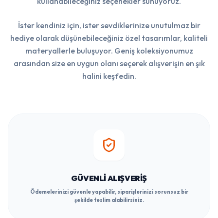
kullanabileceğiniz seçenekler sunuyoruz.
İster kendiniz için, ister sevdiklerinize unutulmaz bir
hediye olarak düşünebileceğiniz özel tasarımlar, kaliteli
materyallerle buluşuyor. Geniş koleksiyonumuz
arasından size en uygun olanı seçerek alışverişin en şık
halini keşfedin.
GÜVENLI ALIŞVERIŞ
Ödemelerinizi güvenle yapabilir, siparişlerinizi sorunsuz bir
şekilde teslim alabilirsiniz.