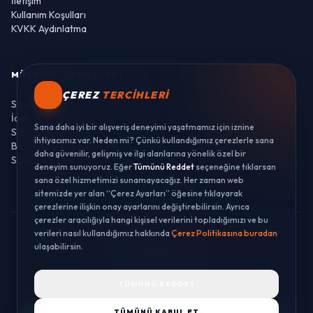
İletişim
Kullanım Koşulları
KVKK Aydınlatma
MÜŞTERI HIZMETLERI
ÇEREZ
TERCIHLERI
Sipariş Takibi
İade ve Değişim
Sana daha iyi bir alışveriş deneyimi yaşatmamız için iznine
Sıkça Sorulan Sorular
ihtiyacımız var. Neden mi? Çünkü kullandığımız çerezlerle sana
Banka Hesaplarımız
daha güvenilir, gelişmiş ve ilgi alanlarına yönelik özel bir
Sipariş Takibi
deneyim sunuyoruz. Eğer
Tümünü Reddet
seçeneğine tıklarsan
sana özel hizmetimizi sunamayacağız. Her zaman web
sitemizde yer alan “Çerez Ayarları” öğesine tıklayarak
çerezlerine ilişkin onay ayarlarını değiştirebilirsin. Ayrıca
çerezler aracılığıyla hangi kişisel verilerini topladığımızı ve bu
verileri nasıl kullandığımız hakkında
Çerez Politikasına buradan
© 2026 LUSTWAY. TÜM HAKLARI SAKLIDIR.
ulaşabilirsin.
MercurisSoft | E-ticaret paketleri ile hazırlanmıştır.
TÜMÜNÜ REDDET
TÜMÜNÜ KABUL ET