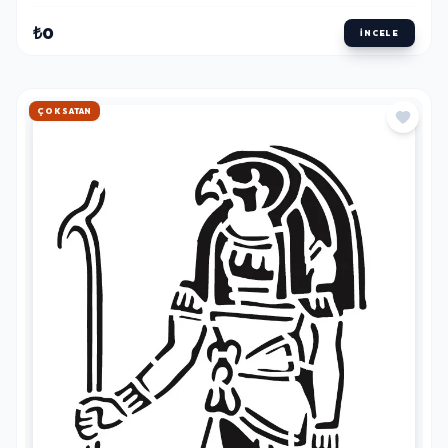
₺0
İNCELE
HIZLI KARGO