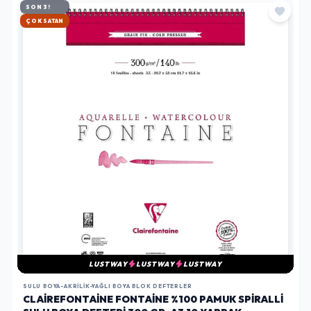
SON 3!
HIZLI KARGO
LUSTWAY
LUSTWAY
LUSTWAY
SULU BOYA-AKRILIK-YAĞLI BOYA BLOK DEFTERLER
CLAIREFONTAINE FONTAINE %100 PAMUK SPIRALLI