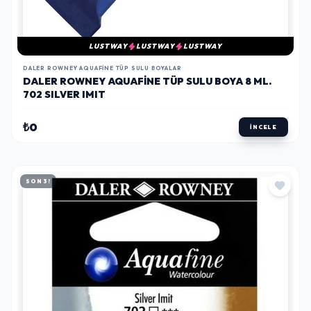
LUSTWAY
LUSTWAY
LUSTWAY
DALER ROWNEY AQUAFINE TÜP SULU BOYALAR
DALER ROWNEY AQUAFINE TÜP SULU BOYA 8 ML.
702 SILVER IMIT
₺0
İNCELE
SON 3!