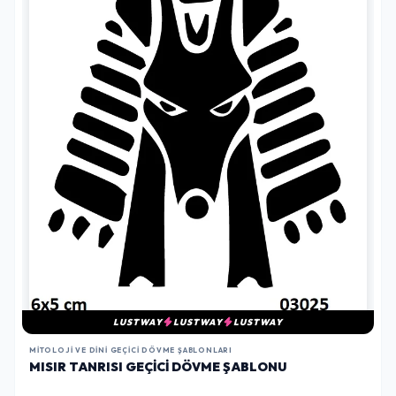
LUSTWAY
LUSTWAY
LUSTWAY
MITOLOJI VE DINI GEÇICI DÖVME ŞABLONLARI
MISIR TANRISI GEÇICI DÖVME ŞABLONU