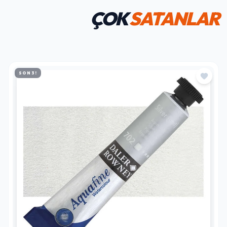
ÇOK
SATANLAR
SON 3!