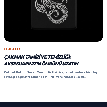
30.12.2025
ÇAKMAK TAMIRI VE TEMIZLIĞI:
AKSESUARINIZIN ÖMRÜNÜ UZATIN
Çakmak Bakımı Neden Önemlidir? İyi bir çakmak, sadece bir ateş
kaynağı değil; aynı zamanda stilinizi yansıtan bir aksesu...