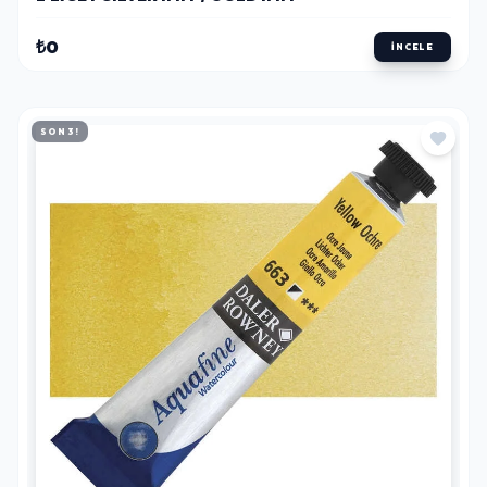
₺0
İNCELE
SON 3!