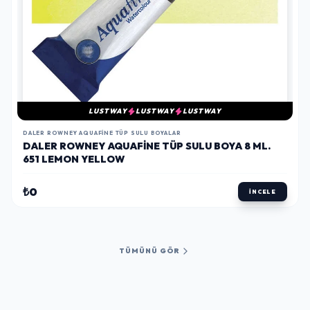
LUSTWAY
LUSTWAY
LUSTWAY
DALER ROWNEY AQUAFINE TÜP SULU BOYALAR
DALER ROWNEY AQUAFINE TÜP SULU BOYA 8 ML.
651 LEMON YELLOW
₺0
İNCELE
TÜMÜNÜ GÖR