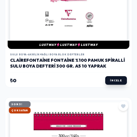
LUSTWAY
LUSTWAY
LUSTWAY
SULU BOYA-AKRILIK-YAĞLI BOYA BLOK DEFTERLER
CLAIREFONTAINE FONTAINE %100 PAMUK SPIRALLI
SULU BOYA DEFTERI 300 GR. A5 10 YAPRAK
₺0
İNCELE
SON 3!
HIZLI KARGO