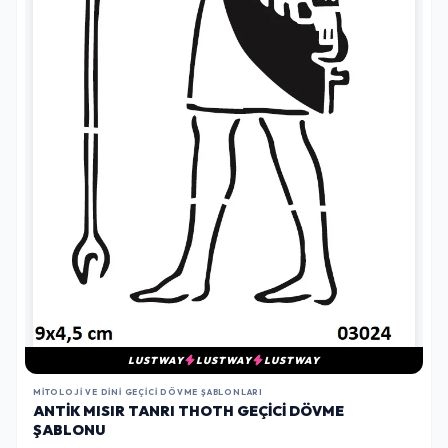
LUSTWAY
LUSTWAY
LUSTWAY
MITOLOJI VE DINI GEÇICI DÖVME ŞABLONLARI
ANTIK MISIR TANRI THOTH GEÇICI DÖVME
ŞABLONU