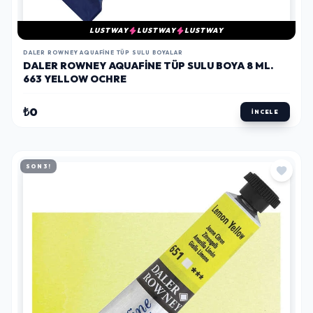
LUSTWAY
LUSTWAY
LUSTWAY
DALER ROWNEY AQUAFINE TÜP SULU BOYALAR
DALER ROWNEY AQUAFINE TÜP SULU BOYA 8 ML.
663 YELLOW OCHRE
₺0
İNCELE
SON 3!