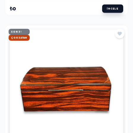
₺0
İNCELE
SON 3!
HIZLI KARGO