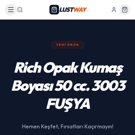
LUST
WAY
Arama
YENI ÜRÜN
439 Siyah Akülü
Araba
Hemen Keşfet, Fırsatları Kaçırmayın!