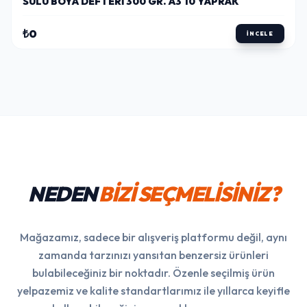
SULU BOYA DEFTERI 300 GR. A3 10 YAPRAK
₺0
İNCELE
NEDEN
BİZİ SEÇMELİSİNİZ?
Mağazamız, sadece bir alışveriş platformu değil, aynı
zamanda tarzınızı yansıtan benzersiz ürünleri
bulabileceğiniz bir noktadır. Özenle seçilmiş ürün
yelpazemiz ve kalite standartlarımız ile yıllarca keyifle