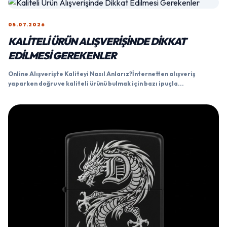
05.07.2026
KALITELI ÜRÜN ALIŞVERIŞINDE DIKKAT
EDILMESI GEREKENLER
Online Alışverişte Kaliteyi Nasıl Anlarız?İnternetten alışveriş
yaparken doğru ve kaliteli ürünü bulmak için bazı ipuçla...