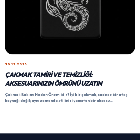
30.12.2025
ÇAKMAK TAMIRI VE TEMIZLIĞI:
AKSESUARINIZIN ÖMRÜNÜ UZATIN
Çakmak Bakımı Neden Önemlidir? İyi bir çakmak, sadece bir ateş
kaynağı değil; aynı zamanda stilinizi yansıtan bir aksesu...