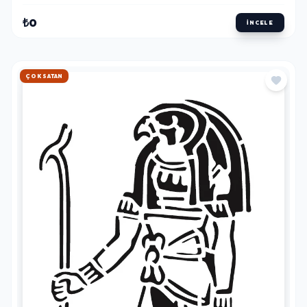
₺0
İNCELE
HIZLI KARGO