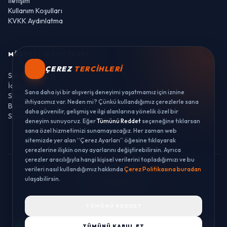
İletişim
Kullanım Koşulları
KVKK Aydınlatma
MÜŞTERI HIZMETLERI
ÇEREZ
TERCIHLERI
Sipariş Takibi
İade ve Değişim
Sana daha iyi bir alışveriş deneyimi yaşatmamız için iznine
Sıkça Sorulan Sorular
ihtiyacımız var. Neden mi? Çünkü kullandığımız çerezlerle sana
Banka Hesaplarımız
daha güvenilir, gelişmiş ve ilgi alanlarına yönelik özel bir
Sipariş Takibi
deneyim sunuyoruz. Eğer
Tümünü Reddet
seçeneğine tıklarsan
sana özel hizmetimizi sunamayacağız. Her zaman web
sitemizde yer alan “Çerez Ayarları” öğesine tıklayarak
çerezlerine ilişkin onay ayarlarını değiştirebilirsin. Ayrıca
çerezler aracılığıyla hangi kişisel verilerini topladığımızı ve bu
verileri nasıl kullandığımız hakkında
Çerez Politikasına buradan
© 2026 LUSTWAY. TÜM HAKLARI SAKLIDIR.
ulaşabilirsin.
MercurisSoft | E-ticaret paketleri ile hazırlanmıştır.
TÜMÜNÜ REDDET
TÜMÜNÜ KABUL ET