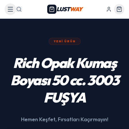
LUST
WAY
Arama
YENI ÜRÜN
439 Siyah Akülü
Araba
Hemen Keşfet, Fırsatları Kaçırmayın!