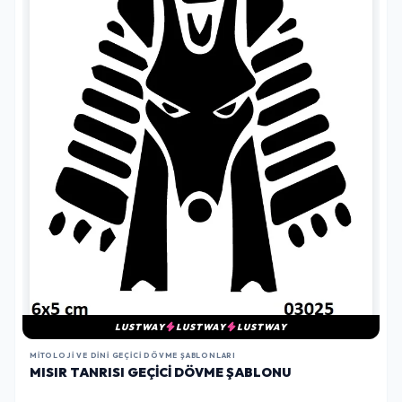
LUSTWAY
LUSTWAY
LUSTWAY
MITOLOJI VE DINI GEÇICI DÖVME ŞABLONLARI
MISIR TANRISI GEÇICI DÖVME ŞABLONU