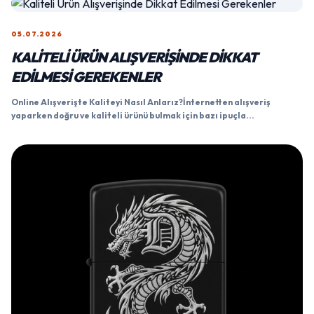
05.07.2026
KALITELI ÜRÜN ALIŞVERIŞINDE DIKKAT
EDILMESI GEREKENLER
Online Alışverişte Kaliteyi Nasıl Anlarız?İnternetten alışveriş
yaparken doğru ve kaliteli ürünü bulmak için bazı ipuçla...