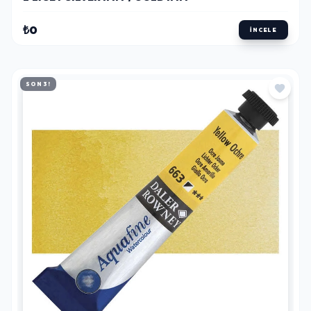
₺0
İNCELE
SON 3!