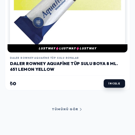
LUSTWAY
LUSTWAY
LUSTWAY
DALER ROWNEY AQUAFINE TÜP SULU BOYALAR
DALER ROWNEY AQUAFINE TÜP SULU BOYA 8 ML.
651 LEMON YELLOW
₺0
İNCELE
TÜMÜNÜ GÖR