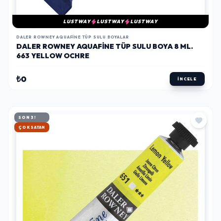
LUSTWAY
LUSTWAY
LUSTWAY
DALER ROWNEY AQUAFINE TÜP SULU BOYALAR
DALER ROWNEY AQUAFINE TÜP SULU BOYA 8 ML.
663 YELLOW OCHRE
₺0
İNCELE
SON 3!
HIZLI KARGO