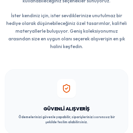
kullanabileceğiniz seçenekler sunuyoruz.
İster kendiniz için, ister sevdiklerinize unutulmaz bir
hediye olarak düşünebileceğiniz özel tasarımlar, kaliteli
materyallerle buluşuyor. Geniş koleksiyonumuz
arasından size en uygun olanı seçerek alışverişin en şık
halini keşfedin.
GÜVENLI ALIŞVERIŞ
Ödemelerinizi güvenle yapabilir, siparişlerinizi sorunsuz bir
şekilde teslim alabilirsiniz.