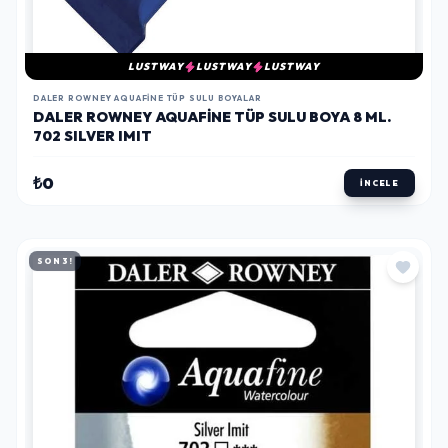
LUSTWAY
LUSTWAY
LUSTWAY
DALER ROWNEY AQUAFINE TÜP SULU BOYALAR
DALER ROWNEY AQUAFINE TÜP SULU BOYA 8 ML.
702 SILVER IMIT
₺0
İNCELE
SON 3!