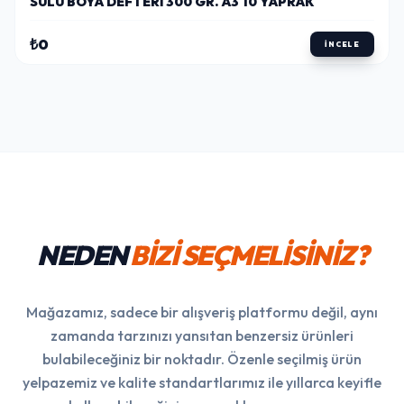
SULU BOYA DEFTERI 300 GR. A3 10 YAPRAK
₺0
İNCELE
NEDEN
BİZİ SEÇMELİSİNİZ?
Mağazamız, sadece bir alışveriş platformu değil, aynı
zamanda tarzınızı yansıtan benzersiz ürünleri
bulabileceğiniz bir noktadır. Özenle seçilmiş ürün
yelpazemiz ve kalite standartlarımız ile yıllarca keyifle