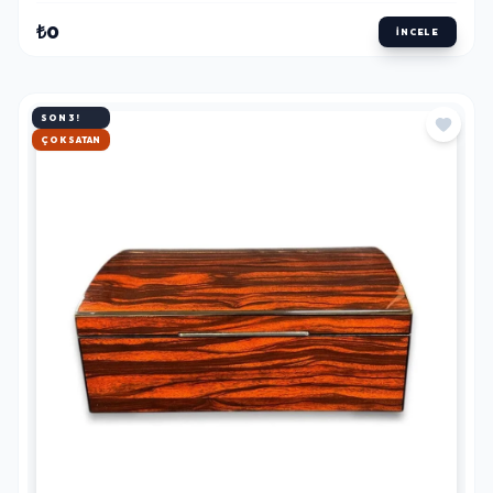
₺0
İNCELE
SON 3!
HIZLI KARGO