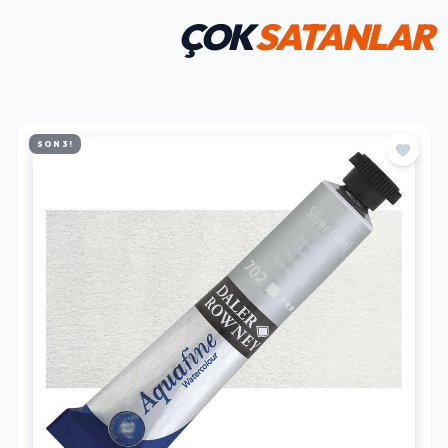
ÇOK
SATANLAR
SON 3!