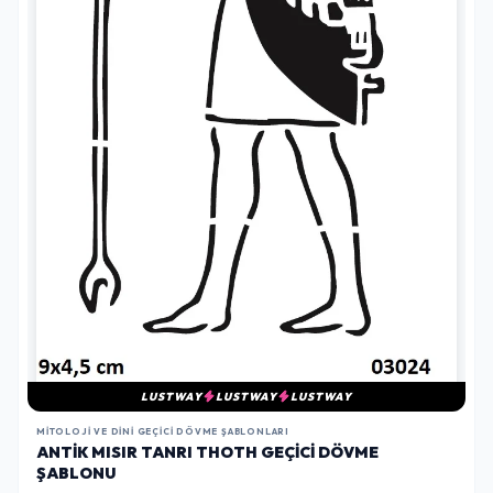
LUSTWAY
LUSTWAY
LUSTWAY
MITOLOJI VE DINI GEÇICI DÖVME ŞABLONLARI
ANTIK MISIR TANRI THOTH GEÇICI DÖVME
ŞABLONU