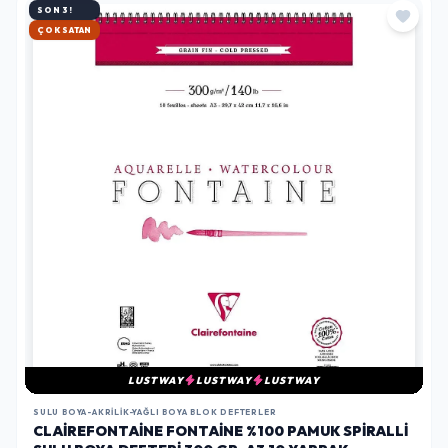
SON 3!
HIZLI KARGO
LUSTWAY
LUSTWAY
LUSTWAY
SULU BOYA-AKRILIK-YAĞLI BOYA BLOK DEFTERLER
CLAIREFONTAINE FONTAINE %100 PAMUK SPIRALLI