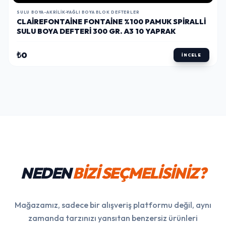
SULU BOYA DEFTERI 300 GR. A3 10 YAPRAK
₺0
İNCELE
NEDEN
BİZİ SEÇMELİSİNİZ?
Mağazamız, sadece bir alışveriş platformu değil, aynı
zamanda tarzınızı yansıtan benzersiz ürünleri
bulabileceğiniz bir noktadır. Özenle seçilmiş ürün
yelpazemiz ve kalite standartlarımız ile yıllarca keyifle