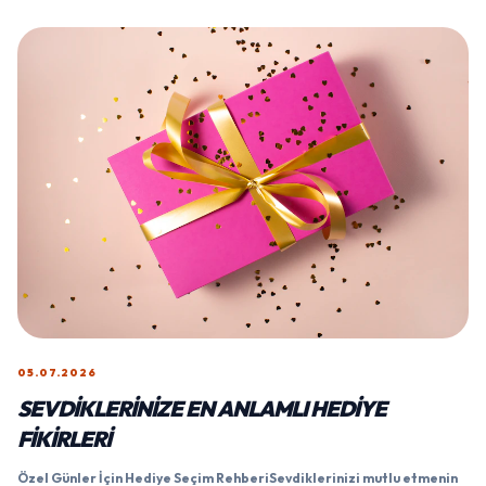
05.07.2026
SEVDIKLERINIZE EN ANLAMLI HEDIYE
FIKIRLERI
Özel Günler İçin Hediye Seçim RehberiSevdiklerinizi mutlu etmenin
en güzel yolu onlara değer verdiğinizi hissettirmektir...