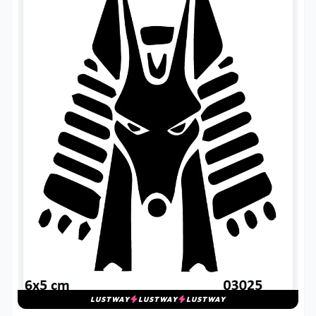
LUSTWAY
LUSTWAY
LUSTWAY
MITOLOJI VE DINI GEÇICI DÖVME ŞABLONLARI
MISIR TANRISI GEÇICI DÖVME ŞABLONU