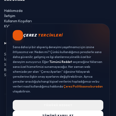
İletişim
Kullanım Koşulları
KVKK Aydınlatma
MÜŞTERI HIZMETLERI
ÇEREZ
TERCIHLERI
Sipariş Takibi
İade ve Değişim
Sana daha iyi bir alışveriş deneyimi yaşatmamız için iznine
Sıkça Sorulan Sorular
ihtiyacımız var. Neden mi? Çünkü kullandığımız çerezlerle sana
Banka Hesaplarımız
daha güvenilir, gelişmiş ve ilgi alanlarına yönelik özel bir
Sipariş Takibi
deneyim sunuyoruz. Eğer
Tümünü Reddet
seçeneğine tıklarsan
sana özel hizmetimizi sunamayacağız. Her zaman web
sitemizde yer alan “Çerez Ayarları” öğesine tıklayarak
çerezlerine ilişkin onay ayarlarını değiştirebilirsin. Ayrıca
çerezler aracılığıyla hangi kişisel verilerini topladığımızı ve bu
verileri nasıl kullandığımız hakkında
Çerez Politikasına buradan
© 2026 LUSTWAY. TÜM HAKLARI SAKLIDIR.
ulaşabilirsin.
MercurisSoft | E-ticaret paketleri ile hazırlanmıştır.
TÜMÜNÜ REDDET
TÜMÜNÜ KABUL ET