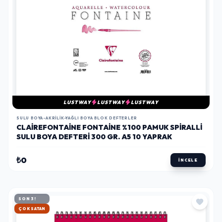
LUSTWAY
LUSTWAY
LUSTWAY
SULU BOYA-AKRILIK-YAĞLI BOYA BLOK DEFTERLER
CLAIREFONTAINE FONTAINE %100 PAMUK SPIRALLI
SULU BOYA DEFTERI 300 GR. A5 10 YAPRAK
₺0
İNCELE
SON 3!
HIZLI KARGO