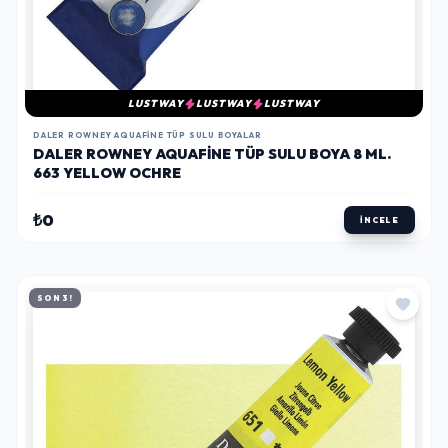
LUSTWAY
LUSTWAY
LUSTWAY
DALER ROWNEY AQUAFINE TÜP SULU BOYALAR
DALER ROWNEY AQUAFINE TÜP SULU BOYA 8 ML.
663 YELLOW OCHRE
₺0
İNCELE
SON 3!