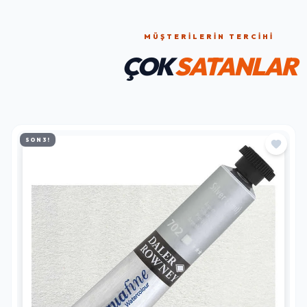
ÇOK
SATANLAR
SON 3!