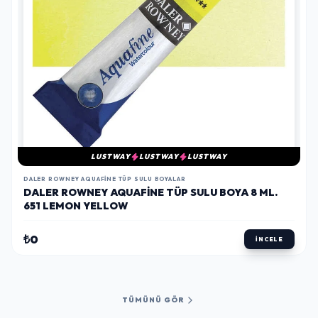
LUSTWAY
LUSTWAY
LUSTWAY
DALER ROWNEY AQUAFINE TÜP SULU BOYALAR
DALER ROWNEY AQUAFINE TÜP SULU BOYA 8 ML.
651 LEMON YELLOW
₺0
İNCELE
TÜMÜNÜ GÖR