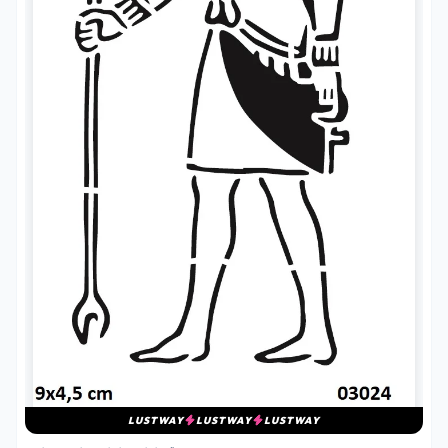
LUSTWAY
LUSTWAY
LUSTWAY
MITOLOJI VE DINI GEÇICI DÖVME ŞABLONLARI
ANTIK MISIR TANRI THOTH GEÇICI DÖVME
ŞABLONU