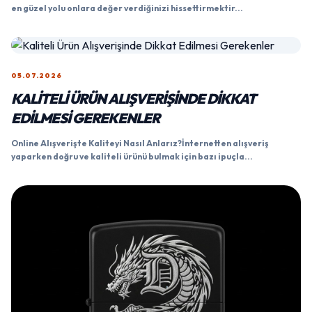
05.07.2026
KALITELI ÜRÜN ALIŞVERIŞINDE DIKKAT
EDILMESI GEREKENLER
Online Alışverişte Kaliteyi Nasıl Anlarız?İnternetten alışveriş
yaparken doğru ve kaliteli ürünü bulmak için bazı ipuçla...