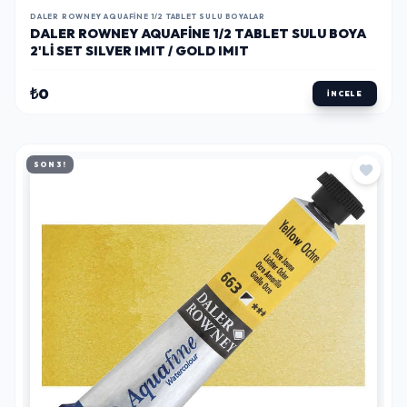
₺0
İNCELE
SON 3!