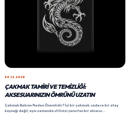
30.12.2025
ÇAKMAK TAMIRI VE TEMIZLIĞI:
AKSESUARINIZIN ÖMRÜNÜ UZATIN
Çakmak Bakımı Neden Önemlidir? İyi bir çakmak, sadece bir ateş
kaynağı değil; aynı zamanda stilinizi yansıtan bir aksesu...