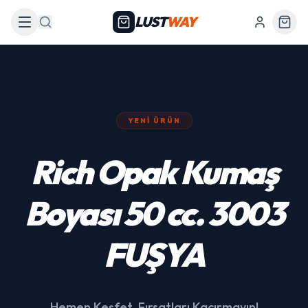
LUST
WAY
Arama
YENI ÜRÜN
439 Siyah Akülü
Araba
Hemen Keşfet, Fırsatları Kaçırmayın!