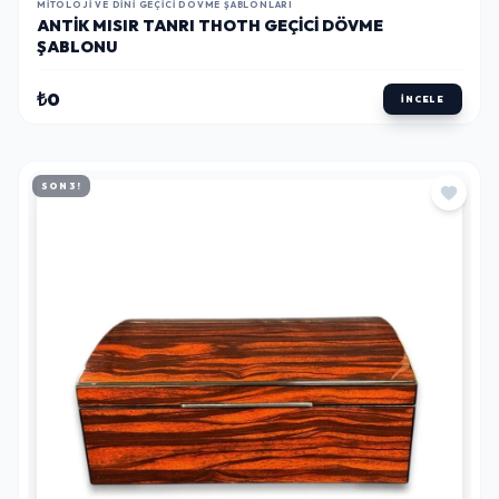
₺0
İNCELE
SON 3!