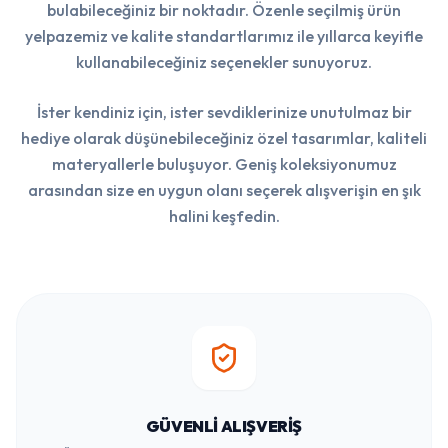
kullanabileceğiniz seçenekler sunuyoruz.
İster kendiniz için, ister sevdiklerinize unutulmaz bir
hediye olarak düşünebileceğiniz özel tasarımlar, kaliteli
materyallerle buluşuyor. Geniş koleksiyonumuz
arasından size en uygun olanı seçerek alışverişin en şık
halini keşfedin.
GÜVENLI ALIŞVERIŞ
Ödemelerinizi güvenle yapabilir, siparişlerinizi sorunsuz bir
şekilde teslim alabilirsiniz.