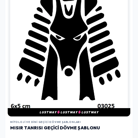
LUSTWAY
LUSTWAY
LUSTWAY
MITOLOJI VE DINI GEÇICI DÖVME ŞABLONLARI
MISIR TANRISI GEÇICI DÖVME ŞABLONU