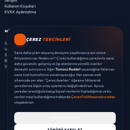
İletişim
Kullanım Koşulları
KVKK Aydınlatma
MÜŞTERI HIZMETLERI
ÇEREZ
TERCIHLERI
Sipariş Takibi
İade ve Değişim
Sana daha iyi bir alışveriş deneyimi yaşatmamız için iznine
Sıkça Sorulan Sorular
ihtiyacımız var. Neden mi? Çünkü kullandığımız çerezlerle sana
Banka Hesaplarımız
daha güvenilir, gelişmiş ve ilgi alanlarına yönelik özel bir
Sipariş Takibi
deneyim sunuyoruz. Eğer
Tümünü Reddet
seçeneğine tıklarsan
sana özel hizmetimizi sunamayacağız. Her zaman web
sitemizde yer alan “Çerez Ayarları” öğesine tıklayarak
çerezlerine ilişkin onay ayarlarını değiştirebilirsin. Ayrıca
çerezler aracılığıyla hangi kişisel verilerini topladığımızı ve bu
verileri nasıl kullandığımız hakkında
Çerez Politikasına buradan
© 2026 LUSTWAY. TÜM HAKLARI SAKLIDIR.
ulaşabilirsin.
MercurisSoft | E-ticaret paketleri ile hazırlanmıştır.
TÜMÜNÜ REDDET
TÜMÜNÜ KABUL ET