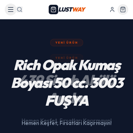
LUST
WAY
Arama
YENI ÜRÜN
439 Siyah Akülü
Araba
Hemen Keşfet, Fırsatları Kaçırmayın!