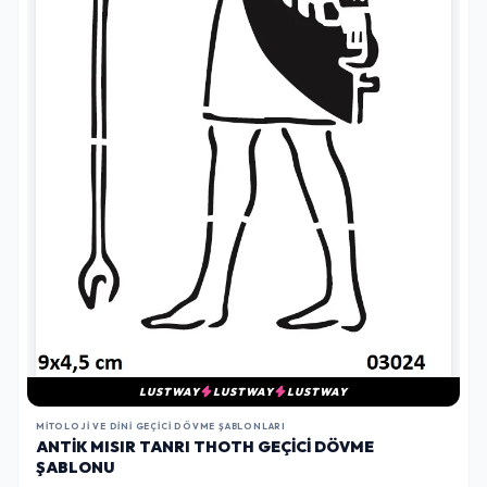
LUSTWAY
LUSTWAY
LUSTWAY
MITOLOJI VE DINI GEÇICI DÖVME ŞABLONLARI
ANTIK MISIR TANRI THOTH GEÇICI DÖVME
ŞABLONU