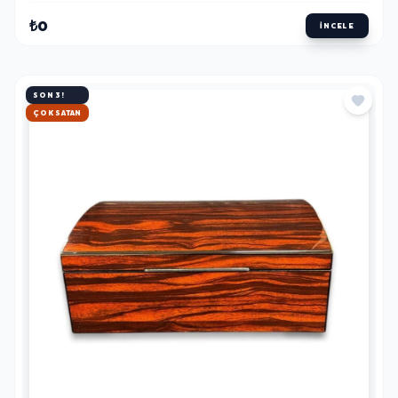
₺0
İNCELE
SON 3!
HIZLI KARGO