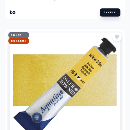
₺0
İNCELE
SON 3!
HIZLI KARGO