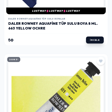
LUSTWAY
LUSTWAY
LUSTWAY
DALER ROWNEY AQUAFINE TÜP SULU BOYALAR
DALER ROWNEY AQUAFINE TÜP SULU BOYA 8 ML.
663 YELLOW OCHRE
₺0
İNCELE
SON 3!