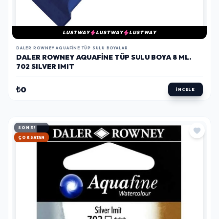
LUSTWAY
LUSTWAY
LUSTWAY
DALER ROWNEY AQUAFINE TÜP SULU BOYALAR
DALER ROWNEY AQUAFINE TÜP SULU BOYA 8 ML.
702 SILVER IMIT
₺0
İNCELE
SON 3!
HIZLI KARGO