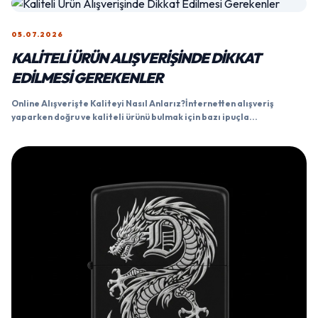
05.07.2026
KALITELI ÜRÜN ALIŞVERIŞINDE DIKKAT
EDILMESI GEREKENLER
Online Alışverişte Kaliteyi Nasıl Anlarız?İnternetten alışveriş
yaparken doğru ve kaliteli ürünü bulmak için bazı ipuçla...