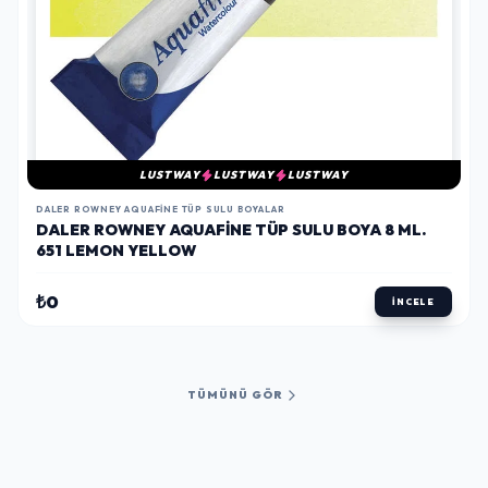
LUSTWAY
LUSTWAY
LUSTWAY
DALER ROWNEY AQUAFINE TÜP SULU BOYALAR
DALER ROWNEY AQUAFINE TÜP SULU BOYA 8 ML.
651 LEMON YELLOW
₺0
İNCELE
TÜMÜNÜ GÖR