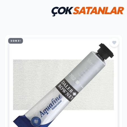
ÇOK
SATANLAR
SON 3!