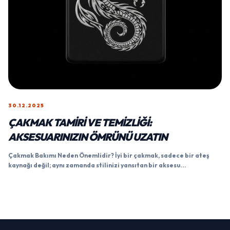
30.12.2025
ÇAKMAK TAMIRI VE TEMIZLIĞI:
AKSESUARINIZIN ÖMRÜNÜ UZATIN
Çakmak Bakımı Neden Önemlidir? İyi bir çakmak, sadece bir ateş
kaynağı değil; aynı zamanda stilinizi yansıtan bir aksesu...