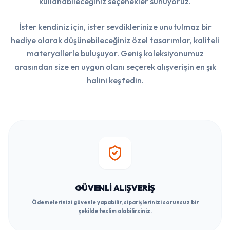
kullanabileceğiniz seçenekler sunuyoruz.
İster kendiniz için, ister sevdiklerinize unutulmaz bir
hediye olarak düşünebileceğiniz özel tasarımlar, kaliteli
materyallerle buluşuyor. Geniş koleksiyonumuz
arasından size en uygun olanı seçerek alışverişin en şık
halini keşfedin.
GÜVENLI ALIŞVERIŞ
Ödemelerinizi güvenle yapabilir, siparişlerinizi sorunsuz bir
şekilde teslim alabilirsiniz.