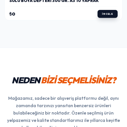
SULU BOYA DEFTERI 300 GR. A3 10 YAPRAK
₺0
İNCELE
NEDEN
BİZİ SEÇMELİSİNİZ?
Mağazamız, sadece bir alışveriş platformu değil, aynı
zamanda tarzınızı yansıtan benzersiz ürünleri
bulabileceğiniz bir noktadır. Özenle seçilmiş ürün
yelpazemiz ve kalite standartlarımız ile yıllarca keyifle