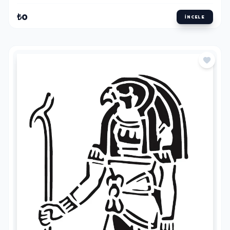
₺0
İNCELE