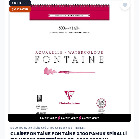
SON 3!
HIZLI KARGO
LUSTWAY
LUSTWAY
LUSTWAY
SULU BOYA-AKRILIK-YAĞLI BOYA BLOK DEFTERLER
CLAIREFONTAINE FONTAINE %100 PAMUK SPIRALLI