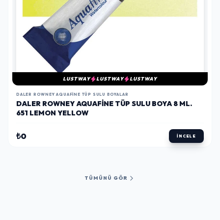
LUSTWAY
LUSTWAY
LUSTWAY
DALER ROWNEY AQUAFINE TÜP SULU BOYALAR
DALER ROWNEY AQUAFINE TÜP SULU BOYA 8 ML.
651 LEMON YELLOW
₺0
İNCELE
TÜMÜNÜ GÖR