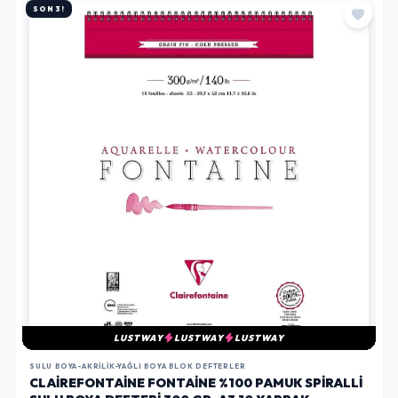
SON 3!
LUSTWAY
LUSTWAY
LUSTWAY
SULU BOYA-AKRILIK-YAĞLI BOYA BLOK DEFTERLER
CLAIREFONTAINE FONTAINE %100 PAMUK SPIRALLI