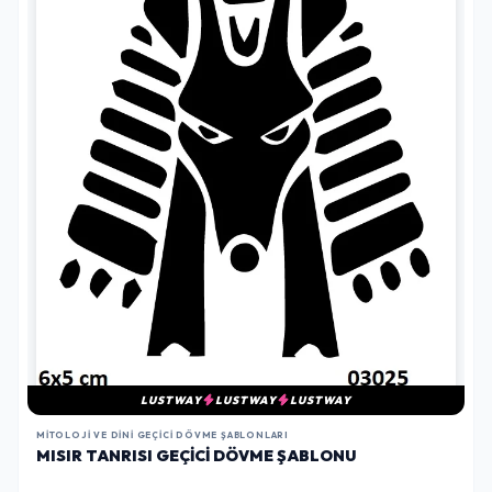
LUSTWAY
LUSTWAY
LUSTWAY
MITOLOJI VE DINI GEÇICI DÖVME ŞABLONLARI
MISIR TANRISI GEÇICI DÖVME ŞABLONU