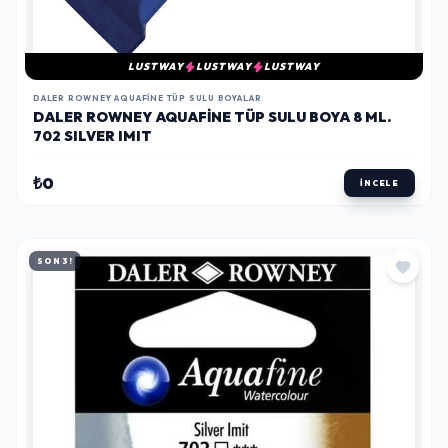
LUSTWAY
LUSTWAY
LUSTWAY
DALER ROWNEY AQUAFINE TÜP SULU BOYALAR
DALER ROWNEY AQUAFINE TÜP SULU BOYA 8 ML.
702 SILVER IMIT
₺0
İNCELE
SON 3!