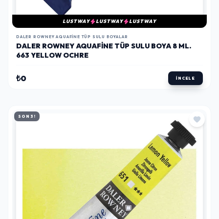
LUSTWAY
LUSTWAY
LUSTWAY
DALER ROWNEY AQUAFINE TÜP SULU BOYALAR
DALER ROWNEY AQUAFINE TÜP SULU BOYA 8 ML.
663 YELLOW OCHRE
₺0
İNCELE
SON 3!