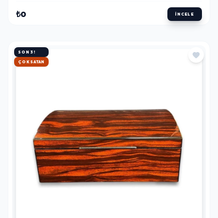
₺0
İNCELE
SON 3!
HIZLI KARGO