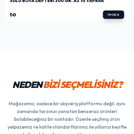
SULU BOYA DEFTERI 300 GR. A3 10 YAPRAK
₺0
İNCELE
NEDEN
BİZİ SEÇMELİSİNİZ?
Mağazamız, sadece bir alışveriş platformu değil, aynı
zamanda tarzınızı yansıtan benzersiz ürünleri
bulabileceğiniz bir noktadır. Özenle seçilmiş ürün
yelpazemiz ve kalite standartlarımız ile yıllarca keyifle