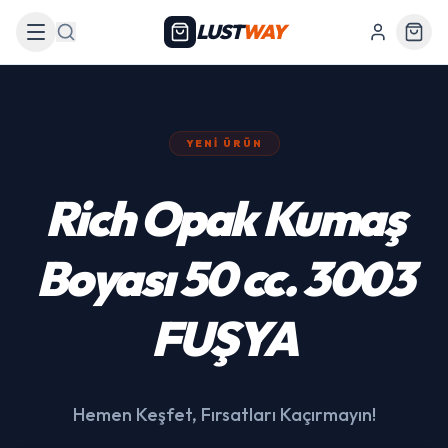
LUST
WAY
Arama
YENI ÜRÜN
439 Siyah Akülü
Araba
Hemen Keşfet, Fırsatları Kaçırmayın!