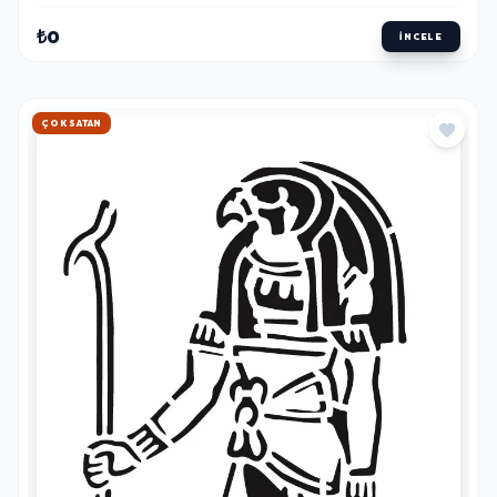
₺0
İNCELE
HIZLI KARGO