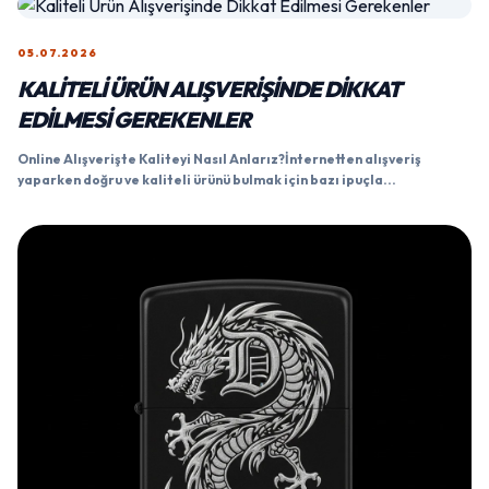
05.07.2026
KALITELI ÜRÜN ALIŞVERIŞINDE DIKKAT
EDILMESI GEREKENLER
Online Alışverişte Kaliteyi Nasıl Anlarız?İnternetten alışveriş
yaparken doğru ve kaliteli ürünü bulmak için bazı ipuçla...