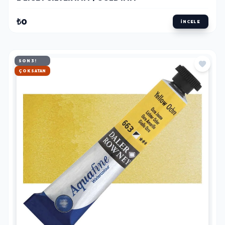
₺0
İNCELE
SON 3!
HIZLI KARGO