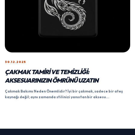
30.12.2025
ÇAKMAK TAMIRI VE TEMIZLIĞI:
AKSESUARINIZIN ÖMRÜNÜ UZATIN
Çakmak Bakımı Neden Önemlidir? İyi bir çakmak, sadece bir ateş
kaynağı değil; aynı zamanda stilinizi yansıtan bir aksesu...