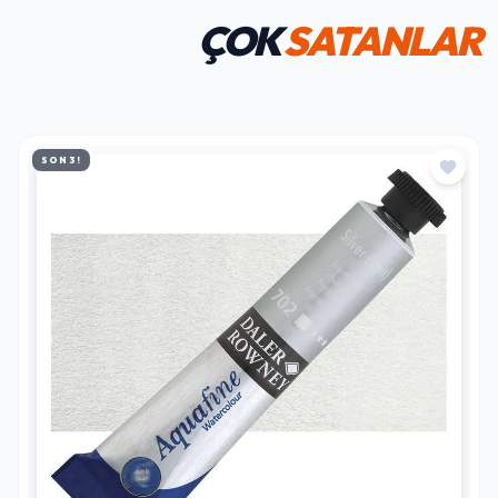
ÇOK
SATANLAR
SON 3!