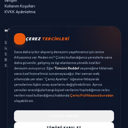
İletişim
Kullanım Koşulları
KVKK Aydınlatma
MÜŞTERI HIZMETLERI
ÇEREZ
TERCIHLERI
Sipariş Takibi
İade ve Değişim
Sana daha iyi bir alışveriş deneyimi yaşatmamız için iznine
Sıkça Sorulan Sorular
ihtiyacımız var. Neden mi? Çünkü kullandığımız çerezlerle sana
Banka Hesaplarımız
daha güvenilir, gelişmiş ve ilgi alanlarına yönelik özel bir
Sipariş Takibi
deneyim sunuyoruz. Eğer
Tümünü Reddet
seçeneğine tıklarsan
sana özel hizmetimizi sunamayacağız. Her zaman web
sitemizde yer alan “Çerez Ayarları” öğesine tıklayarak
çerezlerine ilişkin onay ayarlarını değiştirebilirsin. Ayrıca
çerezler aracılığıyla hangi kişisel verilerini topladığımızı ve bu
verileri nasıl kullandığımız hakkında
Çerez Politikasına buradan
© 2026 LUSTWAY. TÜM HAKLARI SAKLIDIR.
ulaşabilirsin.
MercurisSoft | E-ticaret paketleri ile hazırlanmıştır.
TÜMÜNÜ REDDET
TÜMÜNÜ KABUL ET