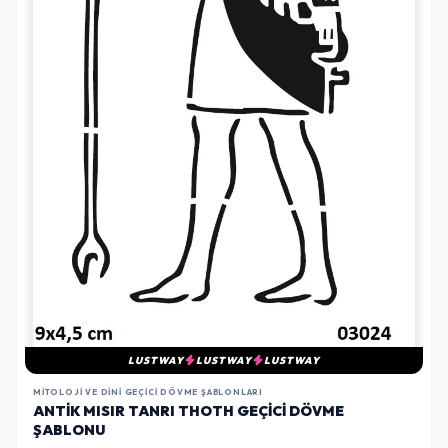
LUSTWAY
LUSTWAY
LUSTWAY
MITOLOJI VE DINI GEÇICI DÖVME ŞABLONLARI
ANTIK MISIR TANRI THOTH GEÇICI DÖVME
ŞABLONU