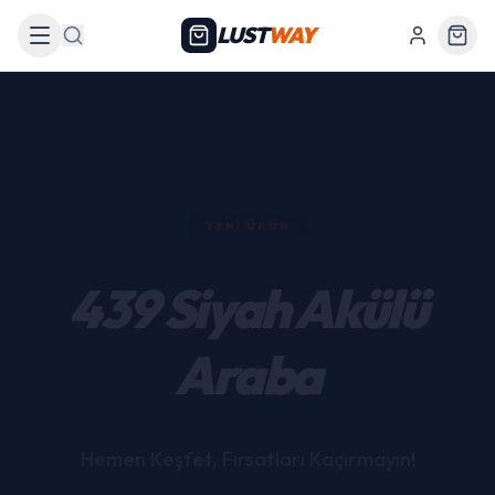
LUST
WAY
Arama
YENI ÜRÜN
439 Siyah Akülü
Araba
Hemen Keşfet, Fırsatları Kaçırmayın!