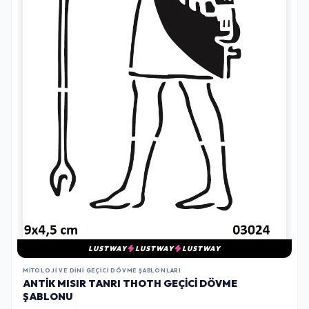
LUSTWAY
LUSTWAY
LUSTWAY
MITOLOJI VE DINI GEÇICI DÖVME ŞABLONLARI
ANTIK MISIR TANRI THOTH GEÇICI DÖVME
ŞABLONU