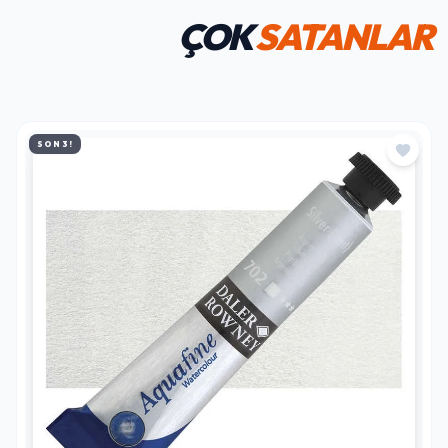
ÇOK
SATANLAR
SON 3!