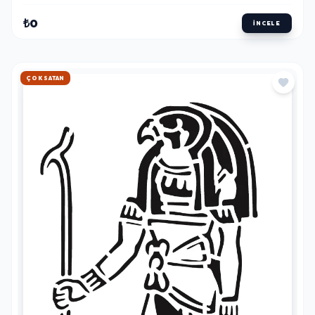
₺0
İNCELE
HIZLI KARGO