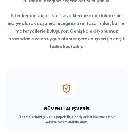
kullanabileceğiniz seçenekler sunuyoruz.
İster kendiniz için, ister sevdiklerinize unutulmaz bir
hediye olarak düşünebileceğiniz özel tasarımlar, kaliteli
materyallerle buluşuyor. Geniş koleksiyonumuz
arasından size en uygun olanı seçerek alışverişin en şık
halini keşfedin.
GÜVENLI ALIŞVERIŞ
Ödemelerinizi güvenle yapabilir, siparişlerinizi sorunsuz bir
şekilde teslim alabilirsiniz.