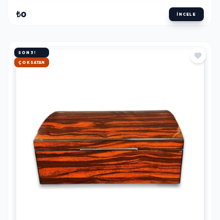
₺0
İNCELE
SON 3!
HIZLI KARGO