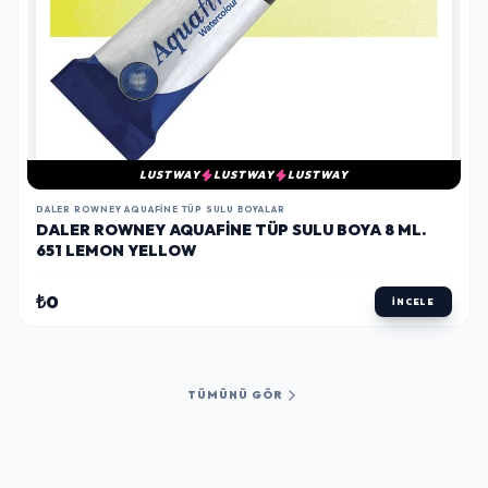
LUSTWAY
LUSTWAY
LUSTWAY
DALER ROWNEY AQUAFINE TÜP SULU BOYALAR
DALER ROWNEY AQUAFINE TÜP SULU BOYA 8 ML.
651 LEMON YELLOW
₺0
İNCELE
TÜMÜNÜ GÖR