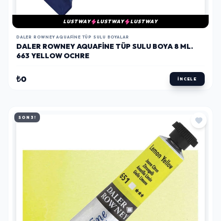
LUSTWAY
LUSTWAY
LUSTWAY
DALER ROWNEY AQUAFINE TÜP SULU BOYALAR
DALER ROWNEY AQUAFINE TÜP SULU BOYA 8 ML.
663 YELLOW OCHRE
₺0
İNCELE
SON 3!