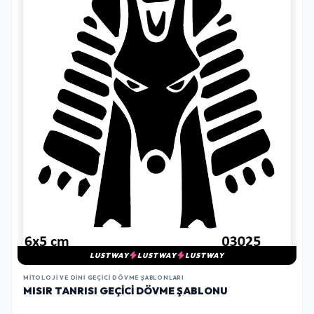
LUSTWAY
LUSTWAY
LUSTWAY
MITOLOJI VE DINI GEÇICI DÖVME ŞABLONLARI
MISIR TANRISI GEÇICI DÖVME ŞABLONU