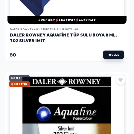
LUSTWAY
LUSTWAY
LUSTWAY
DALER ROWNEY AQUAFINE TÜP SULU BOYALAR
DALER ROWNEY AQUAFINE TÜP SULU BOYA 8 ML.
702 SILVER IMIT
₺0
İNCELE
SON 3!
HIZLI KARGO