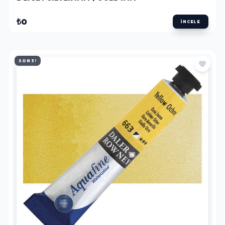
₺0
İNCELE
SON 3!