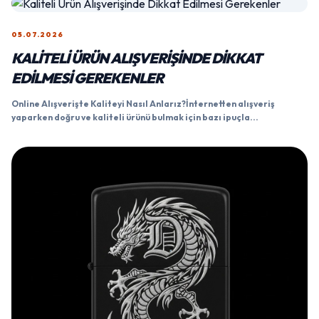
05.07.2026
KALITELI ÜRÜN ALIŞVERIŞINDE DIKKAT
EDILMESI GEREKENLER
Online Alışverişte Kaliteyi Nasıl Anlarız?İnternetten alışveriş
yaparken doğru ve kaliteli ürünü bulmak için bazı ipuçla...