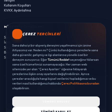
İletişim
Kullanım Koşulları
KVKK Aydınlatma
MÜŞTERI HIZMETLERI
ÇEREZ
TERCIHLERI
Sipariş Takibi
İade ve Değişim
Sana daha iyi bir alışveriş deneyimi yaşatmamız için iznine
Sıkça Sorulan Sorular
ihtiyacımız var. Neden mi? Çünkü kullandığımız çerezlerle sana
Banka Hesaplarımız
daha güvenilir, gelişmiş ve ilgi alanlarına yönelik özel bir
Sipariş Takibi
deneyim sunuyoruz. Eğer
Tümünü Reddet
seçeneğine tıklarsan
sana özel hizmetimizi sunamayacağız. Her zaman web
sitemizde yer alan “Çerez Ayarları” öğesine tıklayarak
çerezlerine ilişkin onay ayarlarını değiştirebilirsin. Ayrıca
çerezler aracılığıyla hangi kişisel verilerini topladığımızı ve bu
verileri nasıl kullandığımız hakkında
Çerez Politikasına buradan
© 2026 LUSTWAY. TÜM HAKLARI SAKLIDIR.
ulaşabilirsin.
MercurisSoft | E-ticaret paketleri ile hazırlanmıştır.
TÜMÜNÜ REDDET
TÜMÜNÜ KABUL ET