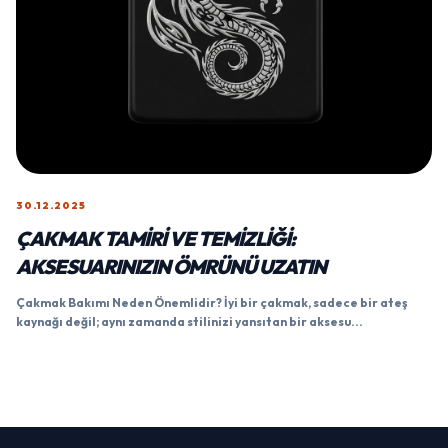
30.12.2025
ÇAKMAK TAMIRI VE TEMIZLIĞI:
AKSESUARINIZIN ÖMRÜNÜ UZATIN
Çakmak Bakımı Neden Önemlidir? İyi bir çakmak, sadece bir ateş
kaynağı değil; aynı zamanda stilinizi yansıtan bir aksesu...