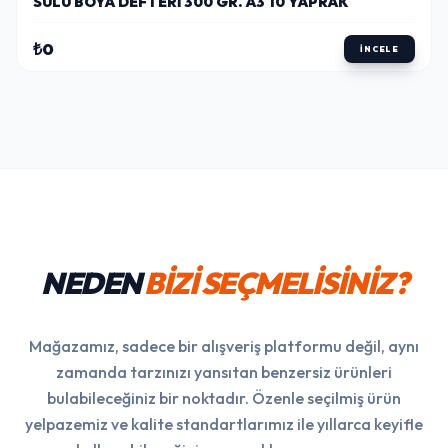
SULU BOYA DEFTERI 300 GR. A3 10 YAPRAK
₺0
İNCELE
NEDEN
BİZİ SEÇMELİSİNİZ?
Mağazamız, sadece bir alışveriş platformu değil, aynı
zamanda tarzınızı yansıtan benzersiz ürünleri
bulabileceğiniz bir noktadır. Özenle seçilmiş ürün
yelpazemiz ve kalite standartlarımız ile yıllarca keyifle