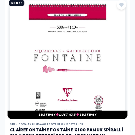
SON 3!
LUSTWAY
LUSTWAY
LUSTWAY
SULU BOYA-AKRILIK-YAĞLI BOYA BLOK DEFTERLER
CLAIREFONTAINE FONTAINE %100 PAMUK SPIRALLI