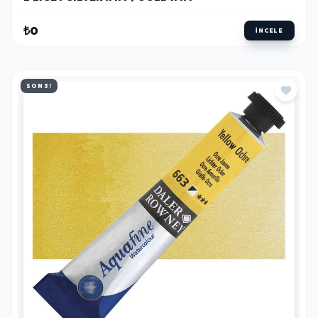
₺0
İNCELE
SON 3!