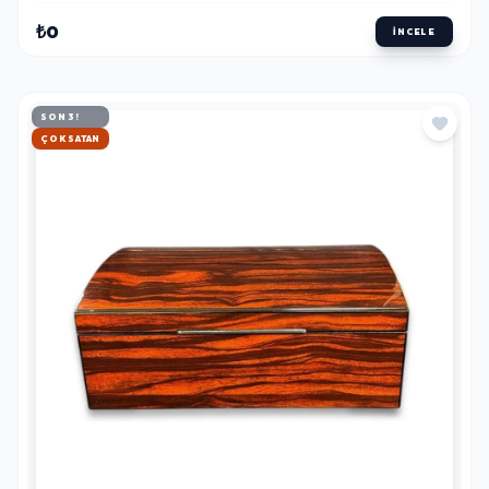
₺0
İNCELE
SON 3!
HIZLI KARGO