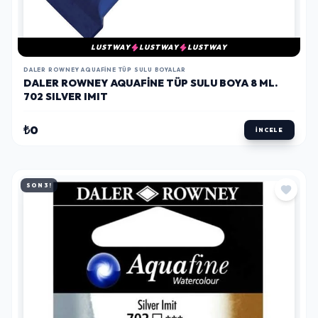
LUSTWAY
LUSTWAY
LUSTWAY
DALER ROWNEY AQUAFINE TÜP SULU BOYALAR
DALER ROWNEY AQUAFINE TÜP SULU BOYA 8 ML.
702 SILVER IMIT
₺0
İNCELE
SON 3!