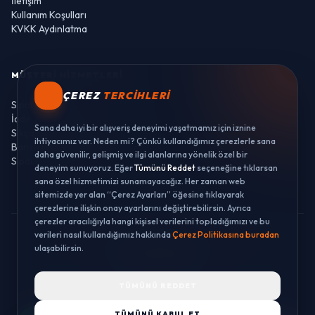
İletişim
Kullanım Koşulları
KVKK Aydınlatma
MÜŞTERI HIZMETLERI
ÇEREZ
TERCIHLERI
Sipariş Takibi
İade ve Değişim
Sana daha iyi bir alışveriş deneyimi yaşatmamız için iznine
Sıkça Sorulan Sorular
ihtiyacımız var. Neden mi? Çünkü kullandığımız çerezlerle sana
Banka Hesaplarımız
daha güvenilir, gelişmiş ve ilgi alanlarına yönelik özel bir
Sipariş Takibi
deneyim sunuyoruz. Eğer
Tümünü Reddet
seçeneğine tıklarsan
sana özel hizmetimizi sunamayacağız. Her zaman web
sitemizde yer alan “Çerez Ayarları” öğesine tıklayarak
çerezlerine ilişkin onay ayarlarını değiştirebilirsin. Ayrıca
çerezler aracılığıyla hangi kişisel verilerini topladığımızı ve bu
verileri nasıl kullandığımız hakkında
Çerez Politikasına buradan
© 2026 LUSTWAY. TÜM HAKLARI SAKLIDIR.
ulaşabilirsin.
MercurisSoft | E-ticaret paketleri ile hazırlanmıştır.
TÜMÜNÜ REDDET
TÜMÜNÜ KABUL ET