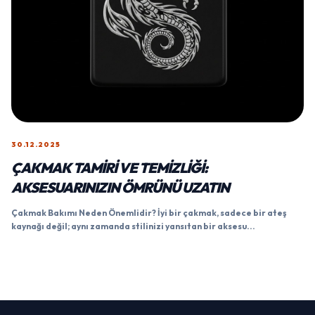
30.12.2025
ÇAKMAK TAMIRI VE TEMIZLIĞI:
AKSESUARINIZIN ÖMRÜNÜ UZATIN
Çakmak Bakımı Neden Önemlidir? İyi bir çakmak, sadece bir ateş
kaynağı değil; aynı zamanda stilinizi yansıtan bir aksesu...