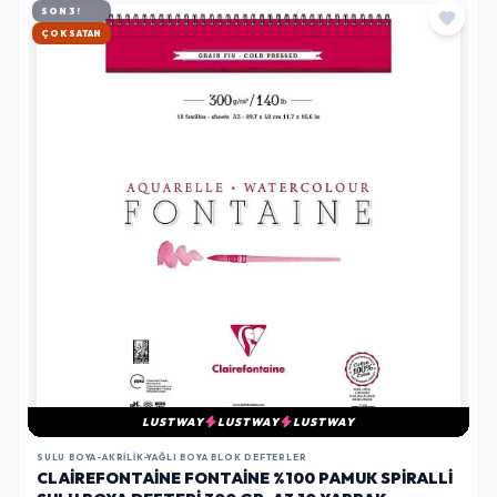
SON 3!
HIZLI KARGO
LUSTWAY
LUSTWAY
LUSTWAY
SULU BOYA-AKRILIK-YAĞLI BOYA BLOK DEFTERLER
CLAIREFONTAINE FONTAINE %100 PAMUK SPIRALLI