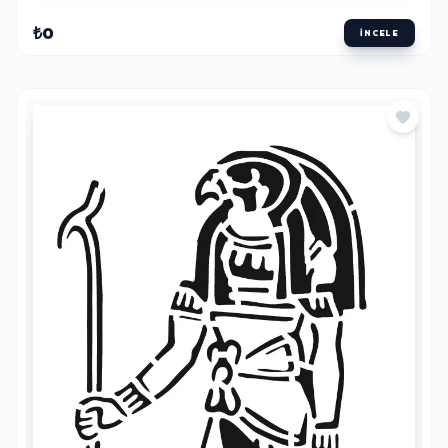
₺0
İNCELE