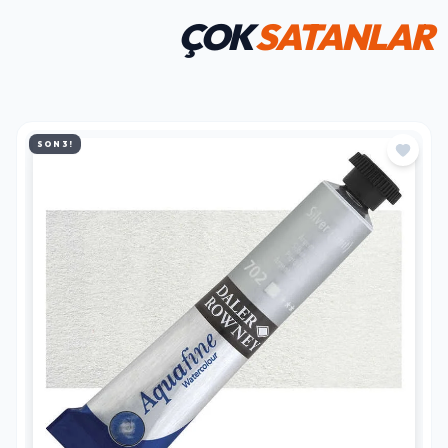
ÇOK
SATANLAR
SON 3!