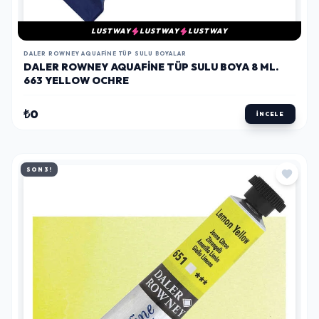
LUSTWAY
LUSTWAY
LUSTWAY
DALER ROWNEY AQUAFINE TÜP SULU BOYALAR
DALER ROWNEY AQUAFINE TÜP SULU BOYA 8 ML.
663 YELLOW OCHRE
₺0
İNCELE
SON 3!