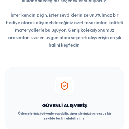
kullanabileceğiniz seçenekler sunuyoruz.
İster kendiniz için, ister sevdiklerinize unutulmaz bir
hediye olarak düşünebileceğiniz özel tasarımlar, kaliteli
materyallerle buluşuyor. Geniş koleksiyonumuz
arasından size en uygun olanı seçerek alışverişin en şık
halini keşfedin.
GÜVENLI ALIŞVERIŞ
Ödemelerinizi güvenle yapabilir, siparişlerinizi sorunsuz bir
şekilde teslim alabilirsiniz.