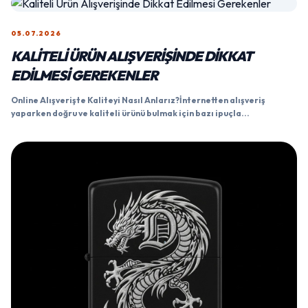
05.07.2026
KALITELI ÜRÜN ALIŞVERIŞINDE DIKKAT
EDILMESI GEREKENLER
Online Alışverişte Kaliteyi Nasıl Anlarız?İnternetten alışveriş
yaparken doğru ve kaliteli ürünü bulmak için bazı ipuçla...