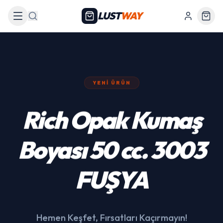
LUST
WAY
Arama
YENI ÜRÜN
439 Siyah Akülü
Araba
Hemen Keşfet, Fırsatları Kaçırmayın!