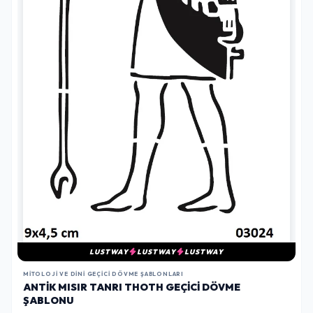
LUSTWAY
LUSTWAY
LUSTWAY
MITOLOJI VE DINI GEÇICI DÖVME ŞABLONLARI
ANTIK MISIR TANRI THOTH GEÇICI DÖVME
ŞABLONU