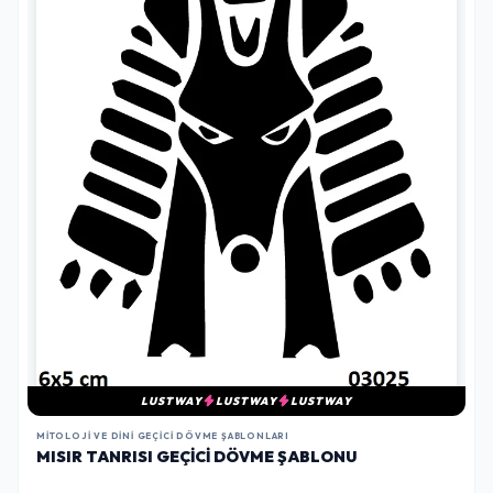
LUSTWAY
LUSTWAY
LUSTWAY
MITOLOJI VE DINI GEÇICI DÖVME ŞABLONLARI
MISIR TANRISI GEÇICI DÖVME ŞABLONU