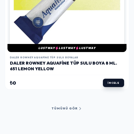
LUSTWAY
LUSTWAY
LUSTWAY
DALER ROWNEY AQUAFINE TÜP SULU BOYALAR
DALER ROWNEY AQUAFINE TÜP SULU BOYA 8 ML.
651 LEMON YELLOW
₺0
İNCELE
TÜMÜNÜ GÖR