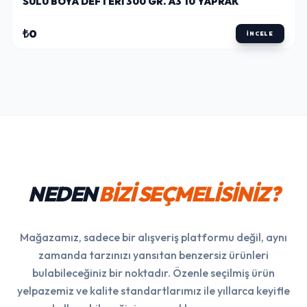
SULU BOYA DEFTERI 300 GR. A3 10 YAPRAK
₺0
İNCELE
NEDEN
BİZİ SEÇMELİSİNİZ?
Mağazamız, sadece bir alışveriş platformu değil, aynı
zamanda tarzınızı yansıtan benzersiz ürünleri
bulabileceğiniz bir noktadır. Özenle seçilmiş ürün
yelpazemiz ve kalite standartlarımız ile yıllarca keyifle