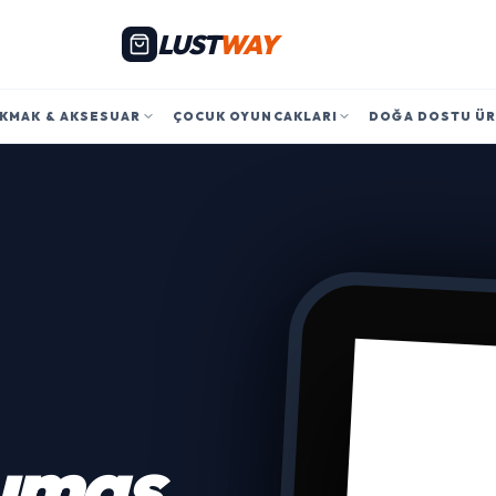
LUST
WAY
KMAK & AKSESUAR
ÇOCUK OYUNCAKLARI
DOĞA DOSTU Ü