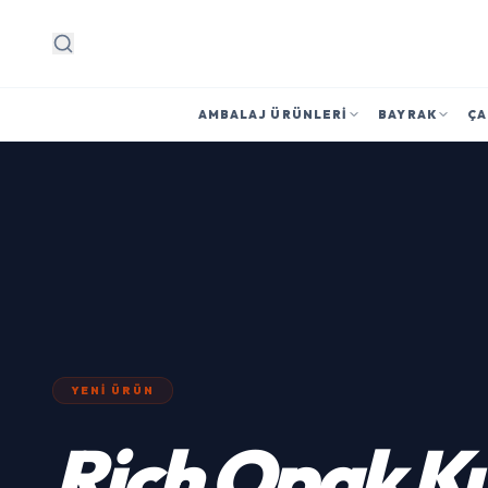
Arama
AMBALAJ ÜRÜNLERI
BAYRAK
ÇA
YENI ÜRÜN
Rich
Opak