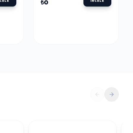
ULU
DALER ROWNEY AQUAFINE TÜP SULU
BOYALAR
DALER ROWNEY
U
AQUAFINE TÜP SULU
LLOW
BOYA 8 ML. 651 LEMON
YELLOW
₺0
NCELE
İNCELE