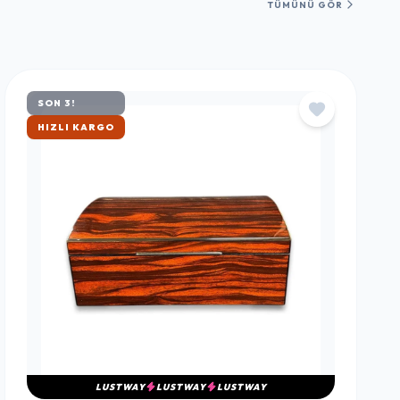
TÜMÜNÜ GÖR
SON 3!
ÇOK SATAN