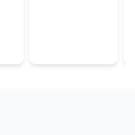
M
100MM UZUN
S.TABAKALARI
KOLEKSIYONU İNCELE