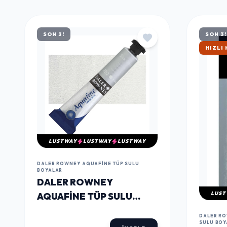
MÜŞTERILERIN TERCIHI
ÇOK
SATANLAR
SON 3!
SON 3!
ÇOK S
LUSTWAY
LUSTWAY
LUSTWAY