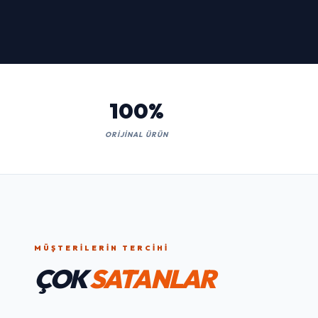
Kaçırmayın!
İNCELE
100%
ORIJINAL ÜRÜN