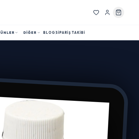
RÜNLER
DİĞER
BLOG
SİPARİŞ TAKİBİ