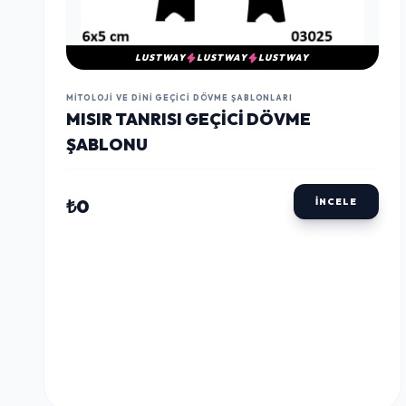
LUSTWAY
LUSTWAY
LUSTWAY
MITOLOJI VE DINI GEÇICI DÖVME ŞABLONLARI
MISIR TANRISI GEÇICI DÖVME
ŞABLONU
₺0
İNCELE