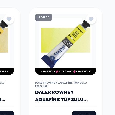
TÜMÜNÜ GÖR
SON 3!
TWAY
LUSTWAY
LUSTWAY
LUSTWAY