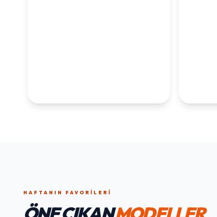
KOLEKSİYONLARI
KEŞFET
1. YAŞ ERKEK
1. Y
DOĞUM GÜNÜ
KOLEKS
KOLEKSIYONU İNCELE