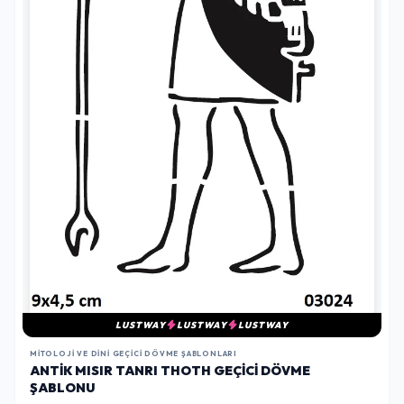
LUSTWAY
LUSTWAY
LUSTWAY
MITOLOJI VE DINI GEÇICI DÖVME ŞABLONLARI
ANTIK MISIR TANRI THOTH GEÇICI DÖVME
ŞABLONU