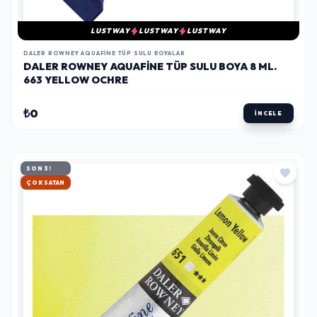
LUSTWAY
LUSTWAY
LUSTWAY
DALER ROWNEY AQUAFINE TÜP SULU BOYALAR
DALER ROWNEY AQUAFINE TÜP SULU BOYA 8 ML.
663 YELLOW OCHRE
₺0
İNCELE
SON 3!
HIZLI KARGO