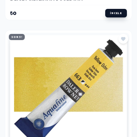
₺0
İNCELE
SON 3!