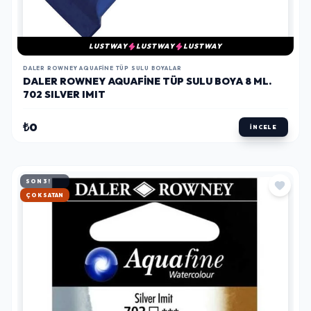
LUSTWAY
LUSTWAY
LUSTWAY
DALER ROWNEY AQUAFINE TÜP SULU BOYALAR
DALER ROWNEY AQUAFINE TÜP SULU BOYA 8 ML.
702 SILVER IMIT
₺0
İNCELE
SON 3!
HIZLI KARGO