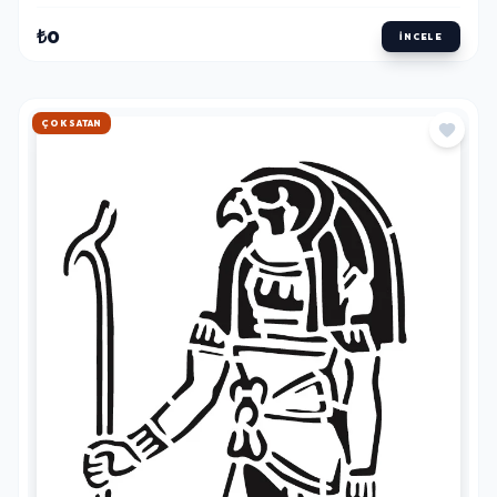
₺0
İNCELE
HIZLI KARGO