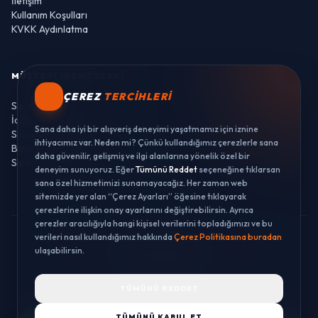
İletişim
Kullanım Koşulları
KVKK Aydınlatma
MÜŞTERI HIZMETLERI
ÇEREZ
TERCIHLERI
Sipariş Takibi
İade ve Değişim
Sana daha iyi bir alışveriş deneyimi yaşatmamız için iznine
Sıkça Sorulan Sorular
ihtiyacımız var. Neden mi? Çünkü kullandığımız çerezlerle sana
Banka Hesaplarımız
daha güvenilir, gelişmiş ve ilgi alanlarına yönelik özel bir
Sipariş Takibi
deneyim sunuyoruz. Eğer
Tümünü Reddet
seçeneğine tıklarsan
sana özel hizmetimizi sunamayacağız. Her zaman web
sitemizde yer alan “Çerez Ayarları” öğesine tıklayarak
çerezlerine ilişkin onay ayarlarını değiştirebilirsin. Ayrıca
çerezler aracılığıyla hangi kişisel verilerini topladığımızı ve bu
verileri nasıl kullandığımız hakkında
Çerez Politikasına buradan
© 2026 LUSTWAY. TÜM HAKLARI SAKLIDIR.
ulaşabilirsin.
MercurisSoft | E-ticaret paketleri ile hazırlanmıştır.
TÜMÜNÜ REDDET
TÜMÜNÜ KABUL ET