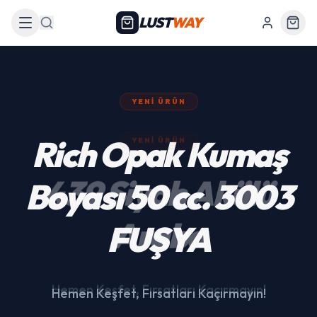
LUST
WAY
Arama
YENI ÜRÜN
439 Siyah Akülü
Araba
Hemen Keşfet, Fırsatları Kaçırmayın!