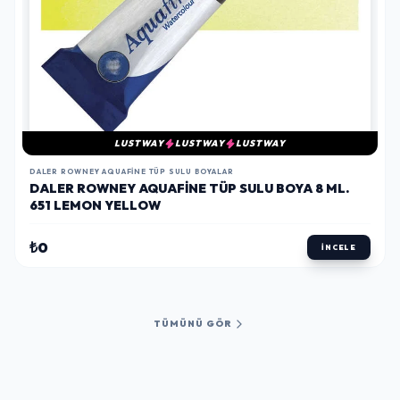
LUSTWAY
LUSTWAY
LUSTWAY
DALER ROWNEY AQUAFINE TÜP SULU BOYALAR
DALER ROWNEY AQUAFINE TÜP SULU BOYA 8 ML.
651 LEMON YELLOW
₺0
İNCELE
TÜMÜNÜ GÖR