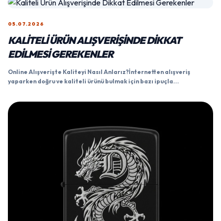
05.07.2026
KALITELI ÜRÜN ALIŞVERIŞINDE DIKKAT
EDILMESI GEREKENLER
Online Alışverişte Kaliteyi Nasıl Anlarız?İnternetten alışveriş
yaparken doğru ve kaliteli ürünü bulmak için bazı ipuçla...