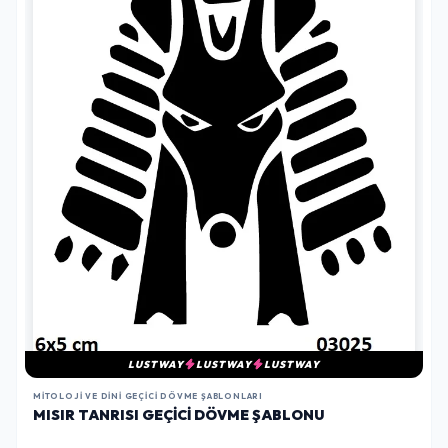
LUSTWAY
LUSTWAY
LUSTWAY
MITOLOJI VE DINI GEÇICI DÖVME ŞABLONLARI
MISIR TANRISI GEÇICI DÖVME ŞABLONU