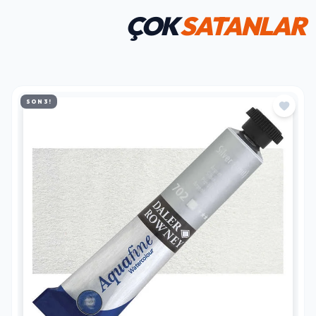
ÇOK
SATANLAR
SON 3!