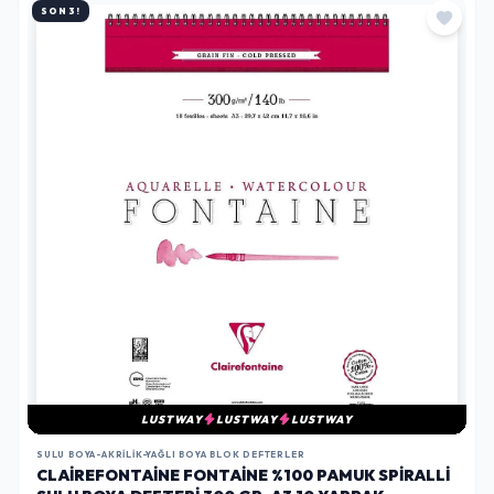
SON 3!
LUSTWAY
LUSTWAY
LUSTWAY
SULU BOYA-AKRILIK-YAĞLI BOYA BLOK DEFTERLER
CLAIREFONTAINE FONTAINE %100 PAMUK SPIRALLI