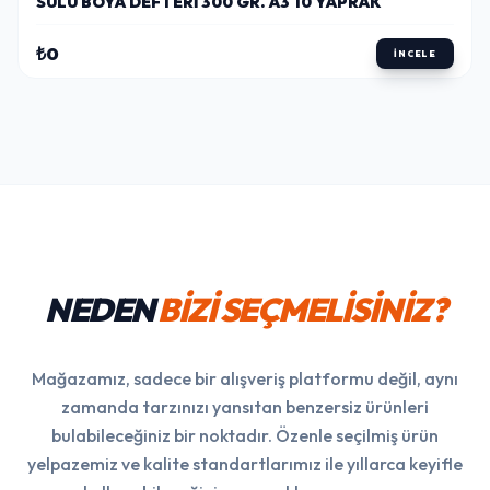
SULU BOYA DEFTERI 300 GR. A3 10 YAPRAK
₺0
İNCELE
NEDEN
BİZİ SEÇMELİSİNİZ?
Mağazamız, sadece bir alışveriş platformu değil, aynı
zamanda tarzınızı yansıtan benzersiz ürünleri
bulabileceğiniz bir noktadır. Özenle seçilmiş ürün
yelpazemiz ve kalite standartlarımız ile yıllarca keyifle