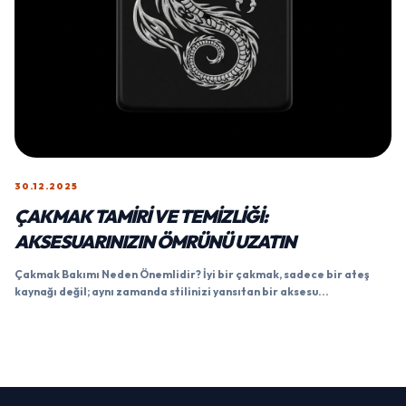
30.12.2025
ÇAKMAK TAMIRI VE TEMIZLIĞI:
AKSESUARINIZIN ÖMRÜNÜ UZATIN
Çakmak Bakımı Neden Önemlidir? İyi bir çakmak, sadece bir ateş
kaynağı değil; aynı zamanda stilinizi yansıtan bir aksesu...