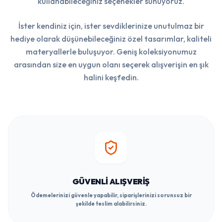
kullanabileceğiniz seçenekler sunuyoruz.
İster kendiniz için, ister sevdiklerinize unutulmaz bir
hediye olarak düşünebileceğiniz özel tasarımlar, kaliteli
materyallerle buluşuyor. Geniş koleksiyonumuz
arasından size en uygun olanı seçerek alışverişin en şık
halini keşfedin.
GÜVENLI ALIŞVERIŞ
Ödemelerinizi güvenle yapabilir, siparişlerinizi sorunsuz bir
şekilde teslim alabilirsiniz.