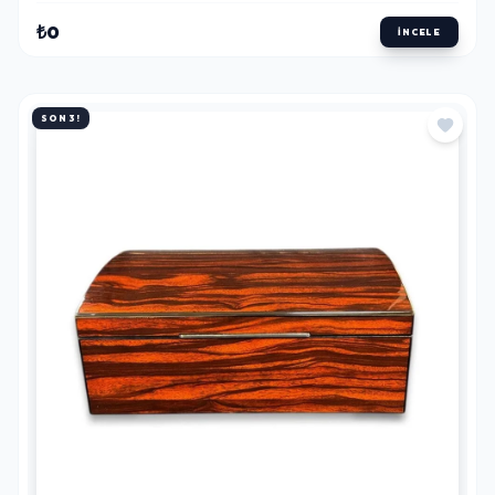
₺0
İNCELE
SON 3!