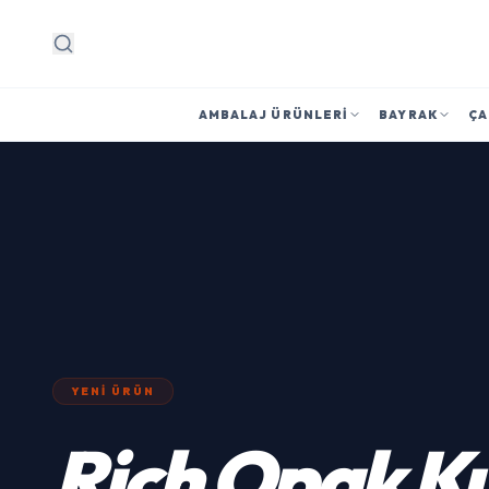
Arama
AMBALAJ ÜRÜNLERI
BAYRAK
ÇA
YENI ÜRÜN
Rich
Opak