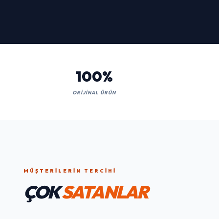
Kaçırmayın!
İNCELE
100%
ORIJINAL ÜRÜN