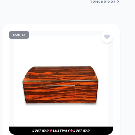
TÜMÜNÜ GÖR
SON 3!