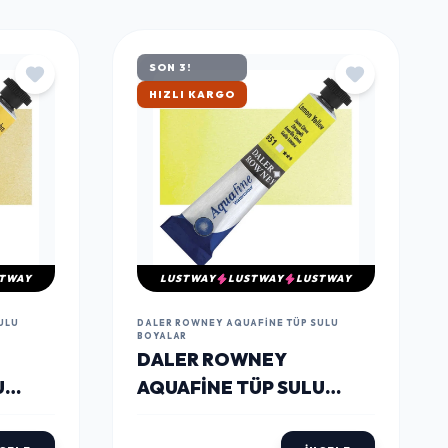
TÜMÜNÜ GÖR
SON 3!
ÇOK SATAN
TWAY
LUSTWAY
LUSTWAY
LUSTWAY