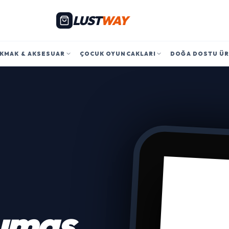
LUST
WAY
KMAK & AKSESUAR
ÇOCUK OYUNCAKLARI
DOĞA DOSTU Ü