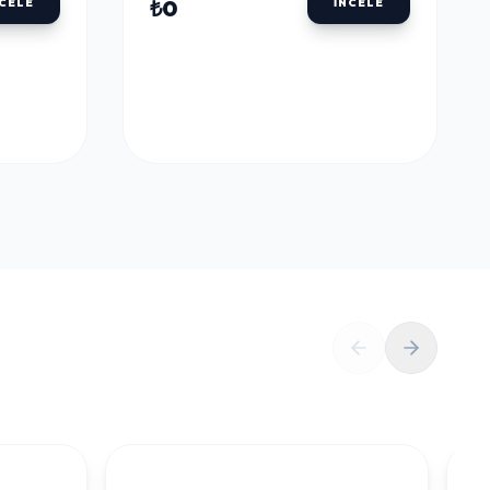
ULU
DALER ROWNEY AQUAFINE TÜP SULU
BOYALAR
DALER ROWNEY
U
AQUAFINE TÜP SULU
LLOW
BOYA 8 ML. 651 LEMON
YELLOW
₺0
NCELE
İNCELE