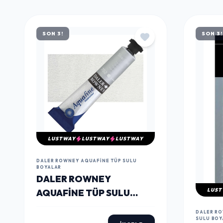
MÜŞTERILERIN TERCIHI
ÇOK
SATANLAR
SON 3!
SON 3!
LUSTWAY
LUSTWAY
LUSTWAY