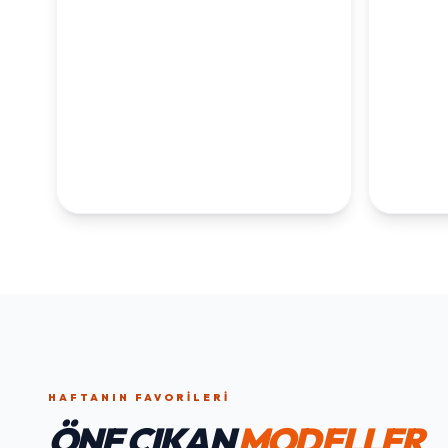
KOLEKSİYONLARI
KEŞFET
1. YAŞ ERKEK
1. Y
DOĞUM GÜNÜ
KOLEKS
KOLEKSIYONU İNCELE