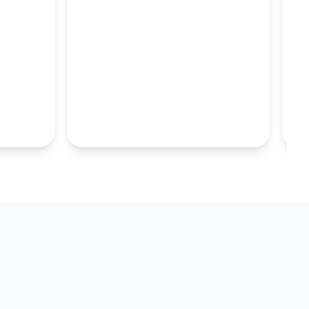
M
100MM UZUN
S.TABAKALARI
KOLEKSIYONU İNCELE