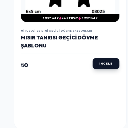
LUSTWAY
LUSTWAY
LUSTWAY
MITOLOJI VE DINI GEÇICI DÖVME ŞABLONLARI
MISIR TANRISI GEÇICI DÖVME
ŞABLONU
₺0
İNCELE