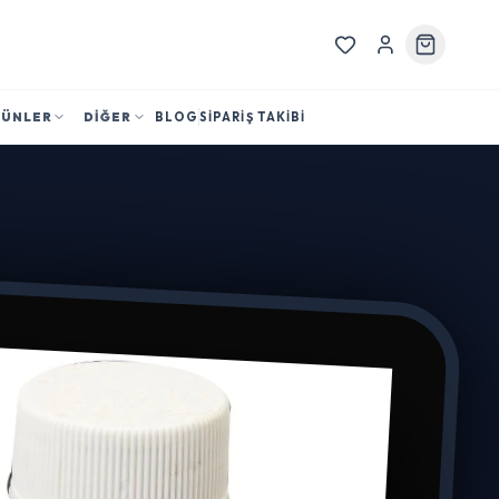
RÜNLER
DİĞER
BLOG
SİPARİŞ TAKİBİ