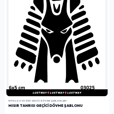
LUSTWAY
LUSTWAY
LUSTWAY
MITOLOJI VE DINI GEÇICI DÖVME ŞABLONLARI
MISIR TANRISI GEÇICI DÖVME ŞABLONU