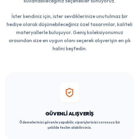
kullanabileceğiniz seçenekler sunuyoruz.
İster kendiniz için, ister sevdiklerinize unutulmaz bir
hediye olarak düşünebileceğiniz özel tasarımlar, kaliteli
materyallerle buluşuyor. Geniş koleksiyonumuz
arasından size en uygun olanı seçerek alışverişin en şık
halini keşfedin.
GÜVENLI ALIŞVERIŞ
Ödemelerinizi güvenle yapabilir, siparişlerinizi sorunsuz bir
şekilde teslim alabilirsiniz.