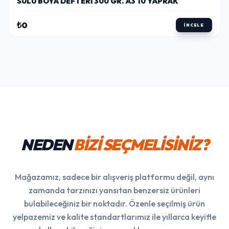
SULU BOYA DEFTERI 300 GR. A3 10 YAPRAK
₺0
İNCELE
NEDEN
BİZİ SEÇMELİSİNİZ?
Mağazamız, sadece bir alışveriş platformu değil, aynı
zamanda tarzınızı yansıtan benzersiz ürünleri
bulabileceğiniz bir noktadır. Özenle seçilmiş ürün
yelpazemiz ve kalite standartlarımız ile yıllarca keyifle