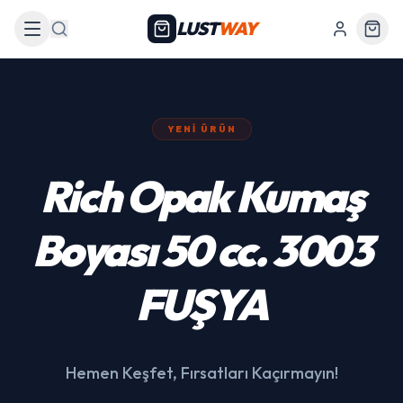
LUST
WAY
Arama
YENI ÜRÜN
439 Siyah Akülü
Araba
Hemen Keşfet, Fırsatları Kaçırmayın!