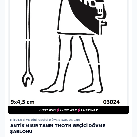
LUSTWAY
LUSTWAY
LUSTWAY
MITOLOJI VE DINI GEÇICI DÖVME ŞABLONLARI
ANTIK MISIR TANRI THOTH GEÇICI DÖVME
ŞABLONU