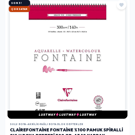
SON 3!
HIZLI KARGO
LUSTWAY
LUSTWAY
LUSTWAY
SULU BOYA-AKRILIK-YAĞLI BOYA BLOK DEFTERLER
CLAIREFONTAINE FONTAINE %100 PAMUK SPIRALLI