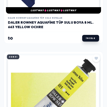
LUSTWAY
LUSTWAY
LUSTWAY
DALER ROWNEY AQUAFINE TÜP SULU BOYALAR
DALER ROWNEY AQUAFINE TÜP SULU BOYA 8 ML.
663 YELLOW OCHRE
₺0
İNCELE
SON 3!