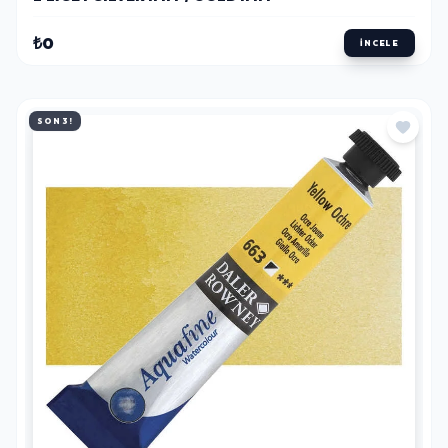
₺0
İNCELE
SON 3!