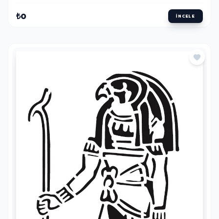
₺0
İNCELE