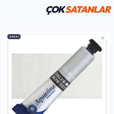
ÇOK
SATANLAR
SON 3!