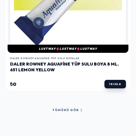
LUSTWAY
LUSTWAY
LUSTWAY
DALER ROWNEY AQUAFINE TÜP SULU BOYALAR
DALER ROWNEY AQUAFINE TÜP SULU BOYA 8 ML.
651 LEMON YELLOW
₺0
İNCELE
TÜMÜNÜ GÖR