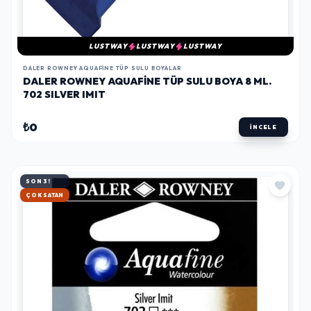
LUSTWAY
LUSTWAY
LUSTWAY
DALER ROWNEY AQUAFINE TÜP SULU BOYALAR
DALER ROWNEY AQUAFINE TÜP SULU BOYA 8 ML.
702 SILVER IMIT
₺0
İNCELE
SON 3!
HIZLI KARGO