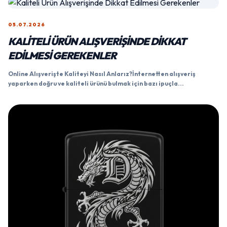
05.07.2026
KALITELI ÜRÜN ALIŞVERIŞINDE DIKKAT
EDILMESI GEREKENLER
Online Alışverişte Kaliteyi Nasıl Anlarız?İnternetten alışveriş
yaparken doğru ve kaliteli ürünü bulmak için bazı ipuçla...