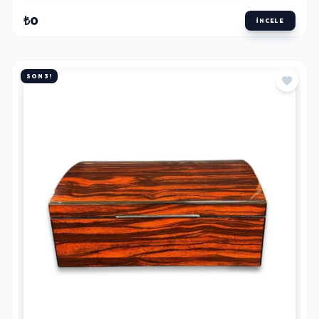
₺0
İNCELE
SON 3!