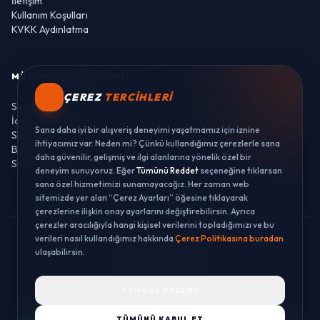
İletişim
Kullanım Koşulları
KVKK Aydınlatma
MÜŞTERI HIZMETLERI
ÇEREZ
TERCIHLERI
Sipariş Takibi
İade ve Değişim
Sana daha iyi bir alışveriş deneyimi yaşatmamız için iznine
Sıkça Sorulan Sorular
ihtiyacımız var. Neden mi? Çünkü kullandığımız çerezlerle sana
Banka Hesaplarımız
daha güvenilir, gelişmiş ve ilgi alanlarına yönelik özel bir
Sipariş Takibi
deneyim sunuyoruz. Eğer
Tümünü Reddet
seçeneğine tıklarsan
sana özel hizmetimizi sunamayacağız. Her zaman web
sitemizde yer alan “Çerez Ayarları” öğesine tıklayarak
çerezlerine ilişkin onay ayarlarını değiştirebilirsin. Ayrıca
çerezler aracılığıyla hangi kişisel verilerini topladığımızı ve bu
verileri nasıl kullandığımız hakkında
Çerez Politikasına buradan
© 2026 LUSTWAY. TÜM HAKLARI SAKLIDIR.
ulaşabilirsin.
MercurisSoft | E-ticaret paketleri ile hazırlanmıştır.
TÜMÜNÜ REDDET
TÜMÜNÜ KABUL ET