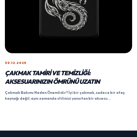
30.12.2025
ÇAKMAK TAMIRI VE TEMIZLIĞI:
AKSESUARINIZIN ÖMRÜNÜ UZATIN
Çakmak Bakımı Neden Önemlidir? İyi bir çakmak, sadece bir ateş
kaynağı değil; aynı zamanda stilinizi yansıtan bir aksesu...