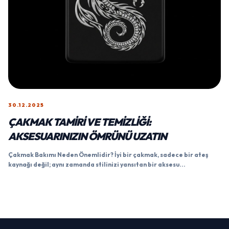
30.12.2025
ÇAKMAK TAMIRI VE TEMIZLIĞI:
AKSESUARINIZIN ÖMRÜNÜ UZATIN
Çakmak Bakımı Neden Önemlidir? İyi bir çakmak, sadece bir ateş
kaynağı değil; aynı zamanda stilinizi yansıtan bir aksesu...