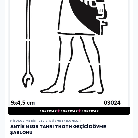
LUSTWAY
LUSTWAY
LUSTWAY
MITOLOJI VE DINI GEÇICI DÖVME ŞABLONLARI
ANTIK MISIR TANRI THOTH GEÇICI DÖVME
ŞABLONU