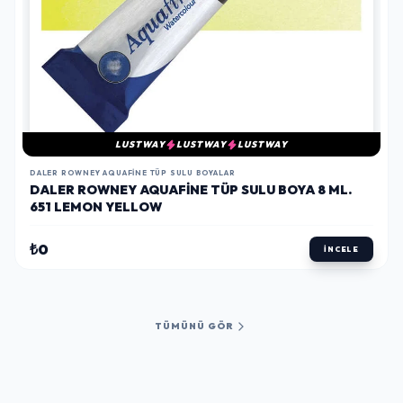
LUSTWAY
LUSTWAY
LUSTWAY
DALER ROWNEY AQUAFINE TÜP SULU BOYALAR
DALER ROWNEY AQUAFINE TÜP SULU BOYA 8 ML.
651 LEMON YELLOW
₺0
İNCELE
TÜMÜNÜ GÖR