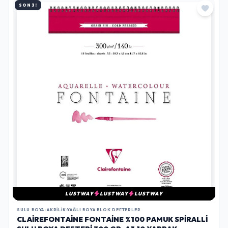
SON 3!
LUSTWAY
LUSTWAY
LUSTWAY
SULU BOYA-AKRILIK-YAĞLI BOYA BLOK DEFTERLER
CLAIREFONTAINE FONTAINE %100 PAMUK SPIRALLI