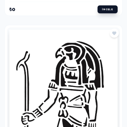
₺0
İNCELE