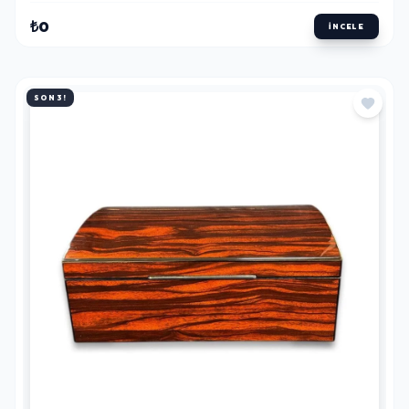
₺0
İNCELE
SON 3!