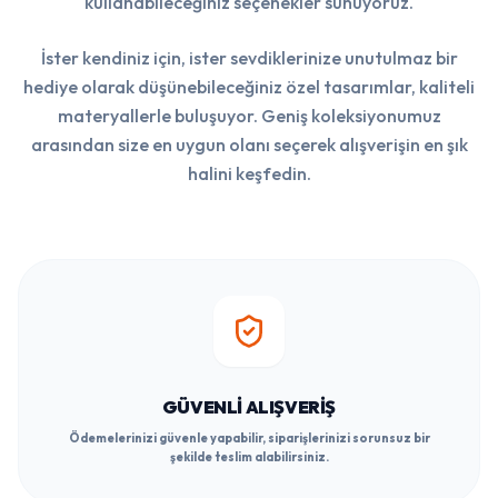
kullanabileceğiniz seçenekler sunuyoruz.
İster kendiniz için, ister sevdiklerinize unutulmaz bir
hediye olarak düşünebileceğiniz özel tasarımlar, kaliteli
materyallerle buluşuyor. Geniş koleksiyonumuz
arasından size en uygun olanı seçerek alışverişin en şık
halini keşfedin.
GÜVENLI ALIŞVERIŞ
Ödemelerinizi güvenle yapabilir, siparişlerinizi sorunsuz bir
şekilde teslim alabilirsiniz.