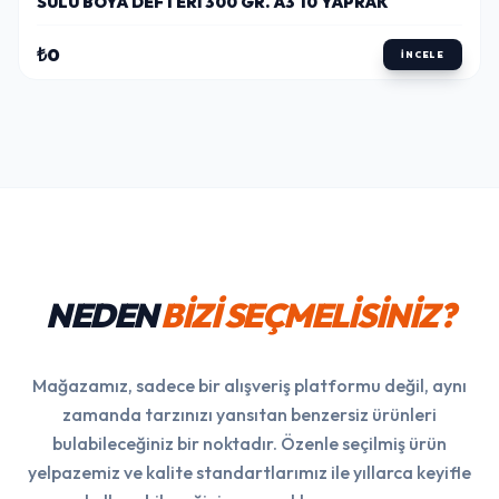
SULU BOYA DEFTERI 300 GR. A3 10 YAPRAK
₺0
İNCELE
NEDEN
BİZİ SEÇMELİSİNİZ?
Mağazamız, sadece bir alışveriş platformu değil, aynı
zamanda tarzınızı yansıtan benzersiz ürünleri
bulabileceğiniz bir noktadır. Özenle seçilmiş ürün
yelpazemiz ve kalite standartlarımız ile yıllarca keyifle