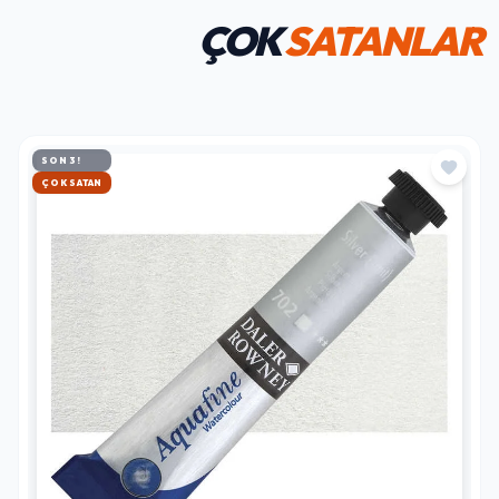
ÇOK
SATANLAR
SON 3!
HIZLI KARGO