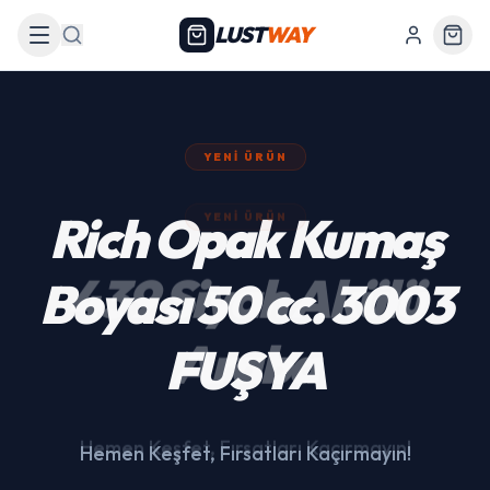
LUST
WAY
Arama
YENI ÜRÜN
439 Siyah Akülü
Araba
Hemen Keşfet, Fırsatları Kaçırmayın!