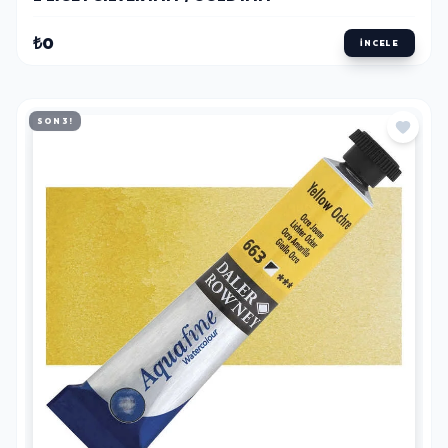
₺0
İNCELE
SON 3!