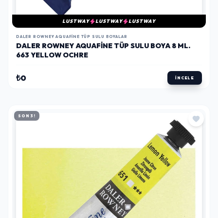
LUSTWAY
LUSTWAY
LUSTWAY
DALER ROWNEY AQUAFINE TÜP SULU BOYALAR
DALER ROWNEY AQUAFINE TÜP SULU BOYA 8 ML.
663 YELLOW OCHRE
₺0
İNCELE
SON 3!