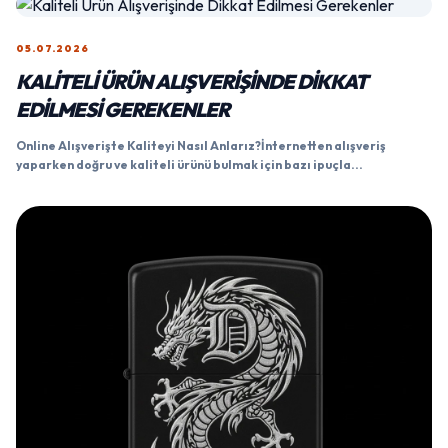
05.07.2026
KALITELI ÜRÜN ALIŞVERIŞINDE DIKKAT
EDILMESI GEREKENLER
Online Alışverişte Kaliteyi Nasıl Anlarız?İnternetten alışveriş
yaparken doğru ve kaliteli ürünü bulmak için bazı ipuçla...