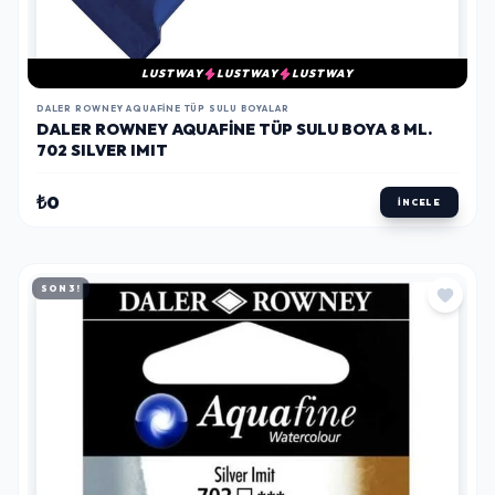
LUSTWAY
LUSTWAY
LUSTWAY
DALER ROWNEY AQUAFINE TÜP SULU BOYALAR
DALER ROWNEY AQUAFINE TÜP SULU BOYA 8 ML.
702 SILVER IMIT
₺0
İNCELE
SON 3!