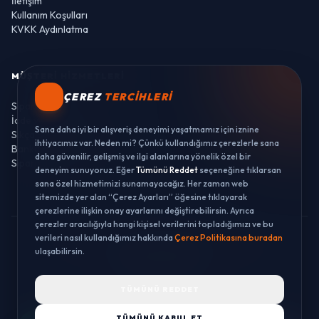
İletişim
Kullanım Koşulları
KVKK Aydınlatma
MÜŞTERI HIZMETLERI
ÇEREZ
TERCIHLERI
Sipariş Takibi
İade ve Değişim
Sana daha iyi bir alışveriş deneyimi yaşatmamız için iznine
Sıkça Sorulan Sorular
ihtiyacımız var. Neden mi? Çünkü kullandığımız çerezlerle sana
Banka Hesaplarımız
daha güvenilir, gelişmiş ve ilgi alanlarına yönelik özel bir
Sipariş Takibi
deneyim sunuyoruz. Eğer
Tümünü Reddet
seçeneğine tıklarsan
sana özel hizmetimizi sunamayacağız. Her zaman web
sitemizde yer alan “Çerez Ayarları” öğesine tıklayarak
çerezlerine ilişkin onay ayarlarını değiştirebilirsin. Ayrıca
çerezler aracılığıyla hangi kişisel verilerini topladığımızı ve bu
verileri nasıl kullandığımız hakkında
Çerez Politikasına buradan
© 2026 LUSTWAY. TÜM HAKLARI SAKLIDIR.
ulaşabilirsin.
MercurisSoft | E-ticaret paketleri ile hazırlanmıştır.
TÜMÜNÜ REDDET
TÜMÜNÜ KABUL ET