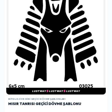
LUSTWAY
LUSTWAY
LUSTWAY
MITOLOJI VE DINI GEÇICI DÖVME ŞABLONLARI
MISIR TANRISI GEÇICI DÖVME ŞABLONU