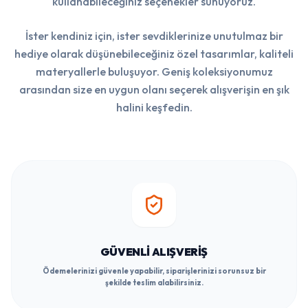
kullanabileceğiniz seçenekler sunuyoruz.
İster kendiniz için, ister sevdiklerinize unutulmaz bir
hediye olarak düşünebileceğiniz özel tasarımlar, kaliteli
materyallerle buluşuyor. Geniş koleksiyonumuz
arasından size en uygun olanı seçerek alışverişin en şık
halini keşfedin.
GÜVENLI ALIŞVERIŞ
Ödemelerinizi güvenle yapabilir, siparişlerinizi sorunsuz bir
şekilde teslim alabilirsiniz.