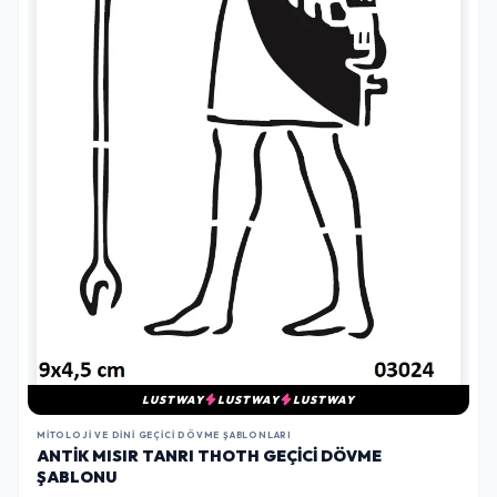
LUSTWAY
LUSTWAY
LUSTWAY
MITOLOJI VE DINI GEÇICI DÖVME ŞABLONLARI
ANTIK MISIR TANRI THOTH GEÇICI DÖVME
ŞABLONU