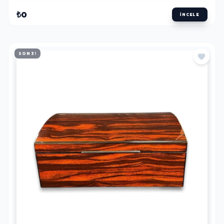
₺0
İNCELE
SON 3!