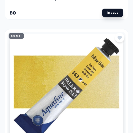
₺0
İNCELE
SON 3!