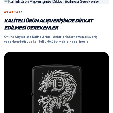
05.07.2026
KALITELI ÜRÜN ALIŞVERIŞINDE DIKKAT
EDILMESI GEREKENLER
Online Alışverişte Kaliteyi Nasıl Anlarız?İnternetten alışveriş
yaparken doğru ve kaliteli ürünü bulmak için bazı ipuçla...