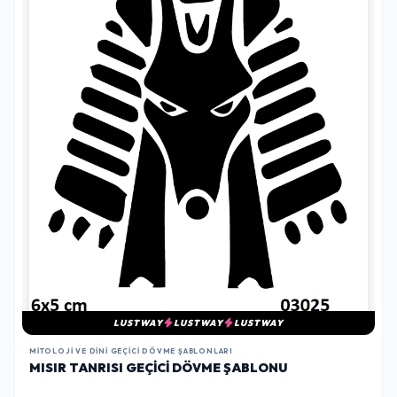
LUSTWAY
LUSTWAY
LUSTWAY
MITOLOJI VE DINI GEÇICI DÖVME ŞABLONLARI
MISIR TANRISI GEÇICI DÖVME ŞABLONU