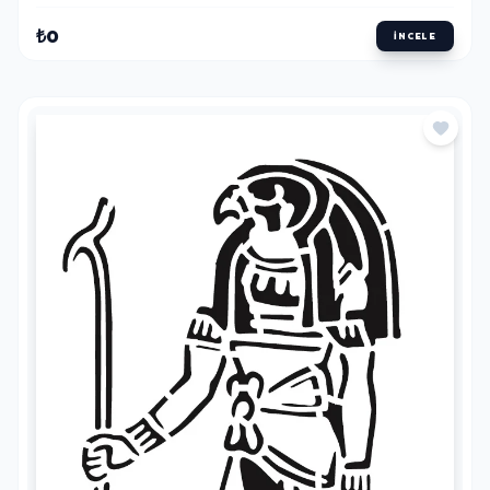
₺0
İNCELE