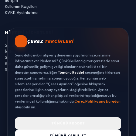
İletişim
Kullanım Koşulları
KVKK Aydınlatma
MÜŞTERI HIZMETLERI
ÇEREZ
TERCIHLERI
Sipariş Takibi
İade ve Değişim
Sana daha iyi bir alışveriş deneyimi yaşatmamız için iznine
Sıkça Sorulan Sorular
ihtiyacımız var. Neden mi? Çünkü kullandığımız çerezlerle sana
Banka Hesaplarımız
daha güvenilir, gelişmiş ve ilgi alanlarına yönelik özel bir
Sipariş Takibi
deneyim sunuyoruz. Eğer
Tümünü Reddet
seçeneğine tıklarsan
sana özel hizmetimizi sunamayacağız. Her zaman web
sitemizde yer alan “Çerez Ayarları” öğesine tıklayarak
çerezlerine ilişkin onay ayarlarını değiştirebilirsin. Ayrıca
çerezler aracılığıyla hangi kişisel verilerini topladığımızı ve bu
verileri nasıl kullandığımız hakkında
Çerez Politikasına buradan
© 2026 LUSTWAY. TÜM HAKLARI SAKLIDIR.
ulaşabilirsin.
MercurisSoft | E-ticaret paketleri ile hazırlanmıştır.
TÜMÜNÜ REDDET
TÜMÜNÜ KABUL ET