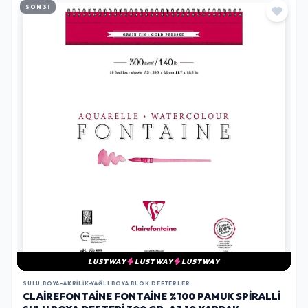
SON 3!
LUSTWAY
LUSTWAY
LUSTWAY
SULU BOYA-AKRILIK-YAĞLI BOYA BLOK DEFTERLER
CLAIREFONTAINE FONTAINE %100 PAMUK SPIRALLI