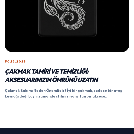
30.12.2025
ÇAKMAK TAMIRI VE TEMIZLIĞI:
AKSESUARINIZIN ÖMRÜNÜ UZATIN
Çakmak Bakımı Neden Önemlidir? İyi bir çakmak, sadece bir ateş
kaynağı değil; aynı zamanda stilinizi yansıtan bir aksesu...