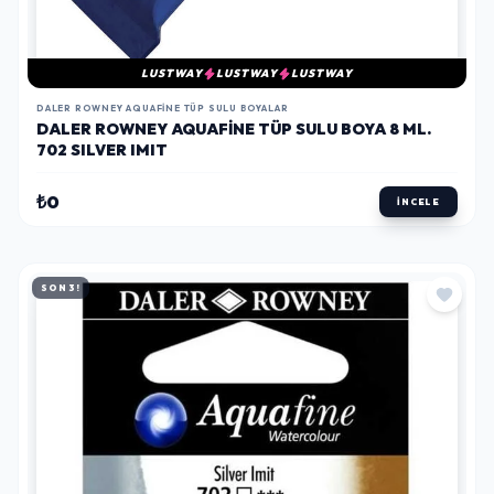
LUSTWAY
LUSTWAY
LUSTWAY
DALER ROWNEY AQUAFINE TÜP SULU BOYALAR
DALER ROWNEY AQUAFINE TÜP SULU BOYA 8 ML.
702 SILVER IMIT
₺0
İNCELE
SON 3!