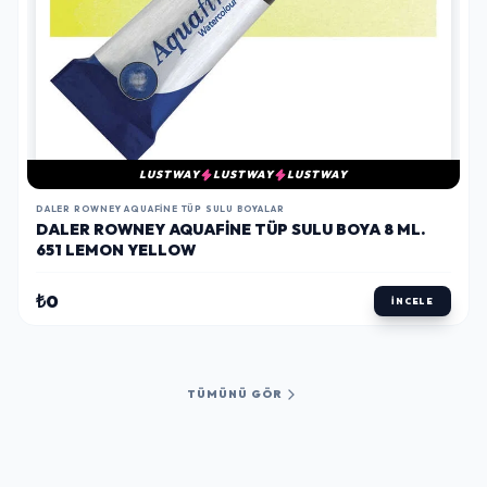
LUSTWAY
LUSTWAY
LUSTWAY
DALER ROWNEY AQUAFINE TÜP SULU BOYALAR
DALER ROWNEY AQUAFINE TÜP SULU BOYA 8 ML.
651 LEMON YELLOW
₺0
İNCELE
TÜMÜNÜ GÖR