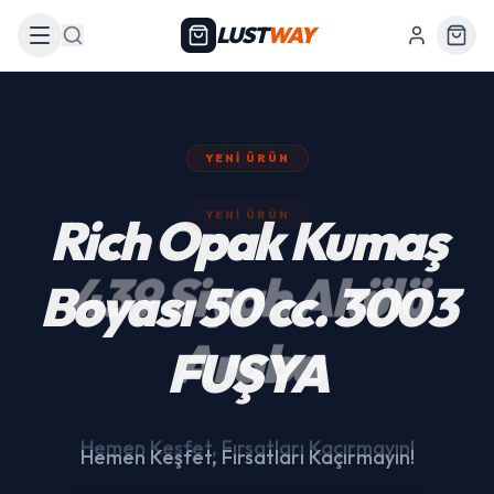
LUST
WAY
Arama
YENI ÜRÜN
439 Siyah Akülü
Araba
Hemen Keşfet, Fırsatları Kaçırmayın!