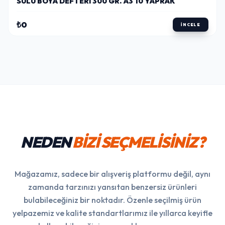
SULU BOYA DEFTERI 300 GR. A3 10 YAPRAK
₺0
İNCELE
NEDEN
BİZİ SEÇMELİSİNİZ?
Mağazamız, sadece bir alışveriş platformu değil, aynı
zamanda tarzınızı yansıtan benzersiz ürünleri
bulabileceğiniz bir noktadır. Özenle seçilmiş ürün
yelpazemiz ve kalite standartlarımız ile yıllarca keyifle