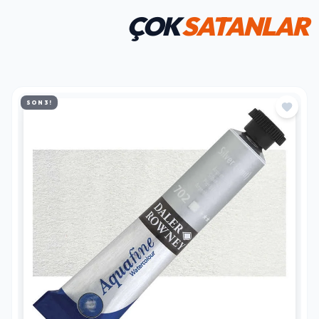
ÇOK
SATANLAR
SON 3!