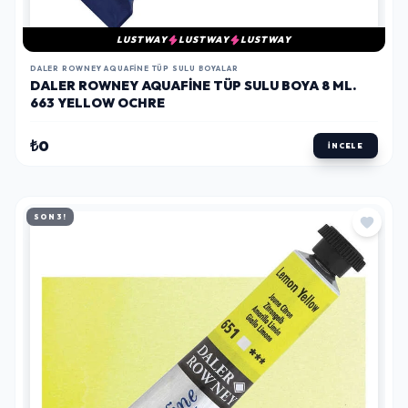
LUSTWAY
LUSTWAY
LUSTWAY
DALER ROWNEY AQUAFINE TÜP SULU BOYALAR
DALER ROWNEY AQUAFINE TÜP SULU BOYA 8 ML.
663 YELLOW OCHRE
₺0
İNCELE
SON 3!