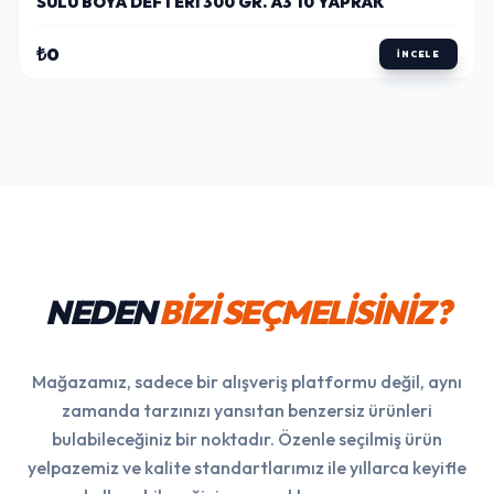
SULU BOYA DEFTERI 300 GR. A3 10 YAPRAK
₺0
İNCELE
NEDEN
BİZİ SEÇMELİSİNİZ?
Mağazamız, sadece bir alışveriş platformu değil, aynı
zamanda tarzınızı yansıtan benzersiz ürünleri
bulabileceğiniz bir noktadır. Özenle seçilmiş ürün
yelpazemiz ve kalite standartlarımız ile yıllarca keyifle