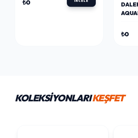
₺0
İNCELE
DALE
AQUAF
SULU 
SILVE
₺0
KOLEKSİYONLARI
KEŞFET