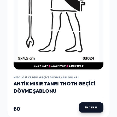
LUSTWAY
LUSTWAY
LUSTWAY
MITOLOJI VE DINI GEÇICI DÖVME ŞABLONLARI
ANTIK MISIR TANRI THOTH GEÇICI
DÖVME ŞABLONU
₺0
İNCELE