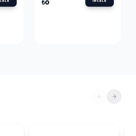
₺0
NCELE
İNCELE