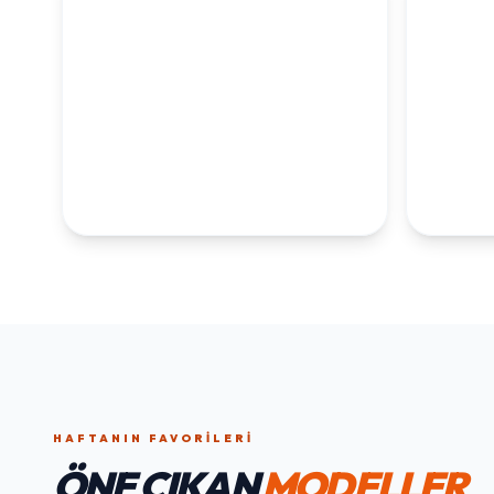
1. YAŞ ERKEK
1. Y
DOĞUM GÜNÜ
KOLEKS
KOLEKSIYONU İNCELE
HAFTANIN FAVORILERI
ÖNE ÇIKAN
MODELLER