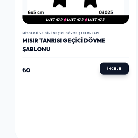
LUSTWAY
LUSTWAY
LUSTWAY
MITOLOJI VE DINI GEÇICI DÖVME ŞABLONLARI
MISIR TANRISI GEÇICI DÖVME
ŞABLONU
₺0
İNCELE