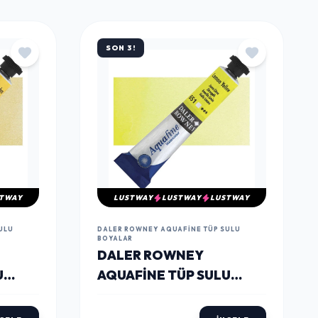
SON 3!
TWAY
LUSTWAY
LUSTWAY
LUSTWAY
ULU
DALER ROWNEY AQUAFINE TÜP SULU
BOYALAR
DALER ROWNEY
U
AQUAFINE TÜP SULU
LLOW
BOYA 8 ML. 651 LEMON
YELLOW