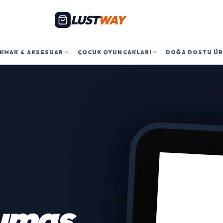
LUST
WAY
KMAK & AKSESUAR
ÇOCUK OYUNCAKLARI
DOĞA DOSTU Ü
umaş