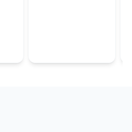
M
100MM UZUN
S.TABAKALARI
KOLEKSIYONU İNCELE