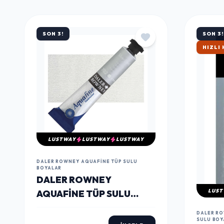
SON 3!
SON 3!
ÇOK S
LUSTWAY
LUSTWAY
LUSTWAY
DALER ROWNEY AQUAFINE TÜP SULU
BOYALAR
DALER ROWNEY
LUST
AQUAFINE TÜP SULU
BOYA 8 ML. 702 SILVER
DALER RO
IMIT
SULU BOY