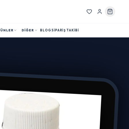
RÜNLER
DİĞER
BLOG
SİPARİŞ TAKİBİ