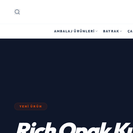
Arama
AMBALAJ ÜRÜNLERI
BAYRAK
ÇA
YENI ÜRÜN
Rich Opak K