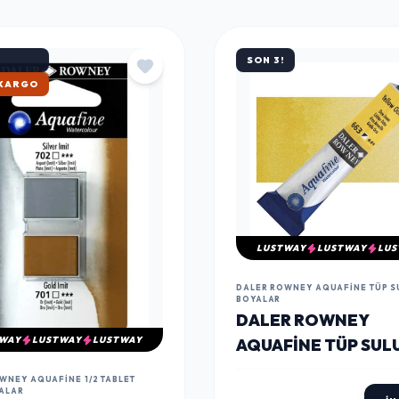
SON 3!
ATAN
LUSTWAY
LUSTWAY
LUS
DALER ROWNEY AQUAFINE TÜP S
BOYALAR
DALER ROWNEY
WAY
LUSTWAY
LUSTWAY
AQUAFINE TÜP SUL
BOYA 8 ML. 663 YE
WNEY AQUAFINE 1/2 TABLET
OCHRE
ALAR