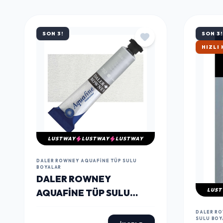
MÜŞTERILERIN TERCIHI
ÇOK
SATANLAR
SON 3!
SON 3!
ÇOK S
LUSTWAY
LUSTWAY
LUSTWAY