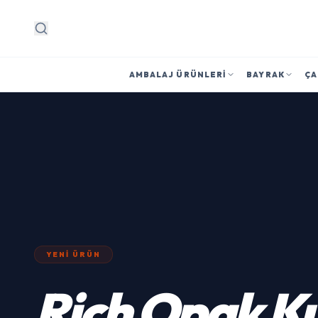
Arama
AMBALAJ ÜRÜNLERI
BAYRAK
ÇA
YENI ÜRÜN
Rich
Opak