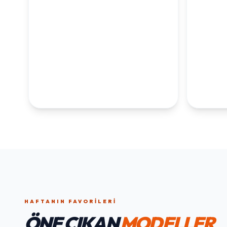
KOLEKSİYONLARI
KEŞFET
1. YAŞ ERKEK
1. Y
DOĞUM GÜNÜ
KOLEKS
KOLEKSIYONU İNCELE