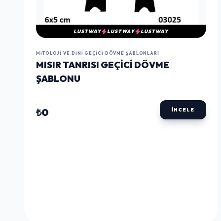
LUSTWAY
LUSTWAY
LUSTWAY
MITOLOJI VE DINI GEÇICI DÖVME ŞABLONLARI
MISIR TANRISI GEÇICI DÖVME
ŞABLONU
₺0
İNCELE