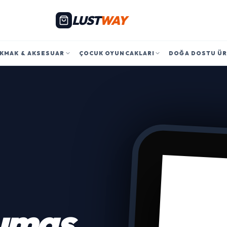
LUST
WAY
KMAK & AKSESUAR
ÇOCUK OYUNCAKLARI
DOĞA DOSTU Ü