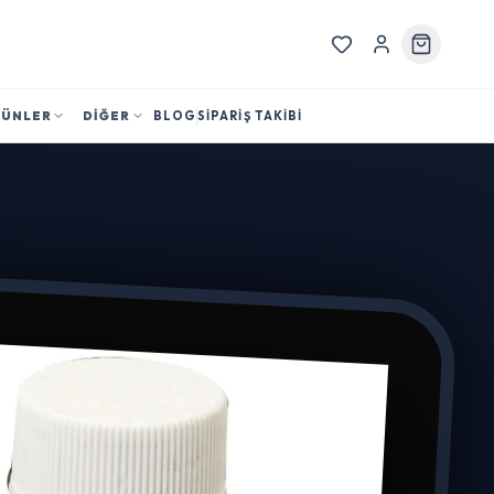
RÜNLER
DİĞER
BLOG
SİPARİŞ TAKİBİ