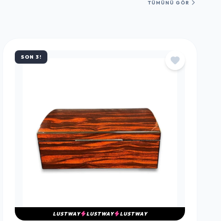
TÜMÜNÜ GÖR
SON 3!