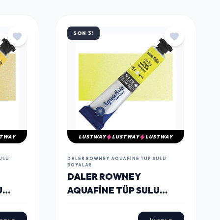
TÜMÜNÜ GÖR
SON 3!
TWAY
LUSTWAY
LUSTWAY
LUSTWAY