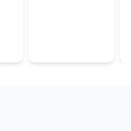
M
100MM UZUN
S.TABAKALARI
KOLEKSIYONU İNCELE