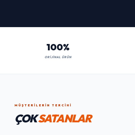
Kaçırmayın!
İNCELE
100%
ORIJINAL ÜRÜN