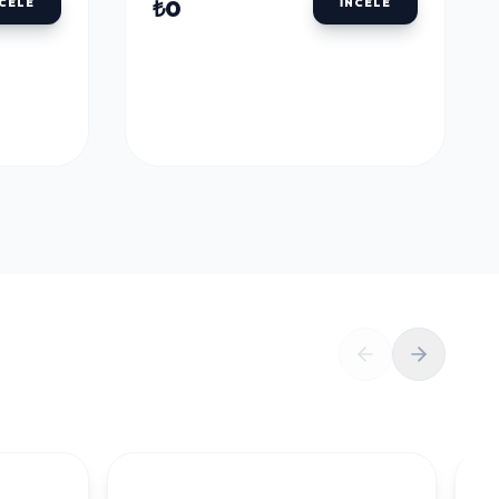
ULU
DALER ROWNEY AQUAFINE TÜP SULU
BOYALAR
DALER ROWNEY
U
AQUAFINE TÜP SULU
LLOW
BOYA 8 ML. 651 LEMON
YELLOW
₺0
NCELE
İNCELE