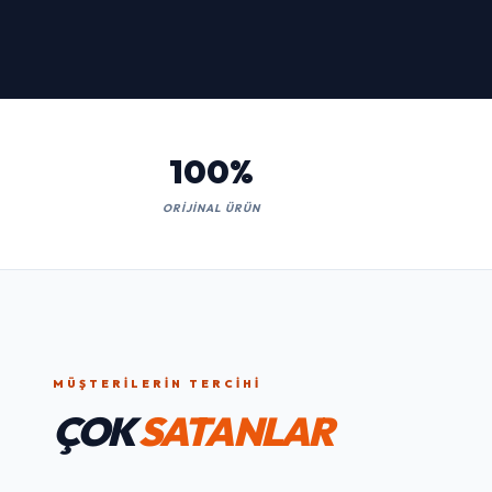
Kaçırmayın!
İNCELE
100%
ORIJINAL ÜRÜN