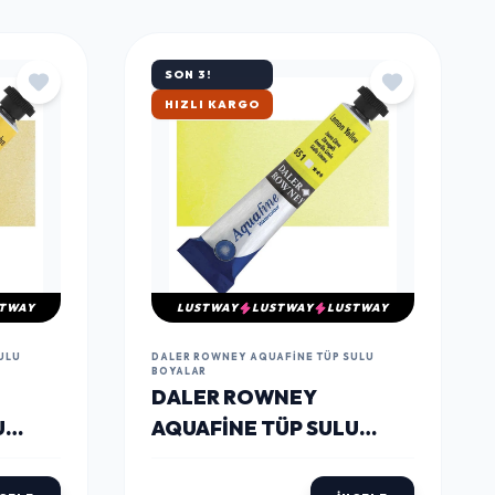
TÜMÜNÜ GÖR
SON 3!
ÇOK SATAN
TWAY
LUSTWAY
LUSTWAY
LUSTWAY