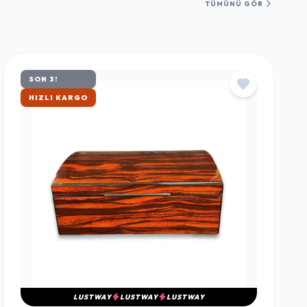
TÜMÜNÜ GÖR
SON 3!
ÇOK SATAN