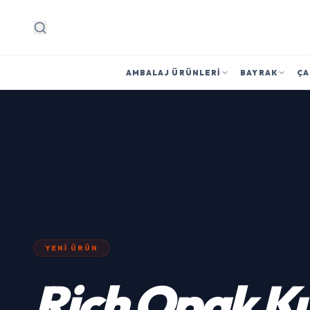
Arama
AMBALAJ ÜRÜNLERI
BAYRAK
ÇA
YENI ÜRÜN
Rich
Opak