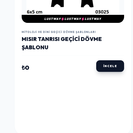
LUSTWAY
LUSTWAY
LUSTWAY
MITOLOJI VE DINI GEÇICI DÖVME ŞABLONLARI
MISIR TANRISI GEÇICI DÖVME
ŞABLONU
₺0
İNCELE