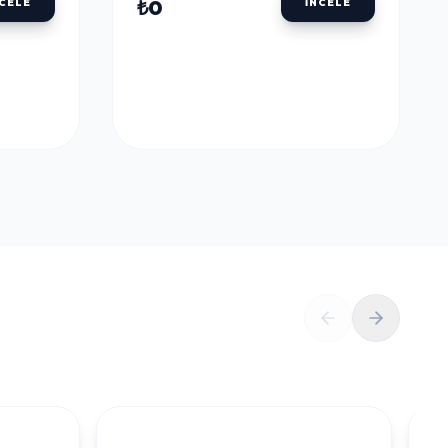
ULU
DALER ROWNEY AQUAFINE TÜP SULU
BOYALAR
DALER ROWNEY
U
AQUAFINE TÜP SULU
LLOW
BOYA 8 ML. 651 LEMON
YELLOW
₺0
NCELE
İNCELE