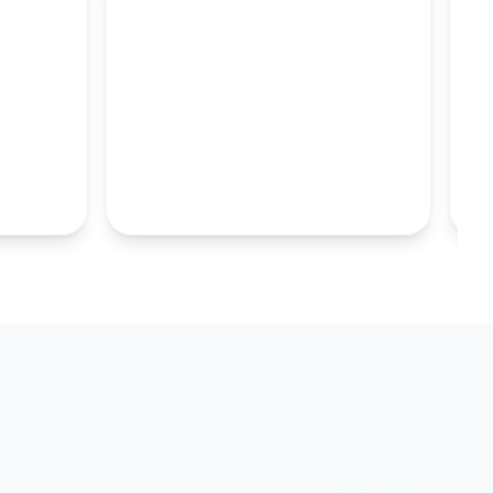
M
100MM UZUN
S.TABAKALARI
KOLEKSIYONU İNCELE