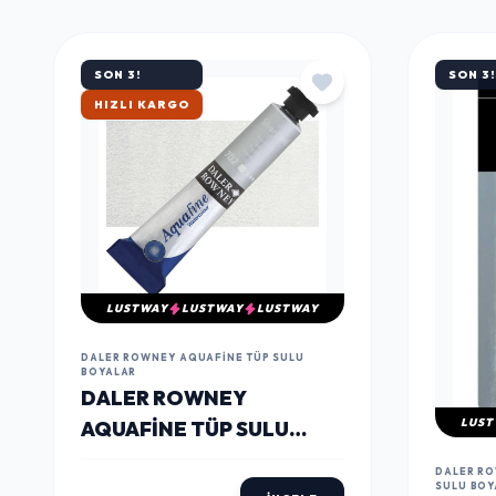
MÜŞTERILERIN TERCIHI
ÇOK
SATANLAR
SON 3!
SON 3!
ÇOK SATAN
LUSTWAY
LUSTWAY
LUSTWAY