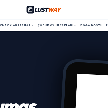
LUST
WAY
KMAK & AKSESUAR
ÇOCUK OYUNCAKLARI
DOĞA DOSTU Ü