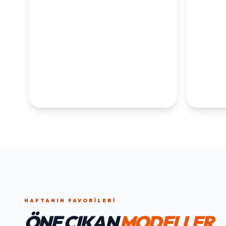
KOLEKSİYONLARI
KEŞFET
1. YAŞ ERKEK
1. Y
DOĞUM GÜNÜ
KOLEKS
KOLEKSIYONU İNCELE