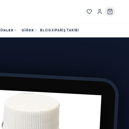
RÜNLER
DİĞER
BLOG
SİPARİŞ TAKİBİ