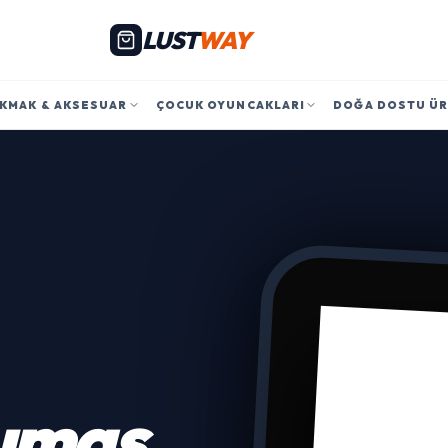
LUST
WAY
KMAK & AKSESUAR
ÇOCUK OYUNCAKLARI
DOĞA DOSTU Ü