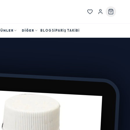
RÜNLER
DİĞER
BLOG
SİPARİŞ TAKİBİ