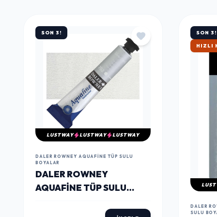
MÜŞTERILERIN TERCIHI
ÇOK
SATANLAR
SON 3!
SON 3!
ÇOK S
LUSTWAY
LUSTWAY
LUSTWAY