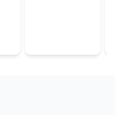
M
100MM UZUN
S.TABAKALARI
KOLEKSIYONU İNCELE