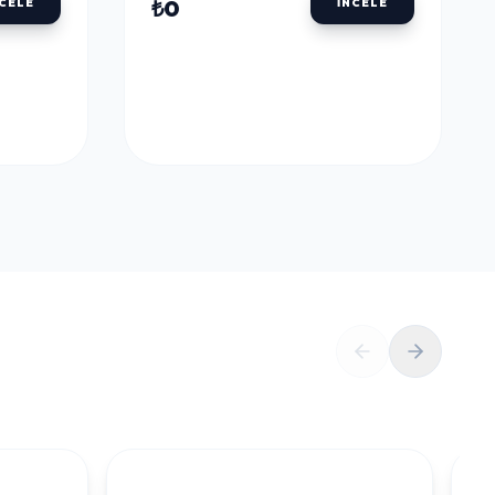
ULU
DALER ROWNEY AQUAFINE TÜP SULU
BOYALAR
DALER ROWNEY
U
AQUAFINE TÜP SULU
LLOW
BOYA 8 ML. 651 LEMON
YELLOW
₺0
NCELE
İNCELE