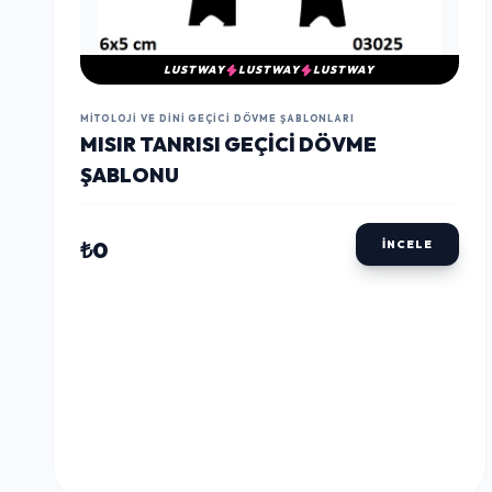
LUSTWAY
LUSTWAY
LUSTWAY
MITOLOJI VE DINI GEÇICI DÖVME ŞABLONLARI
MISIR TANRISI GEÇICI DÖVME
ŞABLONU
₺0
İNCELE