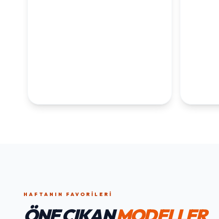
KOLEKSİYONLARI
KEŞFET
1. YAŞ ERKEK
1. Y
DOĞUM GÜNÜ
KOLEKS
KOLEKSIYONU İNCELE