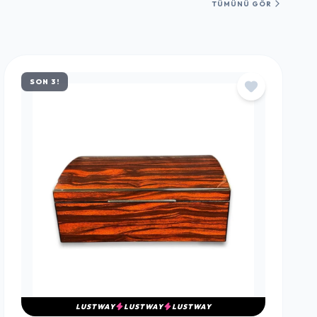
TÜMÜNÜ GÖR
SON 3!