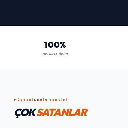
Kaçırmayın!
İNCELE
100%
ORIJINAL ÜRÜN