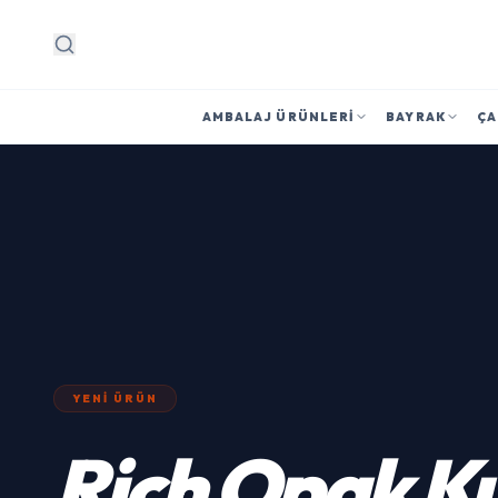
Arama
AMBALAJ ÜRÜNLERI
BAYRAK
ÇA
YENI ÜRÜN
Rich
Opak