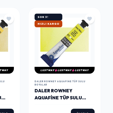
TÜMÜNÜ GÖR
SON 3!
ÇOK SATAN
TWAY
LUSTWAY
LUSTWAY
LUSTWAY