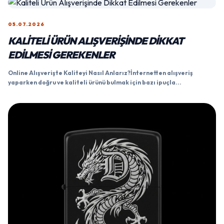
05.07.2026
KALITELI ÜRÜN ALIŞVERIŞINDE DIKKAT
EDILMESI GEREKENLER
Online Alışverişte Kaliteyi Nasıl Anlarız?İnternetten alışveriş
yaparken doğru ve kaliteli ürünü bulmak için bazı ipuçla...