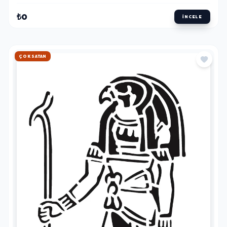
₺0
İNCELE
HIZLI KARGO