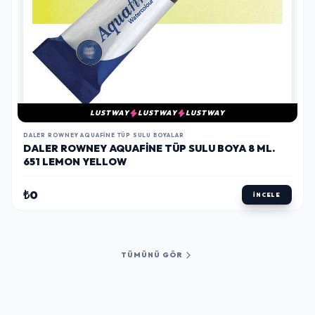
LUSTWAY
LUSTWAY
LUSTWAY
DALER ROWNEY AQUAFINE TÜP SULU BOYALAR
DALER ROWNEY AQUAFINE TÜP SULU BOYA 8 ML.
651 LEMON YELLOW
₺0
İNCELE
TÜMÜNÜ GÖR