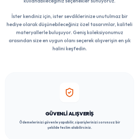
kullanabileceğiniz seçenekler sunuyoruz.
İster kendiniz için, ister sevdiklerinize unutulmaz bir
hediye olarak düşünebileceğiniz özel tasarımlar, kaliteli
materyallerle buluşuyor. Geniş koleksiyonumuz
arasından size en uygun olanı seçerek alışverişin en şık
halini keşfedin.
GÜVENLI ALIŞVERIŞ
Ödemelerinizi güvenle yapabilir, siparişlerinizi sorunsuz bir
şekilde teslim alabilirsiniz.