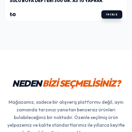
SULU BOYA DEFTERI 300 GR. A3 10 YAPRAK
₺0
İNCELE
NEDEN
BİZİ SEÇMELİSİNİZ?
Mağazamız, sadece bir alışveriş platformu değil, aynı
zamanda tarzınızı yansıtan benzersiz ürünleri
bulabileceğiniz bir noktadır. Özenle seçilmiş ürün
yelpazemiz ve kalite standartlarımız ile yıllarca keyifle