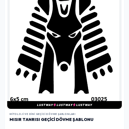
LUSTWAY
LUSTWAY
LUSTWAY
MITOLOJI VE DINI GEÇICI DÖVME ŞABLONLARI
MISIR TANRISI GEÇICI DÖVME ŞABLONU