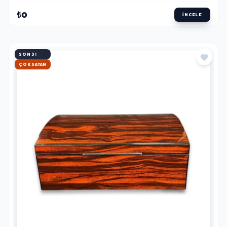
₺0
İNCELE
SON 3!
HIZLI KARGO