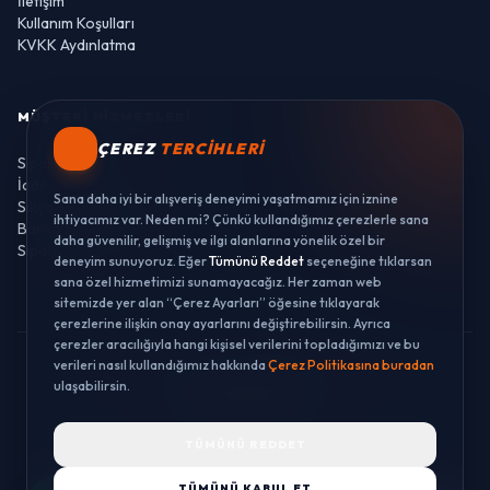
İletişim
Kullanım Koşulları
KVKK Aydınlatma
MÜŞTERI HIZMETLERI
ÇEREZ
TERCIHLERI
Sipariş Takibi
İade ve Değişim
Sana daha iyi bir alışveriş deneyimi yaşatmamız için iznine
Sıkça Sorulan Sorular
ihtiyacımız var. Neden mi? Çünkü kullandığımız çerezlerle sana
Banka Hesaplarımız
daha güvenilir, gelişmiş ve ilgi alanlarına yönelik özel bir
Sipariş Takibi
deneyim sunuyoruz. Eğer
Tümünü Reddet
seçeneğine tıklarsan
sana özel hizmetimizi sunamayacağız. Her zaman web
sitemizde yer alan “Çerez Ayarları” öğesine tıklayarak
çerezlerine ilişkin onay ayarlarını değiştirebilirsin. Ayrıca
çerezler aracılığıyla hangi kişisel verilerini topladığımızı ve bu
verileri nasıl kullandığımız hakkında
Çerez Politikasına buradan
© 2026 LUSTWAY. TÜM HAKLARI SAKLIDIR.
ulaşabilirsin.
MercurisSoft | E-ticaret paketleri ile hazırlanmıştır.
TÜMÜNÜ REDDET
TÜMÜNÜ KABUL ET