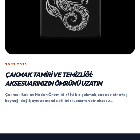
30.12.2025
ÇAKMAK TAMIRI VE TEMIZLIĞI:
AKSESUARINIZIN ÖMRÜNÜ UZATIN
Çakmak Bakımı Neden Önemlidir? İyi bir çakmak, sadece bir ateş
kaynağı değil; aynı zamanda stilinizi yansıtan bir aksesu...