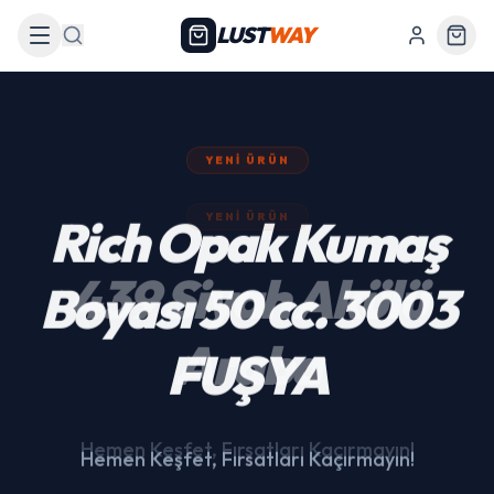
LUST
WAY
Arama
YENI ÜRÜN
439 Siyah Akülü
Araba
Hemen Keşfet, Fırsatları Kaçırmayın!