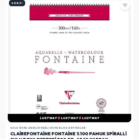
SON 3!
LUSTWAY
LUSTWAY
LUSTWAY
SULU BOYA-AKRILIK-YAĞLI BOYA BLOK DEFTERLER
CLAIREFONTAINE FONTAINE %100 PAMUK SPIRALLI