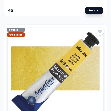
₺0
İNCELE
SON 3!
HIZLI KARGO