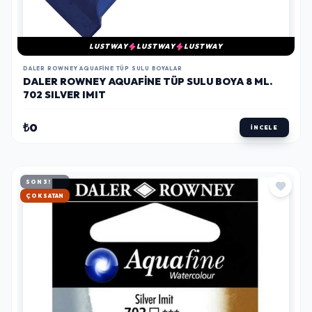
LUSTWAY
LUSTWAY
LUSTWAY
DALER ROWNEY AQUAFINE TÜP SULU BOYALAR
DALER ROWNEY AQUAFINE TÜP SULU BOYA 8 ML.
702 SILVER IMIT
₺0
İNCELE
SON 3!
HIZLI KARGO