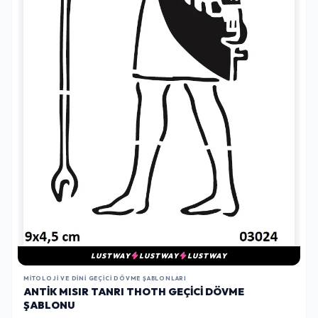
LUSTWAY
LUSTWAY
LUSTWAY
MITOLOJI VE DINI GEÇICI DÖVME ŞABLONLARI
ANTIK MISIR TANRI THOTH GEÇICI DÖVME
ŞABLONU