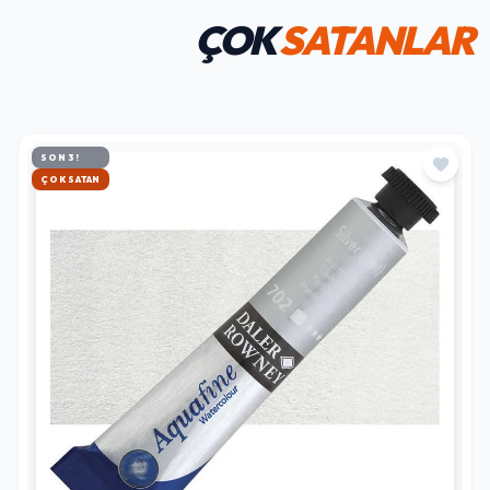
ÇOK
SATANLAR
SON 3!
HIZLI KARGO