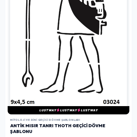
LUSTWAY
LUSTWAY
LUSTWAY
MITOLOJI VE DINI GEÇICI DÖVME ŞABLONLARI
ANTIK MISIR TANRI THOTH GEÇICI DÖVME
ŞABLONU