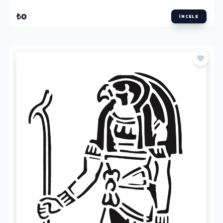
₺0
İNCELE