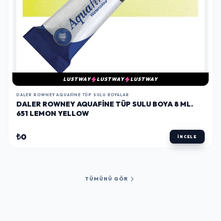
LUSTWAY
LUSTWAY
LUSTWAY
DALER ROWNEY AQUAFINE TÜP SULU BOYALAR
DALER ROWNEY AQUAFINE TÜP SULU BOYA 8 ML.
651 LEMON YELLOW
₺0
İNCELE
TÜMÜNÜ GÖR