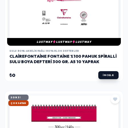
LUSTWAY
LUSTWAY
LUSTWAY
SULU BOYA-AKRILIK-YAĞLI BOYA BLOK DEFTERLER
CLAIREFONTAINE FONTAINE %100 PAMUK SPIRALLI
SULU BOYA DEFTERI 300 GR. A5 10 YAPRAK
₺0
İNCELE
SON 3!
HIZLI KARGO