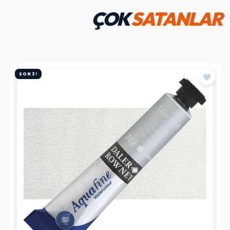
ÇOK
SATANLAR
SON 3!