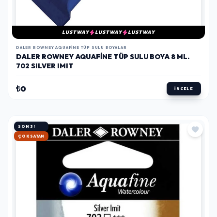
LUSTWAY
LUSTWAY
LUSTWAY
DALER ROWNEY AQUAFINE TÜP SULU BOYALAR
DALER ROWNEY AQUAFINE TÜP SULU BOYA 8 ML.
702 SILVER IMIT
₺0
İNCELE
SON 3!
HIZLI KARGO