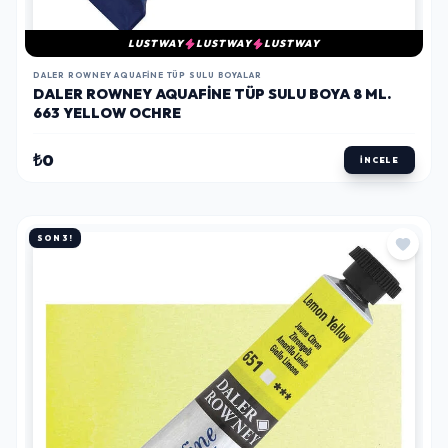
LUSTWAY
LUSTWAY
LUSTWAY
DALER ROWNEY AQUAFINE TÜP SULU BOYALAR
DALER ROWNEY AQUAFINE TÜP SULU BOYA 8 ML.
663 YELLOW OCHRE
₺0
İNCELE
SON 3!