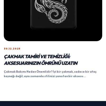
30.12.2025
ÇAKMAK TAMIRI VE TEMIZLIĞI:
AKSESUARINIZIN ÖMRÜNÜ UZATIN
Çakmak Bakımı Neden Önemlidir? İyi bir çakmak, sadece bir ateş
kaynağı değil; aynı zamanda stilinizi yansıtan bir aksesu...