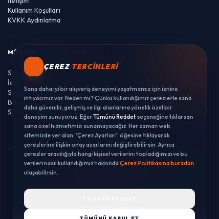
İletişim
Kullanım Koşulları
KVKK Aydınlatma
MÜŞTERI HIZMETLERI
ÇEREZ
TERCIHLERI
Sipariş Takibi
İade ve Değişim
Sana daha iyi bir alışveriş deneyimi yaşatmamız için iznine
Sıkça Sorulan Sorular
ihtiyacımız var. Neden mi? Çünkü kullandığımız çerezlerle sana
Banka Hesaplarımız
daha güvenilir, gelişmiş ve ilgi alanlarına yönelik özel bir
Sipariş Takibi
deneyim sunuyoruz. Eğer
Tümünü Reddet
seçeneğine tıklarsan
sana özel hizmetimizi sunamayacağız. Her zaman web
sitemizde yer alan “Çerez Ayarları” öğesine tıklayarak
çerezlerine ilişkin onay ayarlarını değiştirebilirsin. Ayrıca
çerezler aracılığıyla hangi kişisel verilerini topladığımızı ve bu
verileri nasıl kullandığımız hakkında
Çerez Politikasına buradan
© 2026 LUSTWAY. TÜM HAKLARI SAKLIDIR.
ulaşabilirsin.
MercurisSoft | E-ticaret paketleri ile hazırlanmıştır.
TÜMÜNÜ REDDET
TÜMÜNÜ KABUL ET