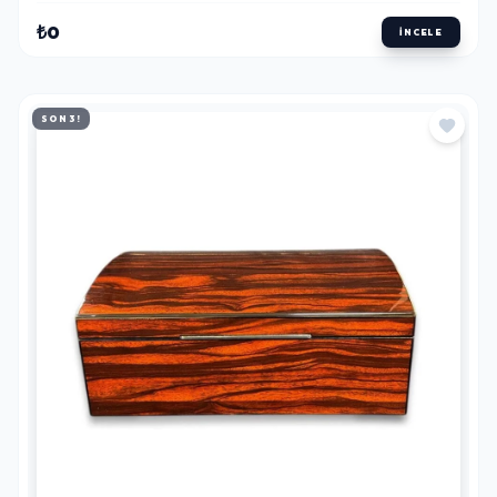
₺0
İNCELE
SON 3!