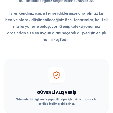
kullanabileceğiniz seçenekler sunuyoruz.
İster kendiniz için, ister sevdiklerinize unutulmaz bir
hediye olarak düşünebileceğiniz özel tasarımlar, kaliteli
materyallerle buluşuyor. Geniş koleksiyonumuz
arasından size en uygun olanı seçerek alışverişin en şık
halini keşfedin.
GÜVENLI ALIŞVERIŞ
Ödemelerinizi güvenle yapabilir, siparişlerinizi sorunsuz bir
şekilde teslim alabilirsiniz.