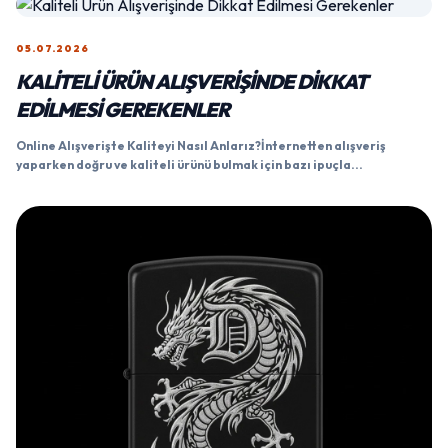
05.07.2026
KALITELI ÜRÜN ALIŞVERIŞINDE DIKKAT
EDILMESI GEREKENLER
Online Alışverişte Kaliteyi Nasıl Anlarız?İnternetten alışveriş
yaparken doğru ve kaliteli ürünü bulmak için bazı ipuçla...