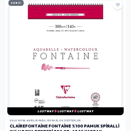
SON 3!
LUSTWAY
LUSTWAY
LUSTWAY
SULU BOYA-AKRILIK-YAĞLI BOYA BLOK DEFTERLER
CLAIREFONTAINE FONTAINE %100 PAMUK SPIRALLI