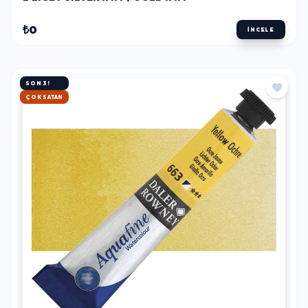
₺0
İNCELE
SON 3!
HIZLI KARGO