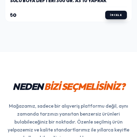
SULU BOYA DEFTERI 300 GR. A3 10 YAPRAK
₺0
İNCELE
NEDEN
BİZİ SEÇMELİSİNİZ?
Mağazamız, sadece bir alışveriş platformu değil, aynı
zamanda tarzınızı yansıtan benzersiz ürünleri
bulabileceğiniz bir noktadır. Özenle seçilmiş ürün
yelpazemiz ve kalite standartlarımız ile yıllarca keyifle