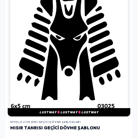
LUSTWAY
LUSTWAY
LUSTWAY
MITOLOJI VE DINI GEÇICI DÖVME ŞABLONLARI
MISIR TANRISI GEÇICI DÖVME ŞABLONU