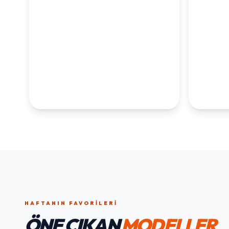
KOLEKSİYONLARI
KEŞFET
1. YAŞ ERKEK
1. Y
DOĞUM GÜNÜ
KOLEKS
KOLEKSIYONU İNCELE