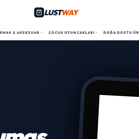
LUST
WAY
KMAK & AKSESUAR
ÇOCUK OYUNCAKLARI
DOĞA DOSTU Ü