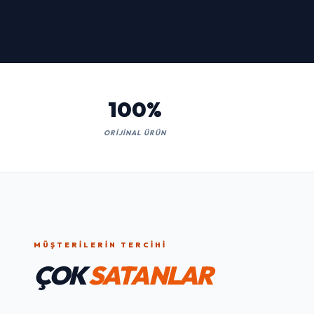
Kaçırmayın!
İNCELE
100%
ORIJINAL ÜRÜN