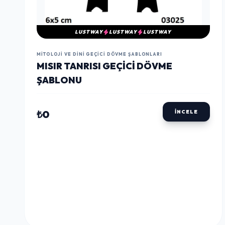
LUSTWAY
LUSTWAY
LUSTWAY
MITOLOJI VE DINI GEÇICI DÖVME ŞABLONLARI
MISIR TANRISI GEÇICI DÖVME
ŞABLONU
₺0
İNCELE