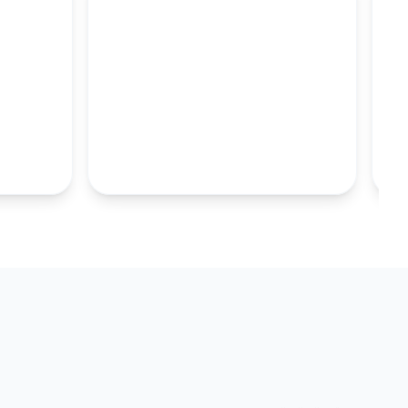
M
100MM UZUN
S.TABAKALARI
KOLEKSIYONU İNCELE