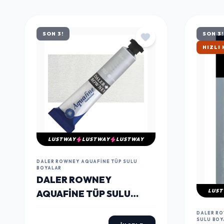
MÜŞTERILERIN TERCIHI
ÇOK
SATANLAR
SON 3!
SON 3!
ÇOK S
LUSTWAY
LUSTWAY
LUSTWAY