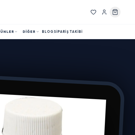
RÜNLER
DİĞER
BLOG
SİPARİŞ TAKİBİ