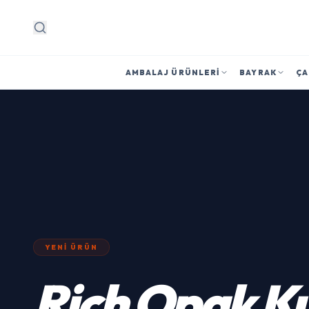
Arama
AMBALAJ ÜRÜNLERI
BAYRAK
ÇA
YENI ÜRÜN
Rich
Opak