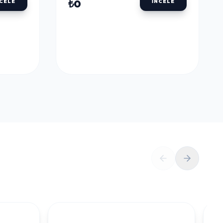
ULU
DALER ROWNEY AQUAFINE TÜP SULU
BOYALAR
DALER ROWNEY
U
AQUAFINE TÜP SULU
LLOW
BOYA 8 ML. 651 LEMON
YELLOW
₺0
NCELE
İNCELE