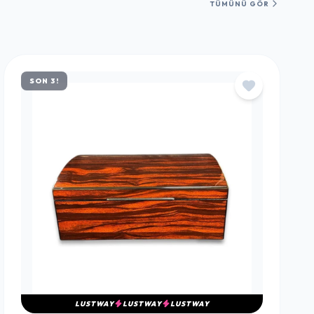
TÜMÜNÜ GÖR
SON 3!