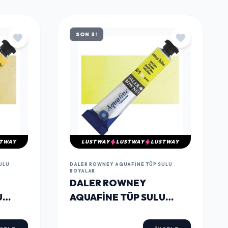
TÜMÜNÜ GÖR
SON 3!
TWAY
LUSTWAY
LUSTWAY
LUSTWAY