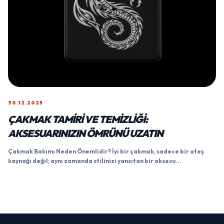
30.12.2025
ÇAKMAK TAMIRI VE TEMIZLIĞI:
AKSESUARINIZIN ÖMRÜNÜ UZATIN
Çakmak Bakımı Neden Önemlidir? İyi bir çakmak, sadece bir ateş
kaynağı değil; aynı zamanda stilinizi yansıtan bir aksesu...