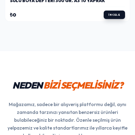
SULU BOYA DEFTERI 300 GR. A3 10 YAPRAK
₺0
İNCELE
NEDEN
BİZİ SEÇMELİSİNİZ?
Mağazamız, sadece bir alışveriş platformu değil, aynı
zamanda tarzınızı yansıtan benzersiz ürünleri
bulabileceğiniz bir noktadır. Özenle seçilmiş ürün
yelpazemiz ve kalite standartlarımız ile yıllarca keyifle