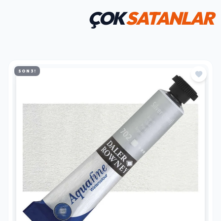
ÇOK
SATANLAR
SON 3!