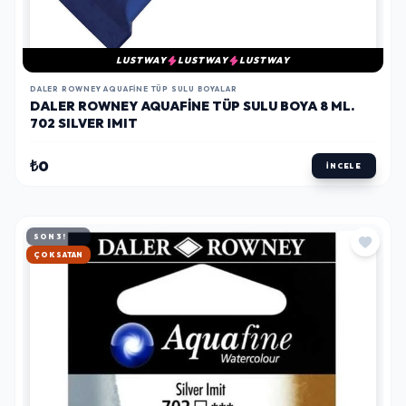
LUSTWAY
LUSTWAY
LUSTWAY
DALER ROWNEY AQUAFINE TÜP SULU BOYALAR
DALER ROWNEY AQUAFINE TÜP SULU BOYA 8 ML.
702 SILVER IMIT
₺0
İNCELE
SON 3!
HIZLI KARGO