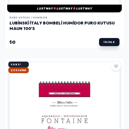
LUSTWAY
LUSTWAY
LUSTWAY
PURO KUTUSU / HUMIDOR
LUBINSKI İTALY BOMBELI HUMIDOR PURO KUTUSU
MAUN 100'S
₺0
İNCELE
SON 3!
HIZLI KARGO