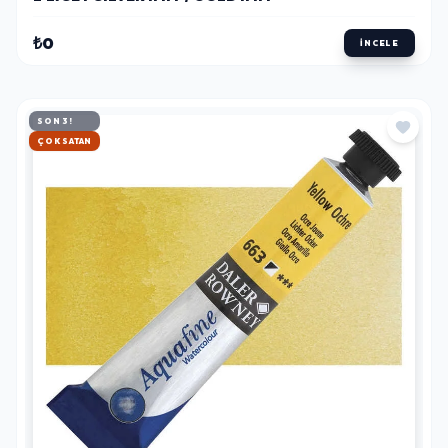
₺0
İNCELE
SON 3!
HIZLI KARGO