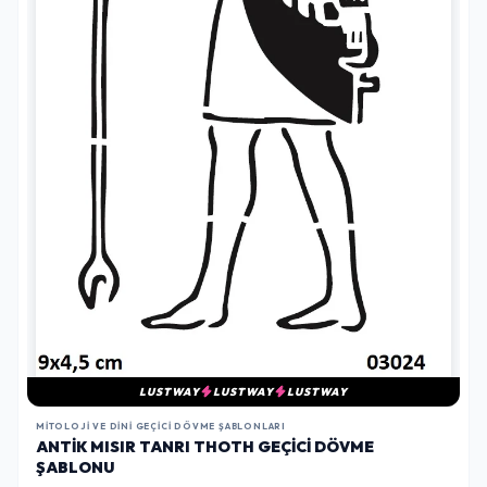
LUSTWAY
LUSTWAY
LUSTWAY
MITOLOJI VE DINI GEÇICI DÖVME ŞABLONLARI
ANTIK MISIR TANRI THOTH GEÇICI DÖVME
ŞABLONU