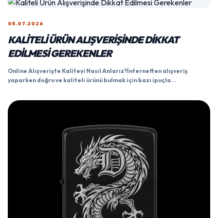
05.07.2026
KALITELI ÜRÜN ALIŞVERIŞINDE DIKKAT
EDILMESI GEREKENLER
Online Alışverişte Kaliteyi Nasıl Anlarız?İnternetten alışveriş
yaparken doğru ve kaliteli ürünü bulmak için bazı ipuçla...