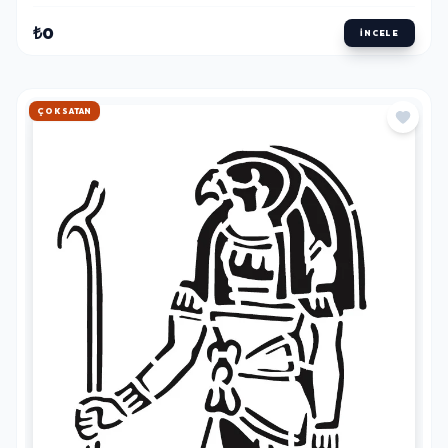
₺0
İNCELE
HIZLI KARGO