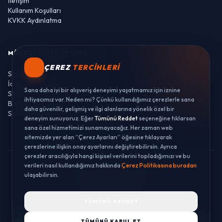
İletişim
Kullanım Koşulları
KVKK Aydınlatma
MÜŞTERI HIZMETLERI
ÇEREZ
TERCIHLERI
Sipariş Takibi
İade ve Değişim
Sana daha iyi bir alışveriş deneyimi yaşatmamız için iznine
Sıkça Sorulan Sorular
ihtiyacımız var. Neden mi? Çünkü kullandığımız çerezlerle sana
Banka Hesaplarımız
daha güvenilir, gelişmiş ve ilgi alanlarına yönelik özel bir
Sipariş Takibi
deneyim sunuyoruz. Eğer
Tümünü Reddet
seçeneğine tıklarsan
sana özel hizmetimizi sunamayacağız. Her zaman web
sitemizde yer alan “Çerez Ayarları” öğesine tıklayarak
çerezlerine ilişkin onay ayarlarını değiştirebilirsin. Ayrıca
çerezler aracılığıyla hangi kişisel verilerini topladığımızı ve bu
verileri nasıl kullandığımız hakkında
Çerez Politikasına buradan
© 2026 LUSTWAY. TÜM HAKLARI SAKLIDIR.
ulaşabilirsin.
MercurisSoft | E-ticaret paketleri ile hazırlanmıştır.
TÜMÜNÜ REDDET
TÜMÜNÜ KABUL ET