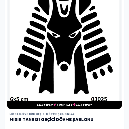
LUSTWAY
LUSTWAY
LUSTWAY
MITOLOJI VE DINI GEÇICI DÖVME ŞABLONLARI
MISIR TANRISI GEÇICI DÖVME ŞABLONU