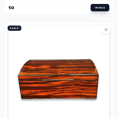
₺0
İNCELE
SON 3!