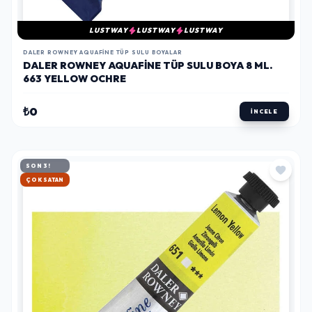
LUSTWAY
LUSTWAY
LUSTWAY
DALER ROWNEY AQUAFINE TÜP SULU BOYALAR
DALER ROWNEY AQUAFINE TÜP SULU BOYA 8 ML.
663 YELLOW OCHRE
₺0
İNCELE
SON 3!
HIZLI KARGO