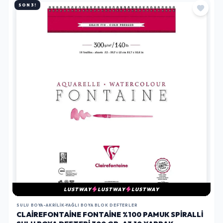
SON 3!
LUSTWAY
LUSTWAY
LUSTWAY
SULU BOYA-AKRILIK-YAĞLI BOYA BLOK DEFTERLER
CLAIREFONTAINE FONTAINE %100 PAMUK SPIRALLI