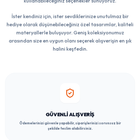
kullanabileceğiniz seçenekler sunuyoruz.
İster kendiniz için, ister sevdiklerinize unutulmaz bir
hediye olarak düşünebileceğiniz özel tasarımlar, kaliteli
materyallerle buluşuyor. Geniş koleksiyonumuz
arasından size en uygun olanı seçerek alışverişin en şık
halini keşfedin.
GÜVENLI ALIŞVERIŞ
Ödemelerinizi güvenle yapabilir, siparişlerinizi sorunsuz bir
şekilde teslim alabilirsiniz.