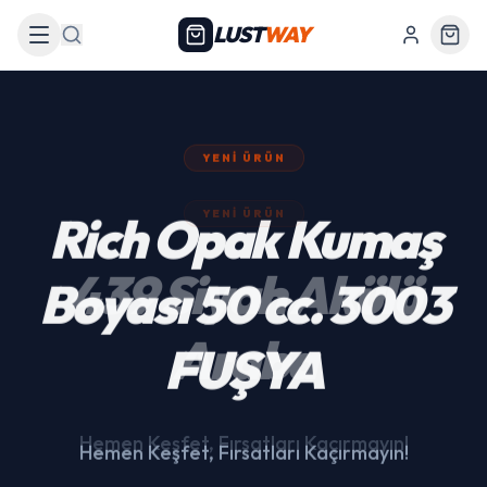
LUST
WAY
Arama
YENI ÜRÜN
439 Siyah Akülü
Araba
Hemen Keşfet, Fırsatları Kaçırmayın!