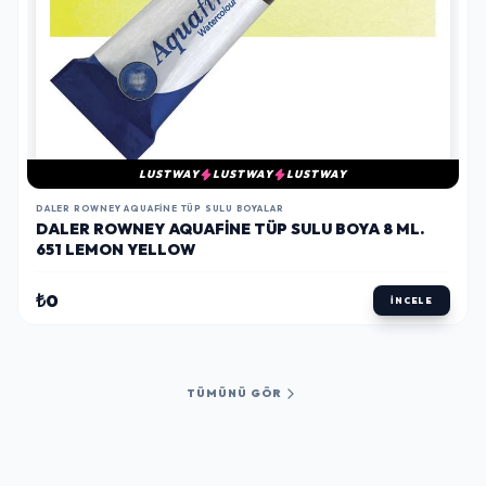
LUSTWAY
LUSTWAY
LUSTWAY
DALER ROWNEY AQUAFINE TÜP SULU BOYALAR
DALER ROWNEY AQUAFINE TÜP SULU BOYA 8 ML.
651 LEMON YELLOW
₺0
İNCELE
TÜMÜNÜ GÖR