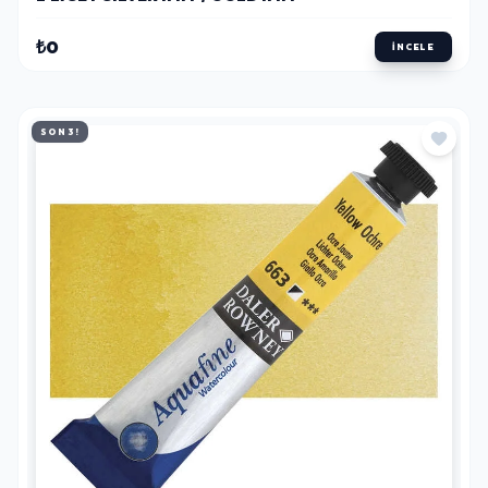
₺0
İNCELE
SON 3!