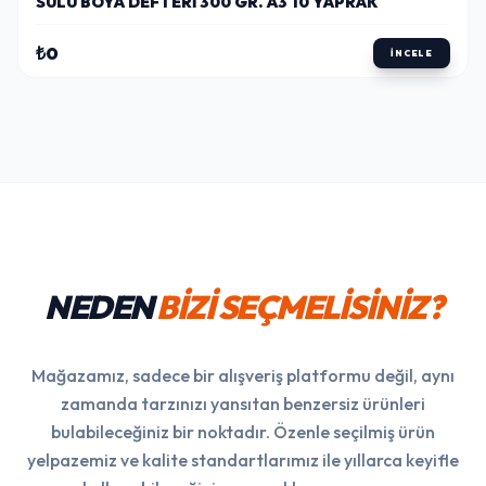
SULU BOYA DEFTERI 300 GR. A3 10 YAPRAK
₺0
İNCELE
NEDEN
BİZİ SEÇMELİSİNİZ?
Mağazamız, sadece bir alışveriş platformu değil, aynı
zamanda tarzınızı yansıtan benzersiz ürünleri
bulabileceğiniz bir noktadır. Özenle seçilmiş ürün
yelpazemiz ve kalite standartlarımız ile yıllarca keyifle