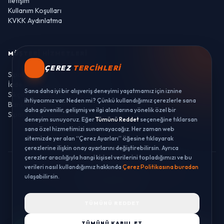
İletişim
Kullanım Koşulları
KVKK Aydınlatma
MÜŞTERI HIZMETLERI
ÇEREZ
TERCIHLERI
Sipariş Takibi
İade ve Değişim
Sana daha iyi bir alışveriş deneyimi yaşatmamız için iznine
Sıkça Sorulan Sorular
ihtiyacımız var. Neden mi? Çünkü kullandığımız çerezlerle sana
Banka Hesaplarımız
daha güvenilir, gelişmiş ve ilgi alanlarına yönelik özel bir
Sipariş Takibi
deneyim sunuyoruz. Eğer
Tümünü Reddet
seçeneğine tıklarsan
sana özel hizmetimizi sunamayacağız. Her zaman web
sitemizde yer alan “Çerez Ayarları” öğesine tıklayarak
çerezlerine ilişkin onay ayarlarını değiştirebilirsin. Ayrıca
çerezler aracılığıyla hangi kişisel verilerini topladığımızı ve bu
verileri nasıl kullandığımız hakkında
Çerez Politikasına buradan
© 2026 LUSTWAY. TÜM HAKLARI SAKLIDIR.
ulaşabilirsin.
MercurisSoft | E-ticaret paketleri ile hazırlanmıştır.
TÜMÜNÜ REDDET
TÜMÜNÜ KABUL ET