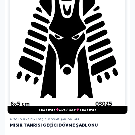
LUSTWAY
LUSTWAY
LUSTWAY
MITOLOJI VE DINI GEÇICI DÖVME ŞABLONLARI
MISIR TANRISI GEÇICI DÖVME ŞABLONU