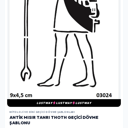
LUSTWAY
LUSTWAY
LUSTWAY
MITOLOJI VE DINI GEÇICI DÖVME ŞABLONLARI
ANTIK MISIR TANRI THOTH GEÇICI DÖVME
ŞABLONU