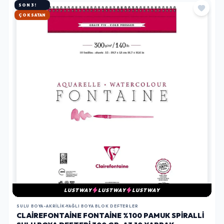
SON 3!
HIZLI KARGO
LUSTWAY
LUSTWAY
LUSTWAY
SULU BOYA-AKRILIK-YAĞLI BOYA BLOK DEFTERLER
CLAIREFONTAINE FONTAINE %100 PAMUK SPIRALLI