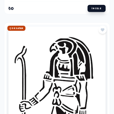
₺0
İNCELE
HIZLI KARGO