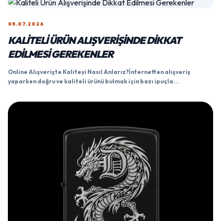
05.07.2026
KALITELI ÜRÜN ALIŞVERIŞINDE DIKKAT
EDILMESI GEREKENLER
Online Alışverişte Kaliteyi Nasıl Anlarız?İnternetten alışveriş
yaparken doğru ve kaliteli ürünü bulmak için bazı ipuçla...