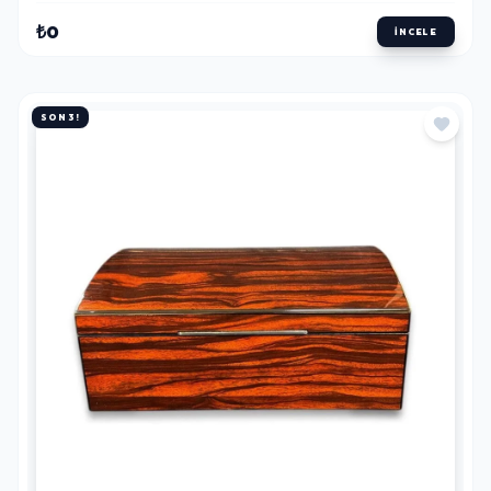
₺0
İNCELE
SON 3!