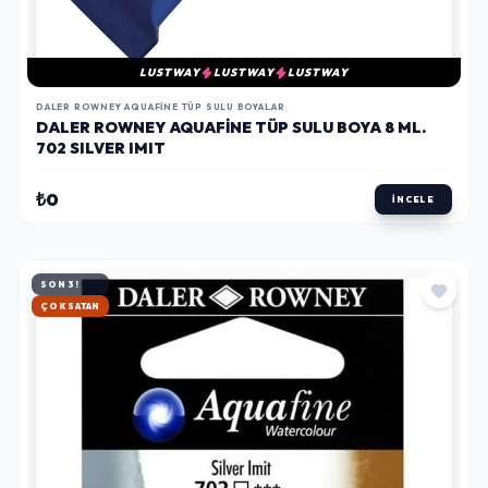
LUSTWAY
LUSTWAY
LUSTWAY
DALER ROWNEY AQUAFINE TÜP SULU BOYALAR
DALER ROWNEY AQUAFINE TÜP SULU BOYA 8 ML.
702 SILVER IMIT
₺0
İNCELE
SON 3!
HIZLI KARGO