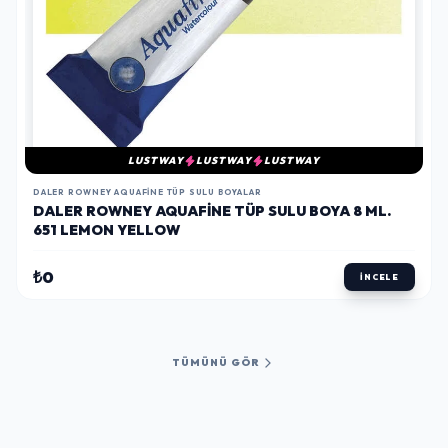
LUSTWAY
LUSTWAY
LUSTWAY
DALER ROWNEY AQUAFINE TÜP SULU BOYALAR
DALER ROWNEY AQUAFINE TÜP SULU BOYA 8 ML.
651 LEMON YELLOW
₺0
İNCELE
TÜMÜNÜ GÖR