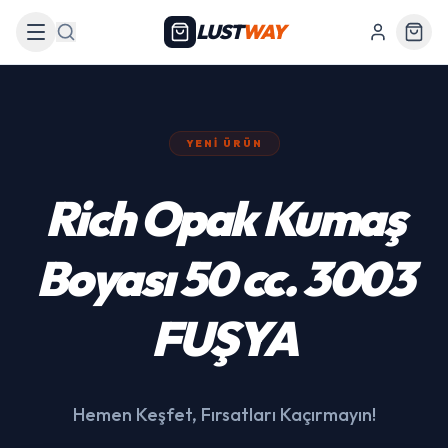
LUST
WAY
Arama
YENI ÜRÜN
439 Siyah Akülü
Araba
Hemen Keşfet, Fırsatları Kaçırmayın!