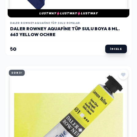
LUSTWAY
LUSTWAY
LUSTWAY
DALER ROWNEY AQUAFINE TÜP SULU BOYALAR
DALER ROWNEY AQUAFINE TÜP SULU BOYA 8 ML.
663 YELLOW OCHRE
₺0
İNCELE
SON 3!