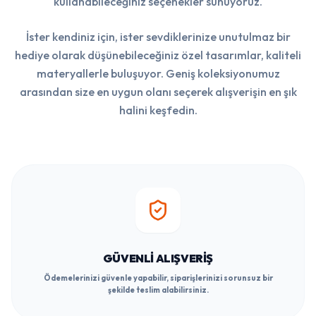
kullanabileceğiniz seçenekler sunuyoruz.
İster kendiniz için, ister sevdiklerinize unutulmaz bir
hediye olarak düşünebileceğiniz özel tasarımlar, kaliteli
materyallerle buluşuyor. Geniş koleksiyonumuz
arasından size en uygun olanı seçerek alışverişin en şık
halini keşfedin.
GÜVENLI ALIŞVERIŞ
Ödemelerinizi güvenle yapabilir, siparişlerinizi sorunsuz bir
şekilde teslim alabilirsiniz.