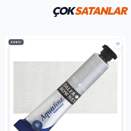
ÇOK
SATANLAR
SON 3!