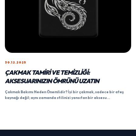
30.12.2025
ÇAKMAK TAMIRI VE TEMIZLIĞI:
AKSESUARINIZIN ÖMRÜNÜ UZATIN
Çakmak Bakımı Neden Önemlidir? İyi bir çakmak, sadece bir ateş
kaynağı değil; aynı zamanda stilinizi yansıtan bir aksesu...