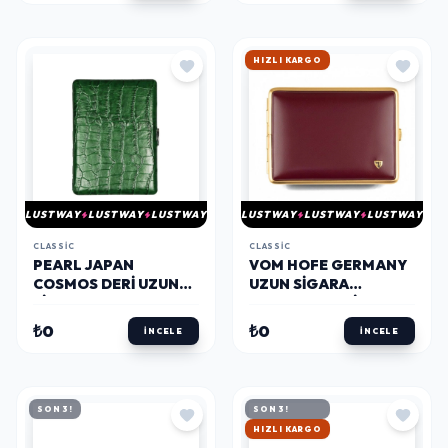
HIZLI KARGO
LUSTWAY
LUSTWAY
LUSTWAY
LUSTWAY
LUSTWAY
LUSTWAY
CLASSIC
CLASSIC
PEARL JAPAN
VOM HOFE GERMANY
COSMOS DERI UZUN
UZUN SIGARA
SIGARA TABAKASI
TABAKASI 18LI (GOLD
CROCO YEŞIL 9LU
KIRMIZI)
₺0
₺0
İNCELE
İNCELE
SON 3!
SON 3!
HIZLI KARGO