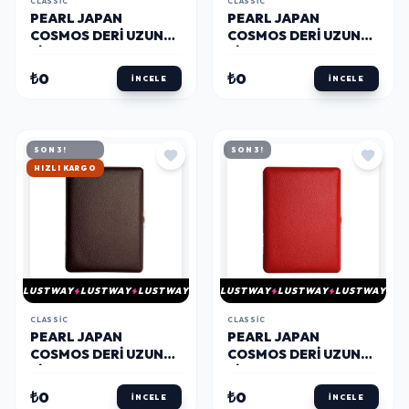
CLASSIC
CLASSIC
PEARL JAPAN
PEARL JAPAN
COSMOS DERI UZUN
COSMOS DERI UZUN
SIGARA TABAKASI
SIGARA TABAKASI
NOBLESSE TURKUAZ
NOBLESSE LACI 9LU
₺0
₺0
İNCELE
İNCELE
9LU
SON 3!
SON 3!
HIZLI KARGO
LUSTWAY
LUSTWAY
LUSTWAY
LUSTWAY
LUSTWAY
LUSTWAY
CLASSIC
CLASSIC
PEARL JAPAN
PEARL JAPAN
COSMOS DERI UZUN
COSMOS DERI UZUN
SIGARA TABAKASI
SIGARA TABAKASI
NOBLESSE KAHVE 9LU
NOBLESSE KIRMIZI
₺0
₺0
İNCELE
İNCELE
9LU