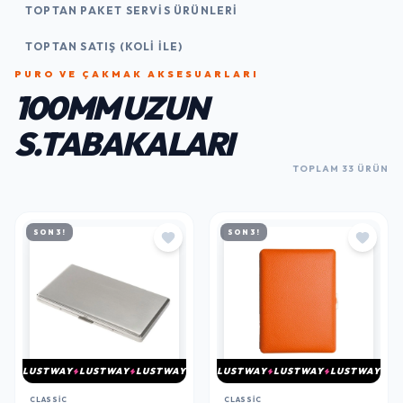
TOPTAN PAKET SERVIS ÜRÜNLERI
TOPTAN SATIŞ (KOLI İLE)
PURO VE ÇAKMAK AKSESUARLARI
100MM UZUN
S.TABAKALARI
TOPLAM 33 ÜRÜN
SON 3!
SON 3!
LUSTWAY
LUSTWAY
LUSTWAY
LUSTWAY
LUSTWAY
LUSTWAY
CLASSIC
CLASSIC