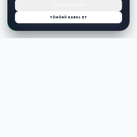
TÜMÜNÜ REDDET
TÜMÜNÜ KABUL ET
LUST
WAY
Kaliteli ürünler, özenli paketleme ve hızlı teslimat ile alışverişin en
keyifli hali. Size özel seçenekleri keşfedin.