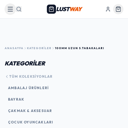
LUST
WAY
Arama
ANASAYFA
KATEGORILER
100MM UZUN S.TABAKALARI
KATEGORİLER
TÜM KOLEKSIYONLAR
AMBALAJ ÜRÜNLERI
BAYRAK
ÇAKMAK & AKSESUAR
ÇOCUK OYUNCAKLARI