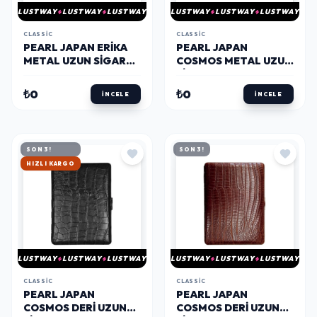
LUSTWAY
LUSTWAY
LUSTWAY
LUSTWAY
LUSTWAY
LUSTWAY
CLASSIC
CLASSIC
PEARL JAPAN ERIKA
PEARL JAPAN
METAL UZUN SIGARA
COSMOS METAL UZUN
TABAKASI KROM
SIGARA TABAKASI
SIYAH 12LI
KROM SATIN 9LU
₺0
₺0
İNCELE
İNCELE
SON 3!
SON 3!
HIZLI KARGO
LUSTWAY
LUSTWAY
LUSTWAY
LUSTWAY
LUSTWAY
LUSTWAY
CLASSIC
CLASSIC
PEARL JAPAN
PEARL JAPAN
COSMOS DERI UZUN
COSMOS DERI UZUN