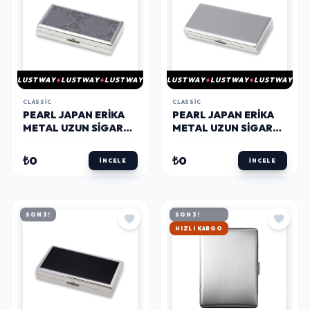
LUSTWAY
LUSTWAY
LUSTWAY
LUSTWAY
LUSTWAY
LUSTWAY
CLASSIC
CLASSIC
PEARL JAPAN ERIKA
PEARL JAPAN ERIKA
METAL UZUN SIGARA
METAL UZUN SIGARA
TABAKASI KROM
TABAKASI KROM
SNAKE 12LI
SATIN 12LI
₺0
₺0
İNCELE
İNCELE
SON 3!
SON 3!
HIZLI KARGO