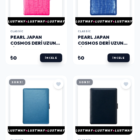
LUSTWAY
LUSTWAY
LUSTWAY
LUSTWAY
LUSTWAY
LUSTWAY
CLASSIC
CLASSIC
PEARL JAPAN
PEARL JAPAN
COSMOS DERI UZUN
COSMOS DERI UZUN
SIGARA TABAKASI
SIGARA TABAKASI
CROCO PEMBE 9LU
CROCO MAVI 9LU
₺0
₺0
İNCELE
İNCELE
SON 3!
SON 3!
LUSTWAY
LUSTWAY
LUSTWAY
LUSTWAY
LUSTWAY
LUSTWAY