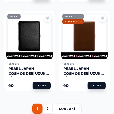
SON 3!
SON 3!
HIZLI KARGO
LUSTWAY
LUSTWAY
LUSTWAY
LUSTWAY
LUSTWAY
LUSTWAY
CLASSIC
CLASSIC
PEARL JAPAN
PEARL JAPAN
COSMOS DERI UZUN
COSMOS DERI UZUN
SIGARA TABAKASI
SIGARA TABAKASI
NOBLESSE SIYAH 9LU
DÜZ KAHVE 9LU
₺0
₺0
İNCELE
İNCELE
1
2
SONRAKI