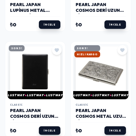
PEARL JAPAN
PEARL JAPAN
LUPINUS METAL
COSMOS DERI UZUN
120MM SIGARA
SIGARA TABAKASI
TABAKASI SATIN
NOBLESSE ORANGE
₺0
₺0
İNCELE
İNCELE
10LUI
9LU
SON 3!
SON 3!
HIZLI KARGO
LUSTWAY
LUSTWAY
LUSTWAY
LUSTWAY
LUSTWAY
LUSTWAY
CLASSIC
CLASSIC
PEARL JAPAN
PEARL JAPAN
COSMOS DERI UZUN
COSMOS METAL UZUN
SIGARA TABAKASI
SIGARA TABAKASI
DÜZ SIYAH 9LU
ARABESQUE 9LU
₺0
₺0
İNCELE
İNCELE