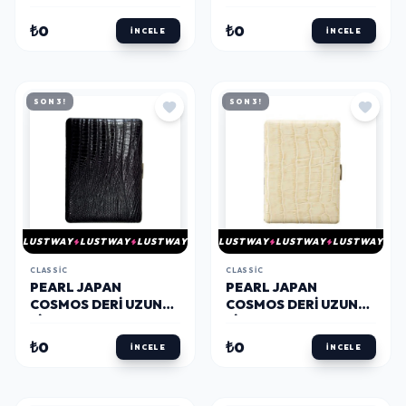
SIGARA TABAKASI
SIGARA TABAKASI
CROCO SIYAH 9LU
LIZARD KAHVE 9LU
₺0
₺0
İNCELE
İNCELE
SON 3!
SON 3!
LUSTWAY
LUSTWAY
LUSTWAY
LUSTWAY
LUSTWAY
LUSTWAY
CLASSIC
CLASSIC
PEARL JAPAN
PEARL JAPAN
COSMOS DERI UZUN
COSMOS DERI UZUN
SIGARA TABAKASI
SIGARA TABAKASI
LIZARD SIYAH 9LU
CROCO BEYAZ 9LU
₺0
₺0
İNCELE
İNCELE