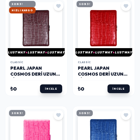
SON 3!
SON 3!
HIZLI KARGO
LUSTWAY
LUSTWAY
LUSTWAY
LUSTWAY
LUSTWAY
LUSTWAY
CLASSIC
CLASSIC
PEARL JAPAN
PEARL JAPAN
COSMOS DERI UZUN
COSMOS DERI UZUN
SIGARA TABAKASI
SIGARA TABAKASI
CROCO KAHVE 9LU
CROCO KIRMIZI 9LU
₺0
₺0
İNCELE
İNCELE
SON 3!
SON 3!