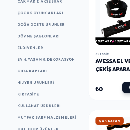
ÇAKMAK & AKSESUAR
ÇOCUK OYUNCAKLARI
DOĞA DOSTU ÜRÜNLER
DÖVME ŞABLONLARI
LUSTWAY
LUSTWA
ELDIVENLER
CLASSIC
EV & YAŞAM & DEKORASYON
AVESSA EL V
ÇEKIŞ APARAT
GIDA KAPLARI
ÇIFT LEG-10
HIJYEN ÜRÜNLERI
₺0
KIRTASİYE
KULLANAT ÜRÜNLERI
MUTFAK SARF MALZEMELERI
HIZLI KARGO
OUTDOOR ÜRÜNLER