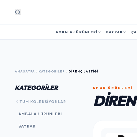
Arama
AMBALAJ ÜRÜNLERI
BAYRAK
ÇA
ANASAYFA
KATEGORILER
DIRENÇ LASTIĞI
KATEGORİLER
SPOR ÜRÜNLERI
DIREN
TÜM KOLEKSIYONLAR
AMBALAJ ÜRÜNLERI
BAYRAK