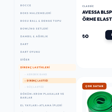
BOCCE
CLASSIC
AVESSA BLSP
BOKS MALZEMELERI
ÖRME ELAST
BOSU BALL & DENGE TOPU
EGZERSIZ B
BOWLING SETLERI
MOR
₺0
DAMBIL & AĞIRLIK
DART
DART OYUNU
DIĞER
DIRENÇ LASTIKLERI
- AEROBIK BAND
- DIRENÇ LASTIĞI
HIZLI KARGO
- GÜÇ LASTIĞI
DÖKÜM-KROM PLAKALAR VE
BARLAR
EL YAYLARI-ATLAMA IPLERI