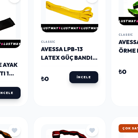
LUSTWAY
LUSTWAY
LUSTWAY
LUSTWAY
CLASSIC
AVESS
CLASSIC
Y
LUSTWAY
AVESSA LPB-13
ÖRME 
LATEX GÜÇ BANDI
EGZER
E AYAK
13 MM SARI
YEŞIL
₺0
I 1
₺0
İNCELE
İNCELE
HIZLI 