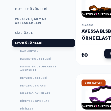
OUTLET ÜRÜNLERI
LUSTWAY
LUSTWA
PURO VE ÇAKMAK
AKSESUARLARI
CLASSIC
AVESSA BLS
SIZE ÖZEL
ÖRME ELAST
SPOR ÜRÜNLERI
EGZERSIZ B
TURUNCU
BADMINTON
₺0
BASKETBOL SETLERI
BASKETBOL TOPLARI VE
AKSESUAR
BEYZBOL SETLERI
HIZLI KARGO
BEYZBOL SOPASI
BILARDO OYUNLARI
BIREYSEL SPORLAR
LUSTWAY
LUSTWA
BISIKLET