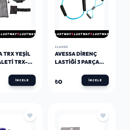
LUSTWAY
LUSTWAY
LUSTWAY
LUSTWAY
LUSTWAY
CLASSIC
 TRX YEŞIL
AVESSA DIRENÇ
TI TRX-
LASTIĞI 3 PARÇA
EXSET-100
₺0
İNCELE
İNCELE