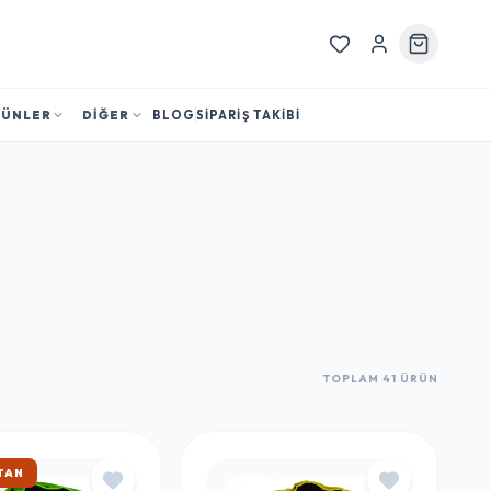
RÜNLER
DİĞER
BLOG
SİPARİŞ TAKİBİ
TOPLAM 41 ÜRÜN
KARGO