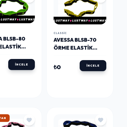
LUSTWAY
LUSTWAY
LUSTWAY
LUSTWAY
LUSTWAY
CLASSIC
A BLSB-80
AVESSA BLSB-70
ELASTIK
ÖRME ELASTIK
SIZ BANDI
EGZERSIZ BANDI
SARI
İNCELE
₺0
İNCELE
KARGO