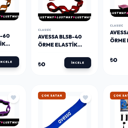
LUSTWAY
Y
LUSTWAY
LUSTWAY
LUSTWAY
LUSTWAY
CLASSIC
CLASSIC
AVESS
B-60
AVESSA BLSB-40
ÖRME 
IK
ÖRME ELASTIK
EGZER
ANDI
EGZERSIZ BANDI
PEMB
₺0
KIRMIZI
İNCELE
₺0
İNCELE
HIZLI KARGO
HIZLI 
Y
LUSTWAY