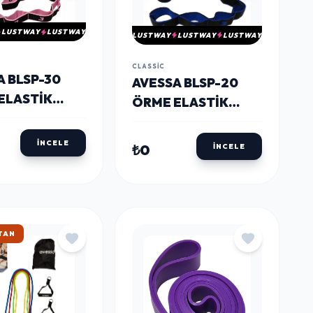
LUSTWAY
LUSTWAY
LUSTWAY
LUSTWAY
LUSTWAY
CLASSIC
A BLSP-30
AVESSA BLSP-20
ELASTIK
ÖRME ELASTIK
SIZ BANDI
EGZERSIZ BANDI
E
MAVI
İNCELE
₺0
İNCELE
KARGO