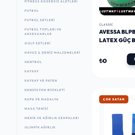
FITNESS EGZERSIZ ALETLERI
FUTBOL
LUSTWAY
LUSTWA
FUTBOL SETLERI
CLASSIC
FUTBOL TOPLARI VE
AVESSA BLP
AKSESUARLAR
LATEX GÜÇ 
GOLF SETLERI
YEŞIL 44MM
HAVUZ & DENIZ MALZEMELERI
₺0
HENTBOL
KAYKAY
KAYKAY VE PATEN
KONDISYON BISIKLETI
HIZLI KARGO
KUPA VE MADALYA
MASA TENISI
MEKIK VE AĞIRLIK SEHPALARI
OLIMPIK AĞIRLIK