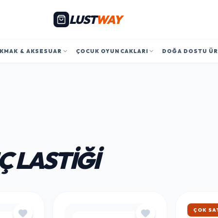
LUST
WAY
KMAK & AKSESUAR
ÇOCUK OYUNCAKLARI
DOĞA DOSTU Ü
Ç LASTIĞI
HIZLI 