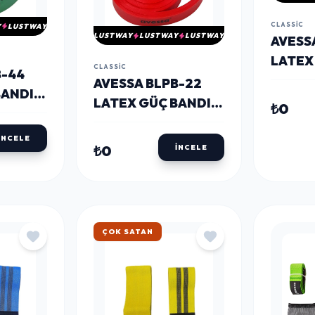
CLASSIC
Y
LUSTWAY
LUSTWAY
LUSTWAY
LUSTWAY
AVESS
LATEX
CLASSIC
B-44
SARI 
AVESSA BLPB-22
BANDI
LATEX GÜÇ BANDI
₺0
KIRMIZI 22MM
İNCELE
₺0
İNCELE
HIZLI KARGO