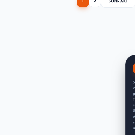
1
2
SONRAKI
S
v
g
T
s
ö
A
v
u