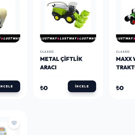
Y
LUSTWAY
LUSTWAY
LUSTWAY
LUSTWAY
LUSTWAY
CLASSIC
CLASSIC
METAL ÇIFTLIK
MAXX 
ARACI
TRAKT
ARACI
₺0
₺0
İNCELE
İNCELE