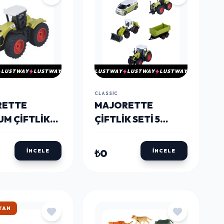
LUSTWAY
LUSTWAY
LUSTWAY
LUSTWAY
LUSTWAY
CLASSIC
RETTE
MAJORETTE
UM ÇIFTLIK
ÇIFTLIK SETI 5
ARI
PARÇA
₺0
İNCELE
İNCELE
TAN