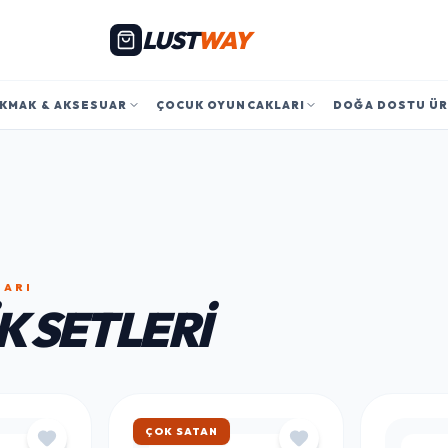
LUST
WAY
KMAK & AKSESUAR
ÇOCUK OYUNCAKLARI
DOĞA DOSTU Ü
LARI
K SETLERI
ÇOK SATAN