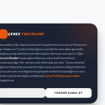
ÇEREZ
TERCIHLERI
ana daha iyi bir alışveriş deneyimi yaşatmamız için iznine ihtiyacımız
ar. Neden mi? Çünkü kullandığımız çerezlerle sana daha güvenilir,
elişmiş ve ilgi alanlarına yönelik özel bir deneyim sunuyoruz. Eğer
ümünü Reddet
seçeneğine tıklarsan sana özel hizmetimizi
unamayacağız. Her zaman web sitemizde yer alan “Çerez Ayarları”
ğesine tıklayarak çerezlerine ilişkin onay ayarlarını değiştirebilirsin.
yrıca çerezler aracılığıyla hangi kişisel verilerini topladığımızı ve bu
erileri nasıl kullandığımız hakkında
Çerez Politikasına buradan
laşabilirsin.
TÜMÜNÜ REDDET
TÜMÜNÜ KABUL ET