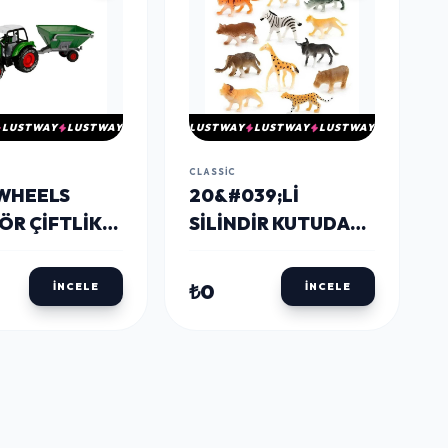
LUSTWAY
LUSTWAY
LUSTWAY
LUSTWAY
LUSTWAY
CLASSIC
WHEELS
20&#039;LI
ÖR ÇIFTLIK
SILINDIR KUTUDA
ÇIFTLIK
₺0
İNCELE
İNCELE