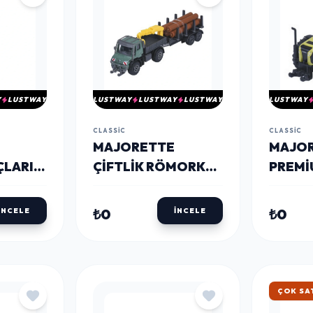
Y
LUSTWAY
LUSTWAY
LUSTWAY
LUSTWAY
LUSTWAY
CLASSIC
CLASSIC
MAJORETTE
MAJO
ÇLARI
ÇIFTLIK RÖMORKU
PREMI
A
SERISI
ARAÇL
₺0
₺0
İNCELE
İNCELE
ÇOK SA