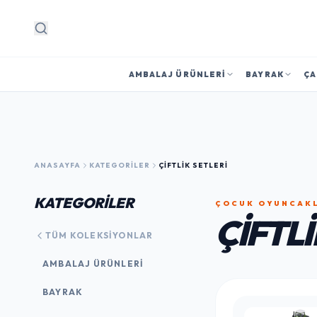
Arama
AMBALAJ ÜRÜNLERI
BAYRAK
ÇA
ANASAYFA
KATEGORILER
ÇIFTLIK SETLERI
KATEGORİLER
ÇOCUK OYUNCAK
ÇIFTLI
TÜM KOLEKSIYONLAR
AMBALAJ ÜRÜNLERI
BAYRAK