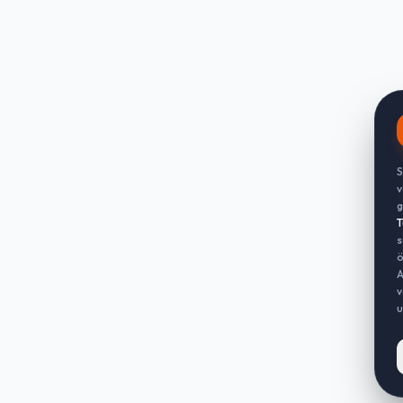
S
v
g
T
s
ö
A
v
u