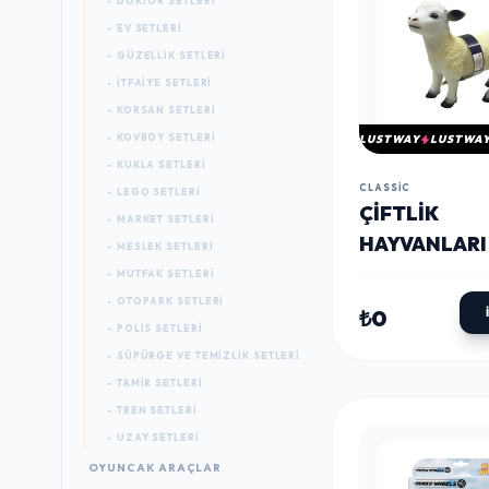
- DOKTOR SETLERI
- EV SETLERI
- GÜZELLIK SETLERI
- İTFAIYE SETLERI
- KORSAN SETLERI
- KOVBOY SETLERI
LUSTWAY
LUSTWA
- KUKLA SETLERI
CLASSIC
- LEGO SETLERI
ÇIFTLIK
- MARKET SETLERI
HAYVANLARI
- MESLEK SETLERI
- MUTFAK SETLERI
- OTOPARK SETLERI
₺0
- POLIS SETLERI
- SÜPÜRGE VE TEMIZLIK SETLERI
- TAMIR SETLERI
- TREN SETLERI
- UZAY SETLERI
OYUNCAK ARAÇLAR