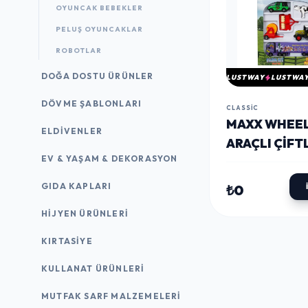
OYUNCAK BEBEKLER
PELUŞ OYUNCAKLAR
ROBOTLAR
DOĞA DOSTU ÜRÜNLER
LUSTWAY
LUSTWA
DÖVME ŞABLONLARI
CLASSIC
MAXX WHEE
ELDIVENLER
ARAÇLI ÇIFT
EV & YAŞAM & DEKORASYON
SETI
GIDA KAPLARI
₺0
HIJYEN ÜRÜNLERI
KIRTASİYE
KULLANAT ÜRÜNLERI
MUTFAK SARF MALZEMELERI