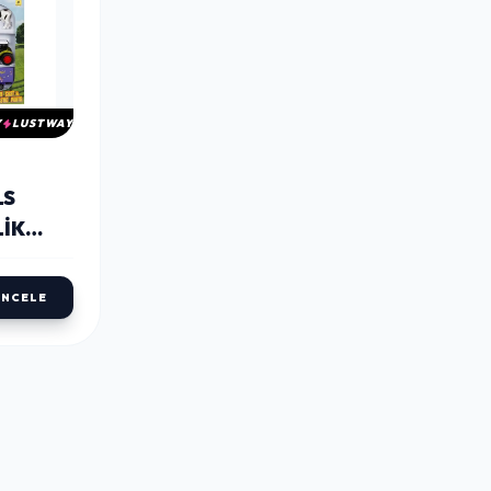
Y
LUSTWAY
LS
LIK
İNCELE