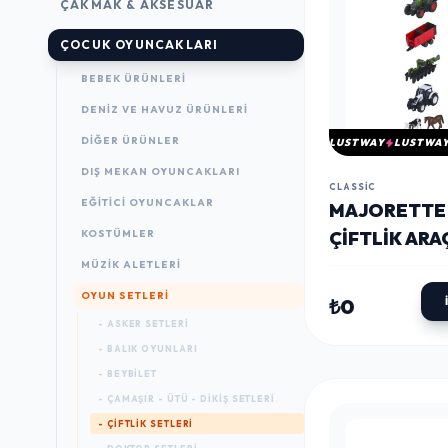
ÇAKMAK & AKSESUAR
ÇOCUK OYUNCAKLARI
BEBEK ÜRÜNLERI
DENIZ VE HAVUZ ÜRÜNLERI
DIĞER ÜRÜNLER
LUSTWAY
LUSTWA
DIŞ MEKAN OYUNCAKLARI
CLASSIC
EĞITICI OYUNCAKLAR
MAJORETTE
KOSTÜMLER
ÇIFTLIK ARA
SETI 5 PARÇ
MÜZIK ALETLERI
OYUN SETLERI
₺0
- ASKER SETLERI
- BALIK OYUNLARI
- BEYBILET
- ÇAMAŞIR - ÜTÜ - DIKIŞ SETLERI
- ÇIFTLIK SETLERI