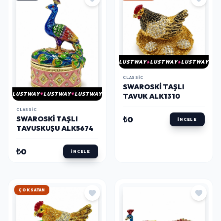
LUSTWAY
LUSTWAY
LUSTWAY
CLASSIC
SWAROSKI TAŞLI
LUSTWAY
LUSTWAY
LUSTWAY
TAVUK ALK1310
CLASSIC
SWAROSKI TAŞLI
₺0
İNCELE
TAVUSKUŞU ALK5674
₺0
İNCELE
ÇOK SATAN