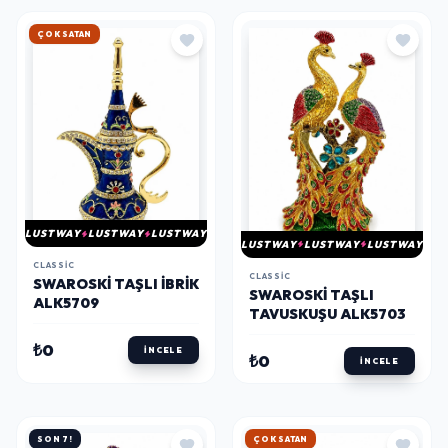
ÇOK SATAN
LUSTWAY
LUSTWAY
LUSTWAY
LUSTWAY
LUSTWAY
LUSTWAY
CLASSIC
CLASSIC
SWAROSKI TAŞLI İBRIK
SWAROSKI TAŞLI
ALK5709
TAVUSKUŞU ALK5703
₺0
İNCELE
₺0
İNCELE
SON 7!
ÇOK SATAN