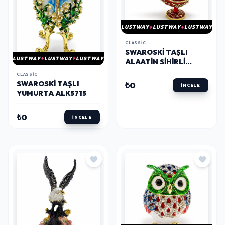
LUSTWAY
LUSTWAY
LUSTWAY
CLASSIC
SWAROSKI TAŞLI
LUSTWAY
LUSTWAY
LUSTWAY
ALAATIN SIHIRLI
LAMBASI ALK5710
CLASSIC
SWAROSKI TAŞLI
₺0
İNCELE
YUMURTA ALK5715
₺0
İNCELE