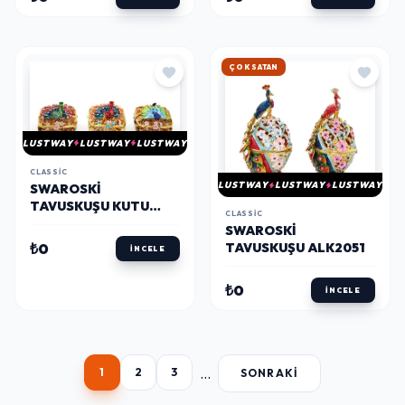
ÇOK SATAN
LUSTWAY
LUSTWAY
LUSTWAY
CLASSIC
LUSTWAY
LUSTWAY
LUSTWAY
SWAROSKI
TAVUSKUŞU KUTU
CLASSIC
ALK2052
SWAROSKI
₺0
TAVUSKUŞU ALK2051
İNCELE
₺0
İNCELE
...
1
2
3
SONRAKI