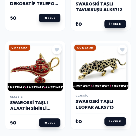
DEKORATIF TELEFON
SWAROSKI TAŞLI
ALK5714
TAVUSKUŞU ALK5712
₺0
İNCELE
₺0
İNCELE
ÇOK SATAN
ÇOK SATAN
LUSTWAY
LUSTWAY
LUSTWAY
LUSTWAY
LUSTWAY
LUSTWAY
CLASSIC
CLASSIC
SWAROSKI TAŞLI
SWAROSKI TAŞLI
LEOPAR ALK5713
ALAATIN SIHIRLI
LAMBASI ALK5711
₺0
₺0
İNCELE
İNCELE