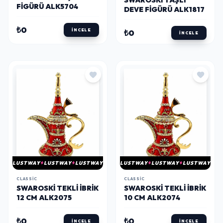
SWAROSKI TAŞLI
FIGÜRÜ ALK5704
DEVE FIGÜRÜ ALK1817
₺0
İNCELE
₺0
İNCELE
LUSTWAY
LUSTWAY
LUSTWAY
LUSTWAY
LUSTWAY
LUSTWAY
CLASSIC
CLASSIC
SWAROSKI TEKLI İBRIK
SWAROSKI TEKLI İBRIK
12 CM ALK2075
10 CM ALK2074
₺0
₺0
İNCELE
İNCELE