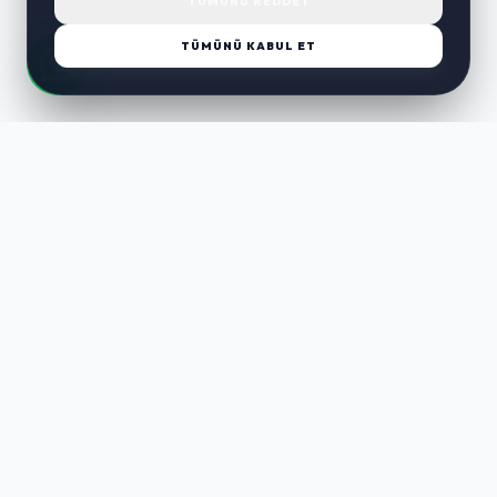
TÜMÜNÜ REDDET
TÜMÜNÜ KABUL ET
LUST
WAY
Kaliteli ürünler, özenli paketleme ve hızlı teslimat ile alışverişin en
keyifli hali. Size özel seçenekleri keşfedin.
HIZLI LINKLER