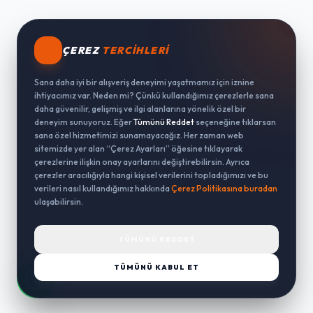
ÇEREZ
TERCIHLERI
Sana daha iyi bir alışveriş deneyimi yaşatmamız için iznine
ihtiyacımız var. Neden mi? Çünkü kullandığımız çerezlerle sana
daha güvenilir, gelişmiş ve ilgi alanlarına yönelik özel bir
deneyim sunuyoruz. Eğer
Tümünü Reddet
seçeneğine tıklarsan
sana özel hizmetimizi sunamayacağız. Her zaman web
sitemizde yer alan “Çerez Ayarları” öğesine tıklayarak
çerezlerine ilişkin onay ayarlarını değiştirebilirsin. Ayrıca
çerezler aracılığıyla hangi kişisel verilerini topladığımızı ve bu
verileri nasıl kullandığımız hakkında
Çerez Politikasına buradan
ulaşabilirsin.
TÜMÜNÜ REDDET
TÜMÜNÜ KABUL ET