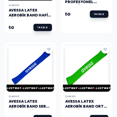
PROFESYONEL
CLASSIC
AEROBIC BAND ORTA
AVESSA LATEX
YEŞIL RENK LAB-2000
₺0
AEROBIK BAND HAFIF
İNCELE
DIRENÇ SARI LAB100
₺0
İNCELE
LUSTWAY
LUSTWAY
LUSTWAY
LUSTWAY
LUSTWAY
LUSTWAY
CLASSIC
CLASSIC
AVESSA LATEX
AVESSA LATEX
AEROBIK BAND SERT
AEROBIK BAND ORTA
DIRENÇ MAVI RENK
SERTLIK YEŞIL RENK
LAB30
LAB 200