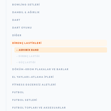
BOWLING SETLERI
DAMBIL & AĞIRLIK
DART
DART OYUNU
DIĞER
DIRENÇ LASTIKLERI
- AEROBIK BAND
- DIRENÇ LASTIĞI
- GÜÇ LASTIĞI
DÖKÜM-KROM PLAKALAR VE BARLAR
EL YAYLARI-ATLAMA IPLERI
FITNESS EGZERSIZ ALETLERI
FUTBOL
FUTBOL SETLERI
FUTBOL TOPLARI VE AKSESUARLAR