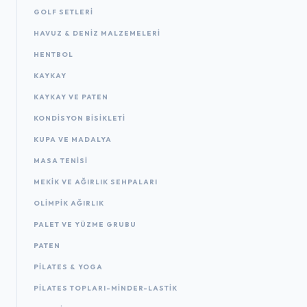
GOLF SETLERI
HAVUZ & DENIZ MALZEMELERI
HENTBOL
KAYKAY
KAYKAY VE PATEN
KONDISYON BISIKLETI
KUPA VE MADALYA
MASA TENISI
MEKIK VE AĞIRLIK SEHPALARI
OLIMPIK AĞIRLIK
PALET VE YÜZME GRUBU
PATEN
PILATES & YOGA
PILATES TOPLARI-MINDER-LASTIK