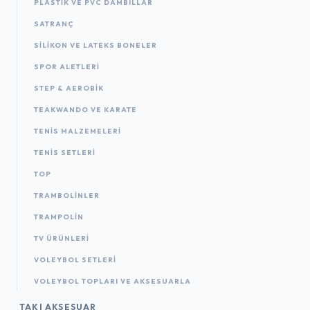
PLASTIK VE PVC DAMBILLAR
SATRANÇ
SILIKON VE LATEKS BONELER
SPOR ALETLERI
STEP & AEROBIK
TEAKWANDO VE KARATE
TENIS MALZEMELERI
TENIS SETLERI
TOP
TRAMBOLINLER
TRAMPOLIN
TV ÜRÜNLERI
VOLEYBOL SETLERI
VOLEYBOL TOPLARI VE AKSESUARLA
TAKI AKSESUAR