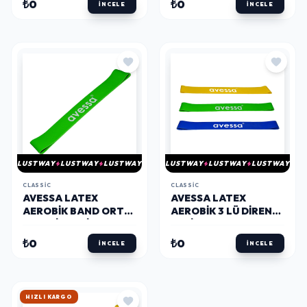
₺0
₺0
İNCELE
İNCELE
LUSTWAY
LUSTWAY
LUSTWAY
LUSTWAY
LUSTWAY
LUSTWAY
CLASSIC
CLASSIC
AVESSA LATEX
AVESSA LATEX
AEROBIK BAND ORTA
AEROBIK 3 LÜ DIRENÇ
SERTLIK YEŞIL RENK
SETI LAB10-20-30
LAB 20
₺0
₺0
İNCELE
İNCELE
HIZLI KARGO