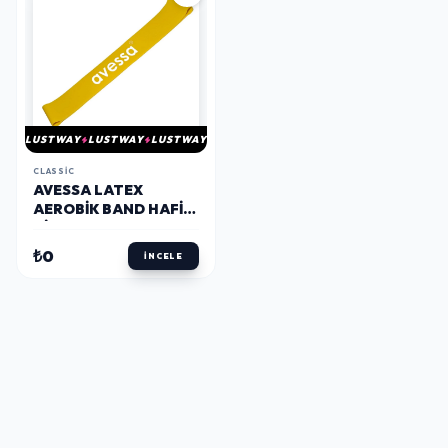
LUSTWAY
LUSTWAY
LUSTWAY
CLASSIC
AVESSA LATEX
AEROBIK BAND HAFIF
DIRENÇ SARI LAB10
₺0
İNCELE