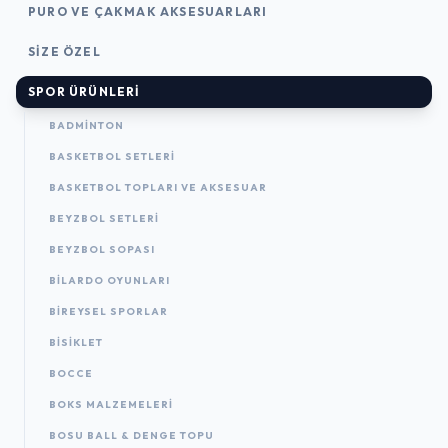
PURO VE ÇAKMAK AKSESUARLARI
SIZE ÖZEL
SPOR ÜRÜNLERI
BADMINTON
BASKETBOL SETLERI
BASKETBOL TOPLARI VE AKSESUAR
BEYZBOL SETLERI
BEYZBOL SOPASI
BILARDO OYUNLARI
BIREYSEL SPORLAR
BISIKLET
BOCCE
BOKS MALZEMELERI
BOSU BALL & DENGE TOPU