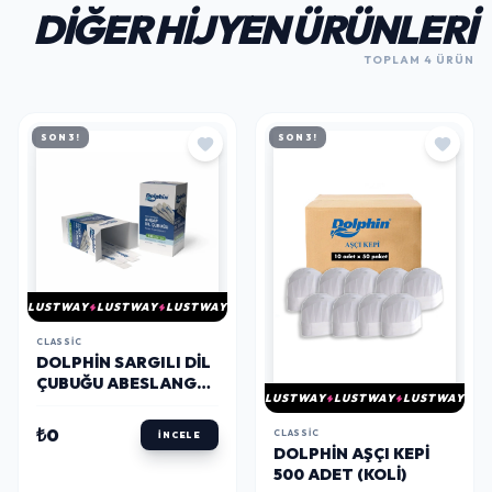
DIĞER HIJYEN ÜRÜNLERI
TOPLAM 4 ÜRÜN
SON 3!
SON 3!
LUSTWAY
LUSTWAY
LUSTWAY
CLASSIC
DOLPHIN SARGILI DIL
ÇUBUĞU ABESLANG
LUSTWAY
LUSTWAY
LUSTWAY
100 ADET
₺0
CLASSIC
İNCELE
DOLPHIN AŞÇI KEPI
500 ADET (KOLI)