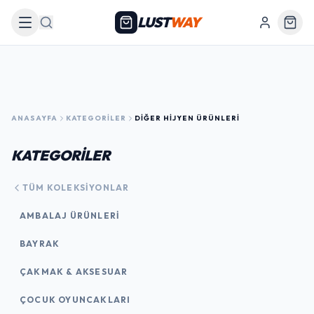
LUST
WAY
Arama
ANASAYFA
KATEGORILER
DIĞER HIJYEN ÜRÜNLERI
KATEGORİLER
TÜM KOLEKSIYONLAR
AMBALAJ ÜRÜNLERI
BAYRAK
ÇAKMAK & AKSESUAR
ÇOCUK OYUNCAKLARI