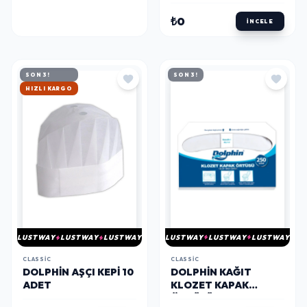
₺0
İNCELE
SON 3!
SON 3!
HIZLI KARGO
LUSTWAY
LUSTWAY
LUSTWAY
LUSTWAY
LUSTWAY
LUSTWAY
CLASSIC
CLASSIC
DOLPHIN KAĞIT
DOLPHIN AŞÇI KEPI 10
KLOZET KAPAK
ADET
ÖRTÜSÜ 250 ADET