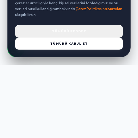
çerezler aracılığıyla hangi kişisel verilerini topladığımızı ve bu
verileri nasıl kullandığımız hakkında
Çerez Politikasına buradan
ulaşabilirsin.
TÜMÜNÜ REDDET
TÜMÜNÜ KABUL ET
LUST
WAY
Kaliteli ürünler, özenli paketleme ve hızlı teslimat ile alışverişin en
keyifli hali. Size özel seçenekleri keşfedin.