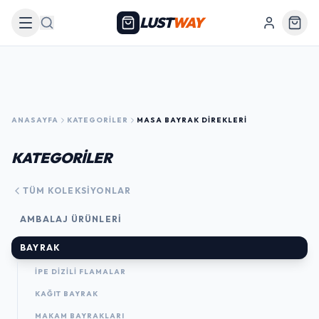
LUST
WAY
Arama
ANASAYFA
KATEGORILER
MASA BAYRAK DIREKLERI
KATEGORİLER
TÜM KOLEKSIYONLAR
AMBALAJ ÜRÜNLERI
BAYRAK
İPE DİZİLİ FLAMALAR
KAĞIT BAYRAK
MAKAM BAYRAKLARI