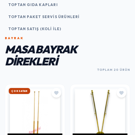
TOPTAN GIDA KAPLARI
TOPTAN PAKET SERVIS ÜRÜNLERI
TOPTAN SATIŞ (KOLI İLE)
BAYRAK
MASA BAYRAK
DIREKLERI
TOPLAM 20 ÜRÜN
ÇOK SATAN