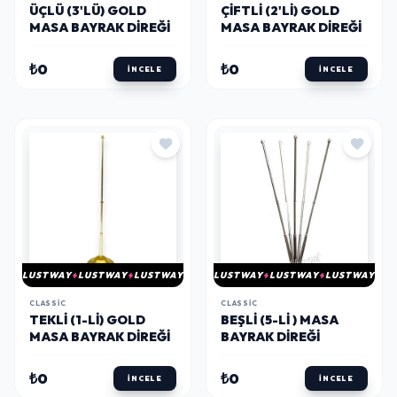
ÜÇLÜ (3'LÜ) GOLD
ÇIFTLI (2'LI) GOLD
MASA BAYRAK DIREĞI
MASA BAYRAK DIREĞI
₺0
₺0
İNCELE
İNCELE
LUSTWAY
LUSTWAY
LUSTWAY
LUSTWAY
LUSTWAY
LUSTWAY
CLASSIC
CLASSIC
TEKLI (1-LI) GOLD
BEŞLI (5-LI ) MASA
MASA BAYRAK DIREĞI
BAYRAK DIREĞI
₺0
₺0
İNCELE
İNCELE