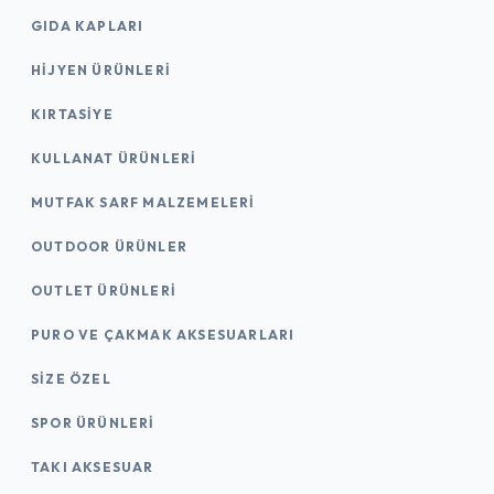
GIDA KAPLARI
HIJYEN ÜRÜNLERI
KIRTASİYE
KULLANAT ÜRÜNLERI
MUTFAK SARF MALZEMELERI
OUTDOOR ÜRÜNLER
OUTLET ÜRÜNLERI
PURO VE ÇAKMAK AKSESUARLARI
SIZE ÖZEL
SPOR ÜRÜNLERI
TAKI AKSESUAR