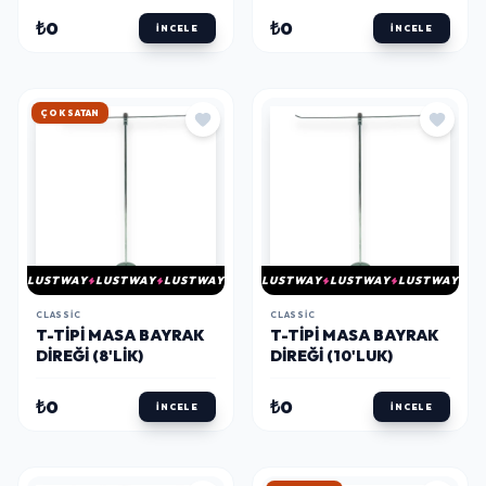
₺0
₺0
İNCELE
İNCELE
ÇOK SATAN
LUSTWAY
LUSTWAY
LUSTWAY
LUSTWAY
LUSTWAY
LUSTWAY
CLASSIC
CLASSIC
T-TIPI MASA BAYRAK
T-TIPI MASA BAYRAK
DIREĞI (8'LIK)
DIREĞI (10'LUK)
₺0
₺0
İNCELE
İNCELE