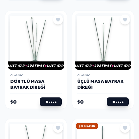
LUSTWAY
LUSTWAY
LUSTWAY
LUSTWAY
LUSTWAY
LUSTWAY
CLASSIC
CLASSIC
DÖRTLÜ MASA
ÜÇLÜ MASA BAYRAK
BAYRAK DIREĞI
DIREĞI
₺0
₺0
İNCELE
İNCELE
ÇOK SATAN