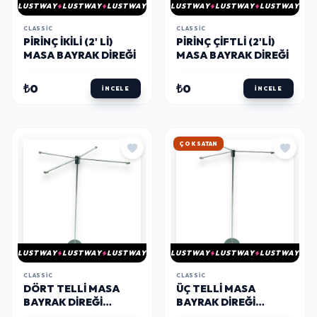
LUSTWAY
LUSTWAY
LUSTWAY
LUSTWAY
LUSTWAY
LUSTWAY
CLASSIC
CLASSIC
PIRINÇ İKILI (2' LI)
PIRINÇ ÇIFTLI (2'LI)
MASA BAYRAK DIREĞI
MASA BAYRAK DIREĞI
₺0
₺0
İNCELE
İNCELE
ÇOK SATAN
LUSTWAY
LUSTWAY
LUSTWAY
LUSTWAY
LUSTWAY
LUSTWAY
CLASSIC
CLASSIC
DÖRT TELLI MASA
ÜÇ TELLI MASA
BAYRAK DIREĞI
BAYRAK DIREĞI
(10'LUK)
(10'LUK)