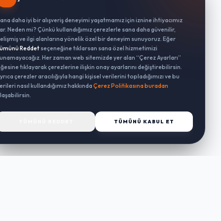
ana daha iyi bir alışveriş deneyimi yaşatmamız için iznine ihtiyacımız
ar. Neden mi? Çünkü kullandığımız çerezlerle sana daha güvenilir,
elişmiş ve ilgi alanlarına yönelik özel bir deneyim sunuyoruz. Eğer
ümünü Reddet
seçeneğine tıklarsan sana özel hizmetimizi
unamayacağız. Her zaman web sitemizde yer alan “Çerez Ayarları”
ğesine tıklayarak çerezlerine ilişkin onay ayarlarını değiştirebilirsin.
yrıca çerezler aracılığıyla hangi kişisel verilerini topladığımızı ve bu
erileri nasıl kullandığımız hakkında
Çerez Politikasına buradan
laşabilirsin.
TÜMÜNÜ REDDET
TÜMÜNÜ KABUL ET