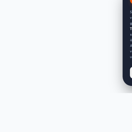
S
v
g
T
s
ö
A
v
u