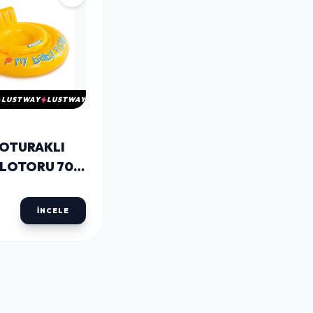
LUSTWAY
LUSTWAY
 OTURAKLI
FLOTORU 70
585
İNCELE