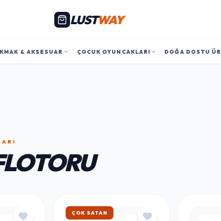
LUST
WAY
KMAK & AKSESUAR
ÇOCUK OYUNCAKLARI
DOĞA DOSTU Ü
LARI
FLOTORU
ÇOK SATAN