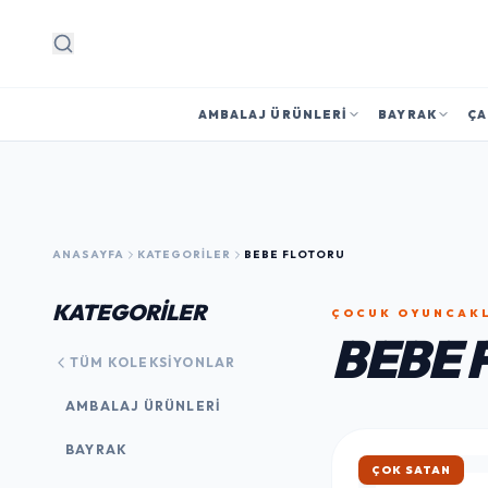
Arama
AMBALAJ ÜRÜNLERI
BAYRAK
ÇA
ANASAYFA
KATEGORILER
BEBE FLOTORU
KATEGORİLER
ÇOCUK OYUNCAK
BEBE 
TÜM KOLEKSIYONLAR
AMBALAJ ÜRÜNLERI
BAYRAK
ÇOK SATAN