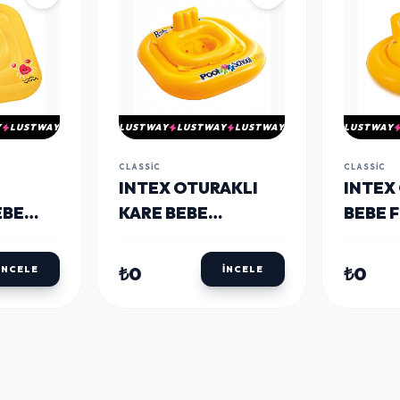
Y
LUSTWAY
LUSTWAY
LUSTWAY
LUSTWAY
LUSTWAY
CLASSIC
CLASSIC
INTEX OTURAKLI
INTEX
EBE
KARE BEBE
BEBE 
 CM
FLOTORU 79 CM
CM 56
56587
₺0
₺0
İNCELE
İNCELE