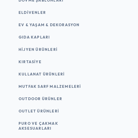
DÖVME ŞABLONLARI
ELDIVENLER
EV & YAŞAM & DEKORASYON
GIDA KAPLARI
HIJYEN ÜRÜNLERI
KIRTASİYE
KULLANAT ÜRÜNLERI
MUTFAK SARF MALZEMELERI
OUTDOOR ÜRÜNLER
OUTLET ÜRÜNLERI
PURO VE ÇAKMAK
AKSESUARLARI