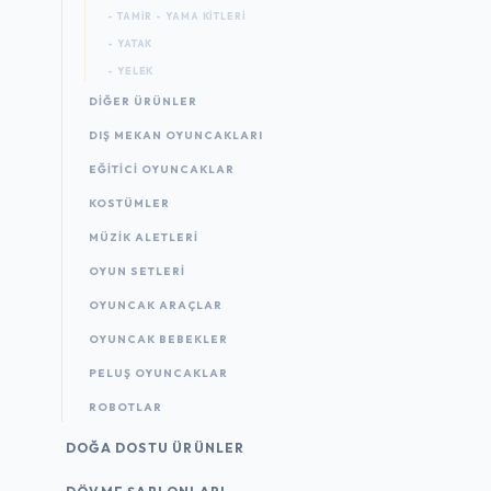
- TAMIR - YAMA KITLERI
- YATAK
- YELEK
DIĞER ÜRÜNLER
DIŞ MEKAN OYUNCAKLARI
EĞITICI OYUNCAKLAR
KOSTÜMLER
MÜZIK ALETLERI
OYUN SETLERI
OYUNCAK ARAÇLAR
OYUNCAK BEBEKLER
PELUŞ OYUNCAKLAR
ROBOTLAR
DOĞA DOSTU ÜRÜNLER