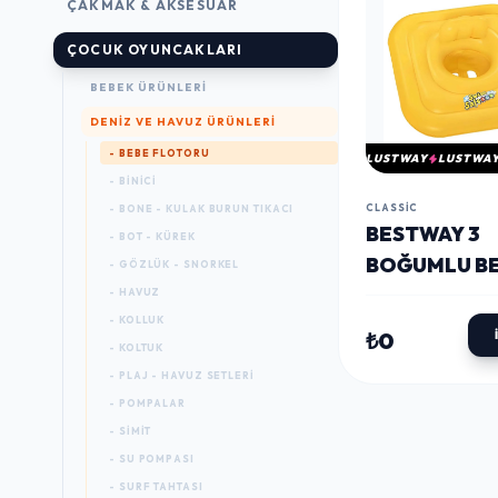
ÇAKMAK & AKSESUAR
ÇOCUK OYUNCAKLARI
BEBEK ÜRÜNLERI
DENIZ VE HAVUZ ÜRÜNLERI
- BEBE FLOTORU
LUSTWAY
LUSTWA
- BINICI
CLASSIC
- BONE - KULAK BURUN TIKACI
BESTWAY 3
- BOT - KÜREK
BOĞUMLU B
- GÖZLÜK - SNORKEL
FLOTORU 76
- HAVUZ
- KOLLUK
32050
₺0
- KOLTUK
- PLAJ - HAVUZ SETLERI
- POMPALAR
- SIMIT
- SU POMPASI
- SURF TAHTASI