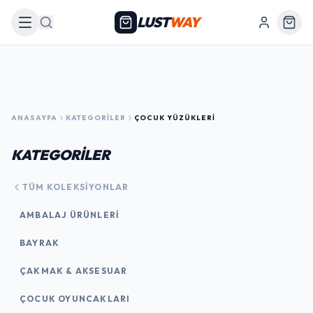
LUST
WAY
Arama
ANASAYFA
KATEGORILER
ÇOCUK YÜZÜKLERI
KATEGORİLER
TÜM KOLEKSIYONLAR
AMBALAJ ÜRÜNLERI
BAYRAK
ÇAKMAK & AKSESUAR
ÇOCUK OYUNCAKLARI