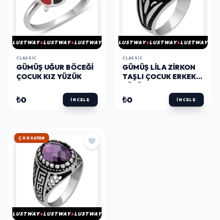
LUSTWAY
LUSTWAY
LUSTWAY
LUSTWAY
LUSTWAY
LUSTWAY
CLASSIC
CLASSIC
GÜMÜŞ UĞUR BÖCEĞI
GÜMÜŞ LILA ZIRKON
ÇOCUK KIZ YÜZÜK
TAŞLI ÇOCUK ERKEK
YÜZÜK
₺0
₺0
İNCELE
İNCELE
ÇOK SATAN
LUSTWAY
LUSTWAY
LUSTWAY