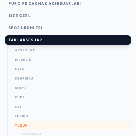
PURO VE ÇAKMAK AKSESUARLARI
SIZE ÖZEL
SPOR ÜRÜNLERI
TAKI AKSESUAR
AKSESUAR
BILEKLIK
EŞYA
KEHRIBAR
KOLYE
KÜPE
SET
TESBIH
YÜZÜK
- ALYANSLAR