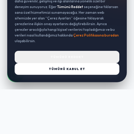
daha güvenilir, gelişmiş ve ilgi alanlarına yönelik özel bir
deneyim sunuyoruz. Eğer
Tümünü Reddet
seçeneğine tıklarsan
sana özel hizmetimizi sunamayacağız. Her zaman web
sitemizde yer alan “Çerez Ayarları” öğesine tıklayarak
çerezlerine ilişkin onay ayarlarını değiştirebilirsin. Ayrıca
çerezler aracılığıyla hangi kişisel verilerini topladığımızı ve bu
verileri nasıl kullandığımız hakkında
Çerez Politikasına buradan
ulaşabilirsin.
TÜMÜNÜ REDDET
TÜMÜNÜ KABUL ET