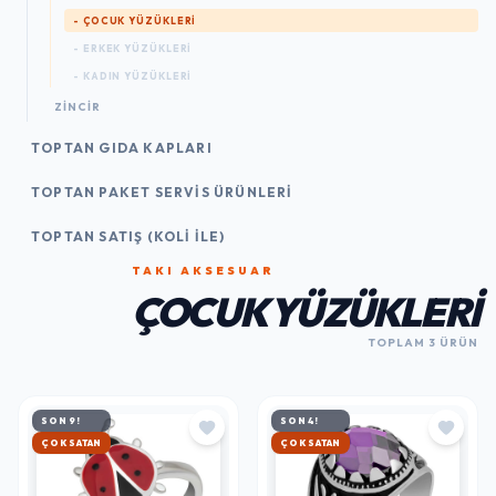
- ÇOCUK YÜZÜKLERI
- ERKEK YÜZÜKLERI
- KADIN YÜZÜKLERI
ZINCIR
TOPTAN GIDA KAPLARI
TOPTAN PAKET SERVIS ÜRÜNLERI
TOPTAN SATIŞ (KOLI İLE)
TAKI AKSESUAR
ÇOCUK YÜZÜKLERI
TOPLAM 3 ÜRÜN
SON 9!
SON 4!
ÇOK SATAN
ÇOK SATAN