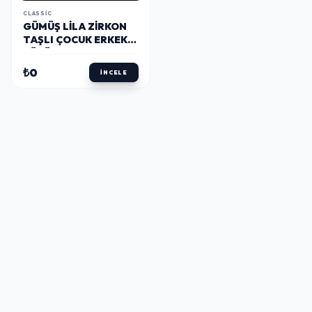
CLASSIC
GÜMÜŞ LILA ZIRKON
TAŞLI ÇOCUK ERKEK
YÜZÜK
₺0
İNCELE