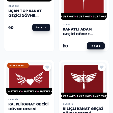
CLASSIC
UÇAN TOP KANAT
GEÇICI DÖVME
LUSTWAY
LUSTWAY
LUSTWAY
ŞABLONU
CLASSIC
₺0
İNCELE
KANATLI ADAM
GEÇICI DÖVME
ŞABLONU
₺0
İNCELE
HIZLI KARGO
LUSTWAY
LUSTWAY
LUSTWAY
LUSTWAY
LUSTWAY
LUSTWAY
CLASSIC
KALPLI KANAT GEÇICI
CLASSIC
KILIÇLI KANAT GEÇICI
DÖVME DESENI