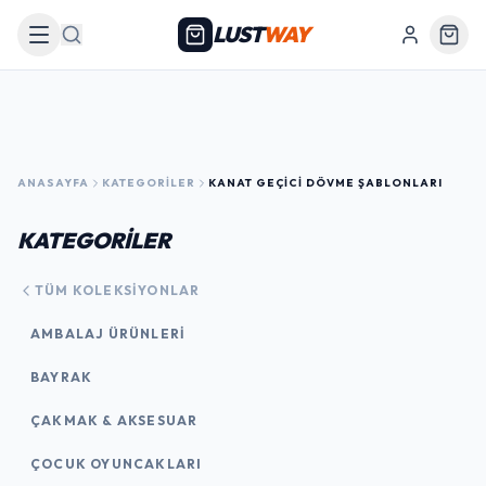
LUST
WAY
Arama
ANASAYFA
KATEGORILER
KANAT GEÇICI DÖVME ŞABLONLARI
KATEGORİLER
TÜM KOLEKSIYONLAR
AMBALAJ ÜRÜNLERI
BAYRAK
ÇAKMAK & AKSESUAR
ÇOCUK OYUNCAKLARI