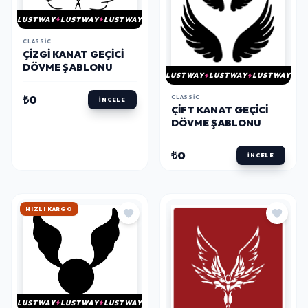
LUSTWAY
LUSTWAY
LUSTWAY
CLASSIC
ÇIZGI KANAT GEÇICI
DÖVME ŞABLONU
LUSTWAY
LUSTWAY
LUSTWAY
₺0
CLASSIC
İNCELE
ÇIFT KANAT GEÇICI
DÖVME ŞABLONU
₺0
İNCELE
HIZLI KARGO
LUSTWAY
LUSTWAY
LUSTWAY