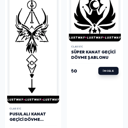
LUSTWAY
LUSTWAY
LUSTWAY
CLASSIC
SÜPER KANAT GEÇICI
DÖVME ŞABLONU
₺0
İNCELE
LUSTWAY
LUSTWAY
LUSTWAY
CLASSIC
PUSULALI KANAT
GEÇICI DÖVME
ŞABLONU