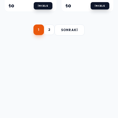
ŞABLONLARI KINA
KINA KALIPLARI
₺0
₺0
İNCELE
İNCELE
KALIPLARI
1
2
SONRAKI