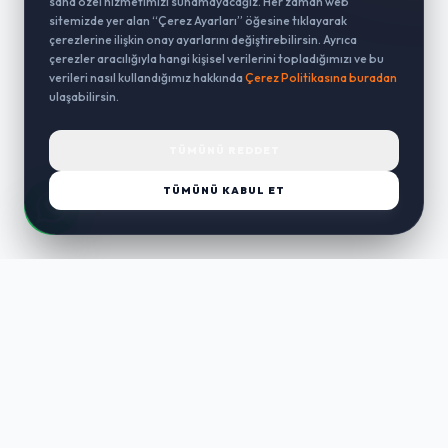
sana özel hizmetimizi sunamayacağız. Her zaman web
sitemizde yer alan “Çerez Ayarları” öğesine tıklayarak
çerezlerine ilişkin onay ayarlarını değiştirebilirsin. Ayrıca
çerezler aracılığıyla hangi kişisel verilerini topladığımızı ve bu
verileri nasıl kullandığımız hakkında
Çerez Politikasına buradan
ulaşabilirsin.
TÜMÜNÜ REDDET
TÜMÜNÜ KABUL ET
LUST
WAY