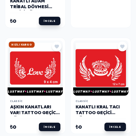
KANATLI ADAM
TRIBAL DÖVMESI
GEÇICI DÖVME
ŞABLONU
₺0
İNCELE
HIZLI KARGO
LUSTWAY
LUSTWAY
LUSTWAY
LUSTWAY
LUSTWAY
LUSTWAY
CLASSIC
CLASSIC
AŞKIN KANATLARI
KANATLI KRAL TACI
VAR! TATTOO GEÇICI
TATTOO GEÇICI
DÖVME ŞABLONLARI
DÖVME ŞABLONLARI
KINA KALIPLARI
KINA KALIPLARI
₺0
₺0
İNCELE
İNCELE