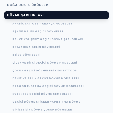
DOĞA DOSTU ÜRÜNLER
DÖVME ŞABLONLARI
ARABIC TATTOSS - ARAPÇA MODELLER
AŞK VE MELEK GEÇICI DÖVMELER
BEL VE KOL ŞERIT GEÇICI DÖVME ŞABLONLARI
BEYAZ KINA GELIN DÖVMELERI
BRIDE DÖVMELERI
ÇIÇEK VE BITKI GEÇICI DÖVME MODELLERI
ÇOCUK GEÇICI DÖVMELERI KIDS TATTOOS
DENIZ VE BALIK GEÇICI DÖVME MODELLERI
DRAGON EJDERHA GEÇICI DÖVME MODELLERI
EVRENSEL GEÇICI DÖVME SEMBOLLERI
GEÇICI DÖVME STICKER YAPIŞTIRMA DÖVME
GIYILEBILIR DÖVME ÇORAP DÖVMELER