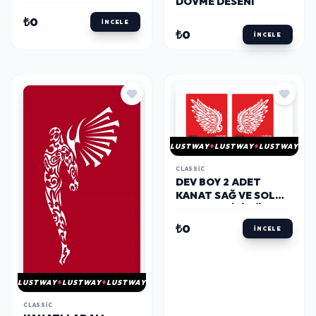
DÖVME DESENI
₺0
İNCELE
₺0
İNCELE
LUSTWAY
LUSTWAY
LUSTWAY
CLASSIC
DEV BOY 2 ADET
KANAT SAĞ VE SOL
OMUZ GEÇICI DÖVME
ŞABLONU
₺0
İNCELE
LUSTWAY
LUSTWAY
LUSTWAY
CLASSIC