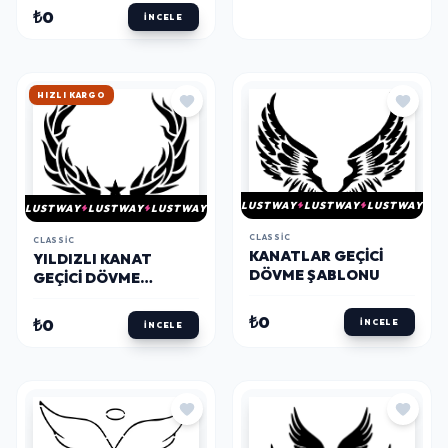
₺0
İNCELE
HIZLI KARGO
LUSTWAY
LUSTWAY
LUSTWAY
LUSTWAY
LUSTWAY
LUSTWAY
CLASSIC
CLASSIC
KANATLAR GEÇICI
YILDIZLI KANAT
DÖVME ŞABLONU
GEÇICI DÖVME
ŞABLONU
₺0
₺0
İNCELE
İNCELE