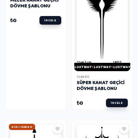
MELEK KANAT GEÇICI
DÖVME ŞABLONU
₺0
İNCELE
LUSTWAY
LUSTWAY
LUSTWAY
CLASSIC
SÜPER KANAT GEÇICI
DÖVME ŞABLONU
₺0
İNCELE
HIZLI KARGO