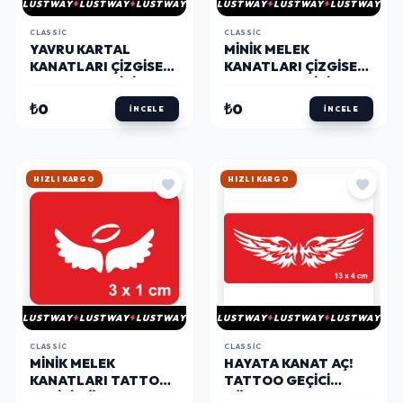
LUSTWAY
LUSTWAY
LUSTWAY
LUSTWAY
LUSTWAY
LUSTWAY
CLASSIC
CLASSIC
YAVRU KARTAL
MINIK MELEK
KANATLARI ÇIZGISEL
KANATLARI ÇIZGISEL
TATTOO GEÇICI
TATTOO GEÇICI
DÖVME ŞABLONLARI
DÖVME ŞABLONLARI
₺0
₺0
İNCELE
İNCELE
KINA KALIPLARI
KINA KALIPLARI
HIZLI KARGO
HIZLI KARGO
LUSTWAY
LUSTWAY
LUSTWAY
LUSTWAY
LUSTWAY
LUSTWAY
CLASSIC
CLASSIC
MINIK MELEK
HAYATA KANAT AÇ!
KANATLARI TATTOO
TATTOO GEÇICI
GEÇICI DÖVME
DÖVME ŞABLONLARI