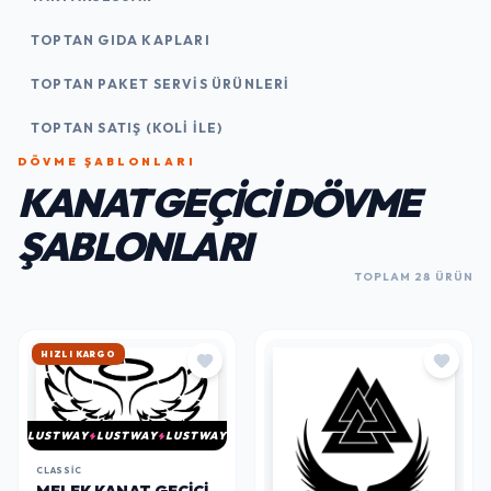
TOPTAN GIDA KAPLARI
TOPTAN PAKET SERVIS ÜRÜNLERI
TOPTAN SATIŞ (KOLI İLE)
DÖVME ŞABLONLARI
KANAT GEÇICI DÖVME
ŞABLONLARI
TOPLAM 28 ÜRÜN
HIZLI KARGO
LUSTWAY
LUSTWAY
LUSTWAY
CLASSIC