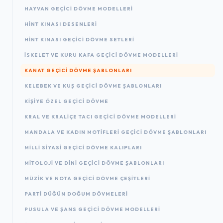
HAYVAN GEÇICI DÖVME MODELLERI
HINT KINASI DESENLERI
HINT KINASI GEÇICI DÖVME SETLERI
İSKELET VE KURU KAFA GEÇICI DÖVME MODELLERI
KANAT GEÇICI DÖVME ŞABLONLARI
KELEBEK VE KUŞ GEÇICI DÖVME ŞABLONLARI
KIŞIYE ÖZEL GEÇICI DÖVME
KRAL VE KRALIÇE TACI GEÇICI DÖVME MODELLERI
MANDALA VE KADIN MOTIFLERI GEÇICI DÖVME ŞABLONLARI
MILLI SIYASI GEÇICI DÖVME KALIPLARI
MITOLOJI VE DINI GEÇICI DÖVME ŞABLONLARI
MÜZIK VE NOTA GEÇICI DÖVME ÇEŞITLERI
PARTI DÜĞÜN DOĞUM DÖVMELERI
PUSULA VE ŞANS GEÇICI DÖVME MODELLERI