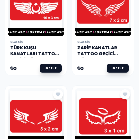
LUSTWAY
LUSTWAY
LUSTWAY
LUSTWAY
LUSTWAY
LUSTWAY
CLASSIC
CLASSIC
TÜRK KUŞU
ZARIF KANATLAR
KANATLARI TATTOO
TATTOO GEÇICI
GEÇICI DÖVME
DÖVME ŞABLONLARI
ŞABLONLARI KINA
KINA KALIPLARI
₺0
₺0
İNCELE
İNCELE
KALIPLARI