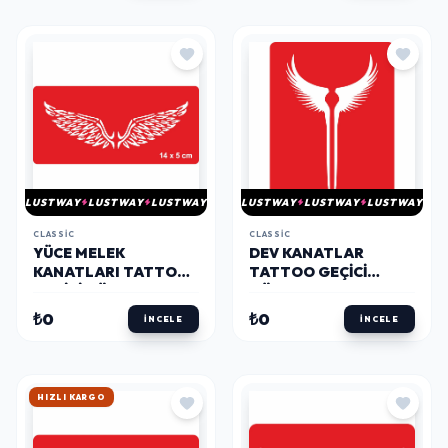
LUSTWAY
LUSTWAY
LUSTWAY
LUSTWAY
LUSTWAY
LUSTWAY
CLASSIC
CLASSIC
YÜCE MELEK
DEV KANATLAR
KANATLARI TATTOO
TATTOO GEÇICI
GEÇICI DÖVME
DÖVME ŞABLONLARI
ŞABLONLARI KINA
KINA KALIPLARI
₺0
₺0
İNCELE
İNCELE
KALIPLARI
HIZLI KARGO