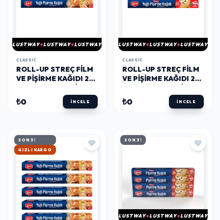
LUSTWAY
LUSTWAY
LUSTWAY
LUSTWAY
LUSTWAY
LUSTWAY
CLASSIC
CLASSIC
ROLL-UP STREÇ FILM
ROLL-UP STREÇ FILM
VE PIŞIRME KAĞIDI 2
VE PIŞIRME KAĞIDI 2
PARÇA EKONOMIK
PARÇA EKONOMIK
MUTFAK SETI 2
MUTFAK SETI 1
₺0
₺0
İNCELE
İNCELE
SON 3!
SON 3!
HIZLI KARGO
LUSTWAY
LUSTWAY
LUSTWAY