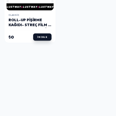
LUSTWAY
LUSTWAY
LUSTWAY
CLASSIC
ROLL-UP PIŞIRME
KAĞIDI- STREÇ FILM -
BUZDOLABI POŞETI
EKONOMIK MUTFAK
₺0
İNCELE
SETI -2