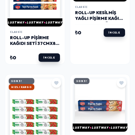
CLASSIC
ROLL-UP KESILMIŞ
YAĞLI PIŞIRME KAĞIDI
LUSTWAY
LUSTWAY
LUSTWAY
16 YAPRAK 4LÜ KUTU
SET
₺0
CLASSIC
İNCELE
ROLL-UP PIŞIRME
KAĞIDI SETI 37CMX8M
6 ADET
₺0
İNCELE
SON 3!
SON 3!
HIZLI KARGO
LUSTWAY
LUSTWAY
LUSTWAY