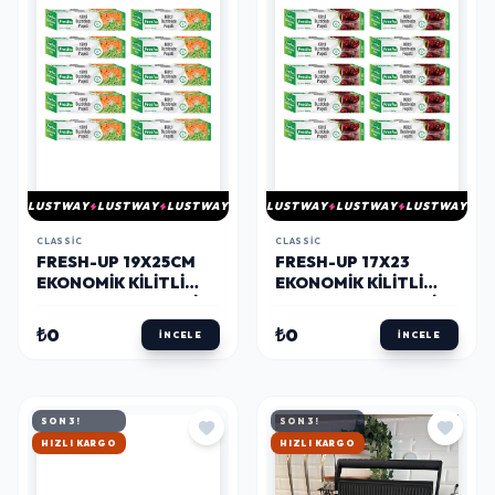
LUSTWAY
LUSTWAY
LUSTWAY
LUSTWAY
LUSTWAY
LUSTWAY
CLASSIC
CLASSIC
FRESH-UP 19X25CM
FRESH-UP 17X23
EKONOMIK KILITLI
EKONOMIK KILITLI
BUZDOLABI POŞETI
BUZDOLABI POŞETI
100 ADET
120 ADET
₺0
₺0
İNCELE
İNCELE
SON 3!
SON 3!
HIZLI KARGO
HIZLI KARGO