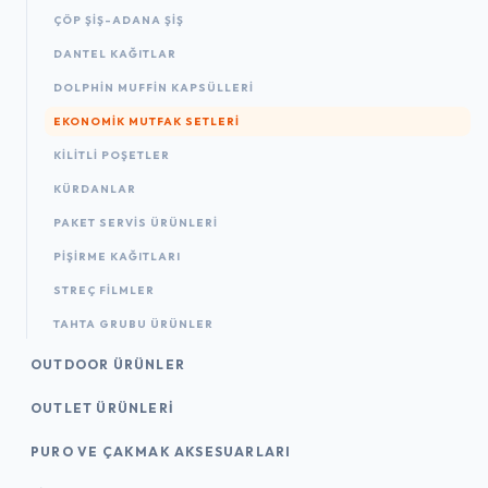
ÇÖP ŞIŞ-ADANA ŞIŞ
DANTEL KAĞITLAR
DOLPHIN MUFFIN KAPSÜLLERI
EKONOMIK MUTFAK SETLERI
KILITLI POŞETLER
KÜRDANLAR
PAKET SERVIS ÜRÜNLERI
PIŞIRME KAĞITLARI
STREÇ FILMLER
TAHTA GRUBU ÜRÜNLER
OUTDOOR ÜRÜNLER
OUTLET ÜRÜNLERI
PURO VE ÇAKMAK AKSESUARLARI