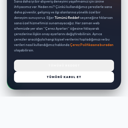
Sana daha iyi bir alışveriş deneyimi yaşatmamız için iznine
ihtiyacımız var. Neden mi? Çünkü kullandığımız çerezlerle sana
daha güvenilir, gelişmiş ve ilgi alanlarına yönelik özel bir
deneyim sunuyoruz. Eğer
Tümünü Reddet
seçeneğine tıklarsan
sana özel hizmetimizi sunamayacağız. Her zaman web
sitemizde yer alan “Çerez Ayarları” öğesine tıklayarak
çerezlerine ilişkin onay ayarlarını değiştirebilirsin. Ayrıca
çerezler aracılığıyla hangi kişisel verilerini topladığımızı ve bu
verileri nasıl kullandığımız hakkında
Çerez Politikasına buradan
ulaşabilirsin.
TÜMÜNÜ REDDET
TÜMÜNÜ KABUL ET