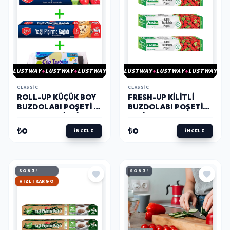
LUSTWAY
LUSTWAY
LUSTWAY
LUSTWAY
LUSTWAY
LUSTWAY
CLASSIC
CLASSIC
ROLL-UP KÜÇÜK BOY
FRESH-UP KILITLI
BUZDOLABI POŞETI -
BUZDOLABI POŞETI
STREÇ - KESILMIŞ
SETI 23X31CM 32
PIŞIRME KAĞIDI - ÇÖP
ADET
₺0
₺0
İNCELE
İNCELE
TORBASI SETI
SON 3!
SON 3!
HIZLI KARGO