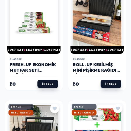
LUSTWAY
LUSTWAY
LUSTWAY
LUSTWAY
LUSTWAY
LUSTWAY
CLASSIC
CLASSIC
FRESH-UP EKONOMIK
ROLL-UP KESILMIŞ
MUTFAK SETI
MINI PIŞIRME KAĞIDI
ALÜMINYUM FOLYO +
AIRFRYER - TOST
BUZDOLABI POŞETI
MAKINESI - MINI FIRIN
₺0
₺0
İNCELE
İNCELE
SETI
UYUMLU 12 YAPRAK X
6 KUTU
SON 3!
SON 3!
HIZLI KARGO
HIZLI KARGO