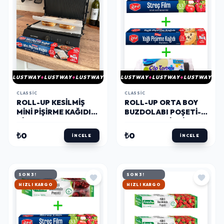
LUSTWAY
LUSTWAY
LUSTWAY
LUSTWAY
LUSTWAY
LUSTWAY
CLASSIC
CLASSIC
ROLL-UP KESILMIŞ
ROLL-UP ORTA BOY
MINI PIŞIRME KAĞIDI
BUZDOLABI POŞETI-
AIRFRYER - TOST
STREÇ - KESILMIŞ
MAKINESI - MINI FIRIN
PIŞIRME KAĞIDI - ÇÖP
₺0
₺0
İNCELE
İNCELE
UYUMLU 12 YAPRAK X
TORBASI SETI
4 KUTU
SON 3!
SON 3!
HIZLI KARGO
HIZLI KARGO