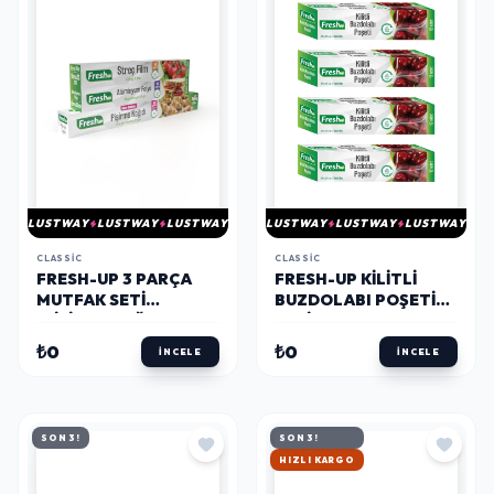
LUSTWAY
LUSTWAY
LUSTWAY
LUSTWAY
LUSTWAY
LUSTWAY
CLASSIC
CLASSIC
FRESH-UP 3 PARÇA
FRESH-UP KILITLI
MUTFAK SETI
BUZDOLABI POŞETI
(PIŞIRME KAĞIDI + A.
SETI 17X23CM 48
FOLYO + STREÇ)
ADET
₺0
₺0
İNCELE
İNCELE
SON 3!
SON 3!
HIZLI KARGO