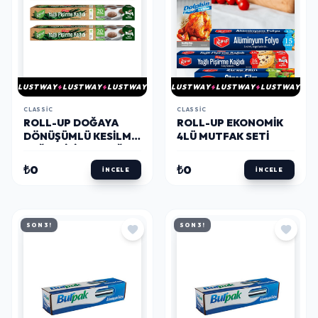
LUSTWAY
LUSTWAY
LUSTWAY
LUSTWAY
LUSTWAY
LUSTWAY
CLASSIC
CLASSIC
ROLL-UP DOĞAYA
ROLL-UP EKONOMIK
DÖNÜŞÜMLÜ KESILMIŞ
4LÜ MUTFAK SETI
YAĞLI PIŞIRME KAĞIDI
20 YAPRAK 4 ADET
₺0
₺0
İNCELE
İNCELE
SON 3!
SON 3!