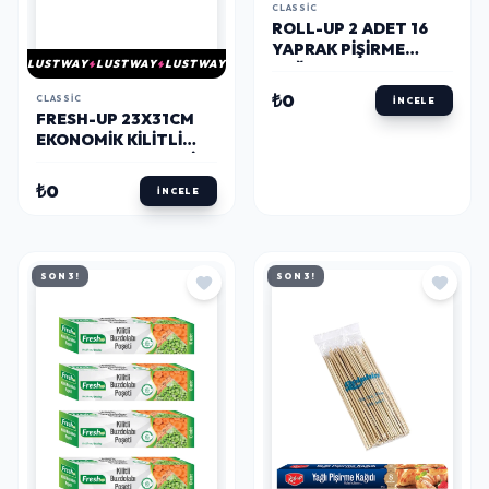
CLASSIC
ROLL-UP 2 ADET 16
YAPRAK PIŞIRME
LUSTWAY
LUSTWAY
LUSTWAY
KAĞIDI
₺0
CLASSIC
İNCELE
FRESH-UP 23X31CM
EKONOMIK KILITLI
BUZDOLABI POŞETI
80 ADET
₺0
İNCELE
SON 3!
SON 3!