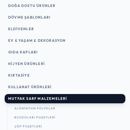
DOĞA DOSTU ÜRÜNLER
DÖVME ŞABLONLARI
ELDIVENLER
EV & YAŞAM & DEKORASYON
GIDA KAPLARI
HIJYEN ÜRÜNLERI
KIRTASİYE
KULLANAT ÜRÜNLERI
MUTFAK SARF MALZEMELERI
ALÜMINYUM FOLYOLAR
BUZDOLABI POŞETLERI
ÇÖP POŞETLERI