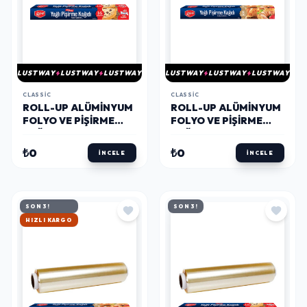
LUSTWAY
LUSTWAY
LUSTWAY
LUSTWAY
LUSTWAY
LUSTWAY
CLASSIC
CLASSIC
ROLL-UP ALÜMINYUM
ROLL-UP ALÜMINYUM
FOLYO VE PIŞIRME
FOLYO VE PIŞIRME
KAĞIDI 2 PARÇA
KAĞIDI 2 PARÇA
EKONOMIK MUTFAK
EKONOMIK MUTFAK
₺0
₺0
İNCELE
İNCELE
SETI 4
SETI 3
SON 3!
SON 3!
HIZLI KARGO