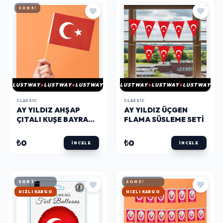
SON 3!
LUSTWAY
LUSTWAY
LUSTWAY
LUSTWAY
LUSTWAY
LUSTWAY
CLASSIC
CLASSIC
AY YILDIZ AHŞAP
AY YILDIZ ÜÇGEN
ÇITALI KUŞE BAYRAK
FLAMA SÜSLEME SETI
20X30
₺0
₺0
İNCELE
İNCELE
SON 3!
SON 3!
HIZLI KARGO
HIZLI KARGO