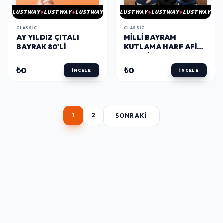
LUSTWAY
LUSTWAY
LUSTWAY
LUSTWAY
LUSTWAY
LUSTWAY
CLASSIC
CLASSIC
AY YILDIZ ÇITALI
MILLI BAYRAM
BAYRAK 80'LI
KUTLAMA HARF AFIŞ
-29 EKIM KUTLU
OLSUN-
₺0
₺0
İNCELE
İNCELE
1
2
SONRAKI