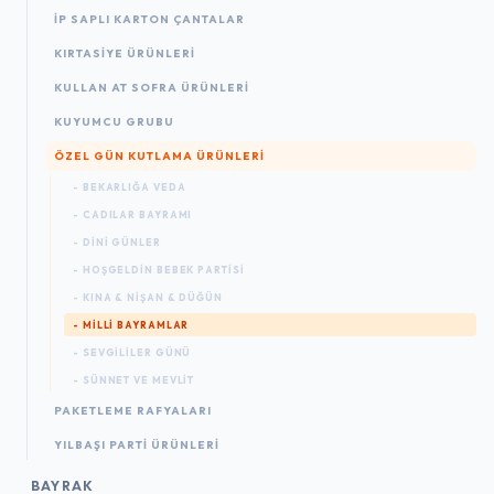
İP SAPLI KARTON ÇANTALAR
KIRTASIYE ÜRÜNLERI
KULLAN AT SOFRA ÜRÜNLERI
KUYUMCU GRUBU
ÖZEL GÜN KUTLAMA ÜRÜNLERI
- BEKARLIĞA VEDA
- CADILAR BAYRAMI
- DINI GÜNLER
- HOŞGELDIN BEBEK PARTISI
- KINA & NIŞAN & DÜĞÜN
- MILLI BAYRAMLAR
- SEVGILILER GÜNÜ
- SÜNNET VE MEVLIT
PAKETLEME RAFYALARI
YILBAŞI PARTI ÜRÜNLERI
BAYRAK