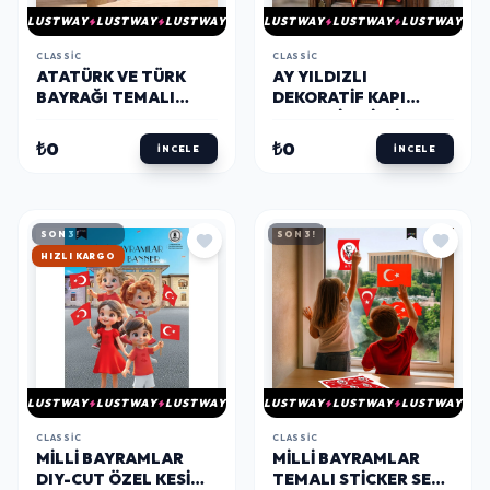
LUSTWAY
LUSTWAY
LUSTWAY
LUSTWAY
LUSTWAY
LUSTWAY
CLASSIC
CLASSIC
ATATÜRK VE TÜRK
AY YILDIZLI
BAYRAĞI TEMALI
DEKORATIF KAPI
KIRMIZI YAKA KARTI -
ÇELENGI - MILLI
6,8 X 10,6 CM (2'LI SET)
BAYRAM SÜSLEMESI
₺0
₺0
İNCELE
İNCELE
SON 3!
SON 3!
HIZLI KARGO
LUSTWAY
LUSTWAY
LUSTWAY
LUSTWAY
LUSTWAY
LUSTWAY
CLASSIC
CLASSIC
MILLI BAYRAMLAR
MILLI BAYRAMLAR
DIY-CUT ÖZEL KESIM
TEMALI STICKER SETI