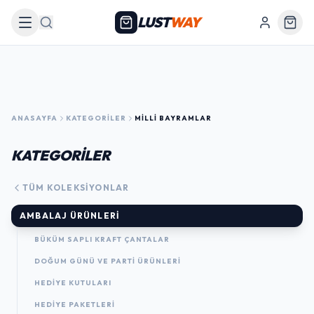
LUST
WAY
Arama
ANASAYFA
KATEGORILER
MILLI BAYRAMLAR
KATEGORİLER
TÜM KOLEKSIYONLAR
AMBALAJ ÜRÜNLERI
BÜKÜM SAPLI KRAFT ÇANTALAR
DOĞUM GÜNÜ VE PARTI ÜRÜNLERI
HEDIYE KUTULARI
HEDIYE PAKETLERI