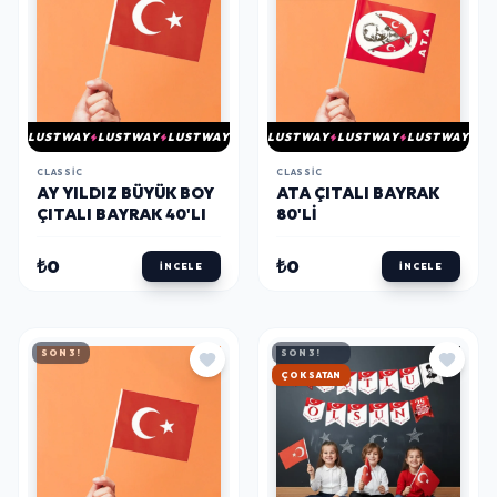
LUSTWAY
LUSTWAY
LUSTWAY
LUSTWAY
LUSTWAY
LUSTWAY
CLASSIC
CLASSIC
AY YILDIZ BÜYÜK BOY
ATA ÇITALI BAYRAK
ÇITALI BAYRAK 40'LI
80'LI
₺0
₺0
İNCELE
İNCELE
SON 3!
SON 3!
HIZLI KARGO