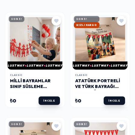
SON 3!
SON 3!
HIZLI KARGO
LUSTWAY
LUSTWAY
LUSTWAY
LUSTWAY
LUSTWAY
LUSTWAY
CLASSIC
CLASSIC
MILLI BAYRAMLAR
ATATÜRK PORTRELI
SINIF SÜSLEME
VE TÜRK BAYRAĞI
BANNERI - EL ELE
TEMALI ÜÇGEN
ÇOCUK FIGÜRLÜ
FLAMA
₺0
₺0
İNCELE
İNCELE
(67X12 CM)
SON 3!
SON 3!