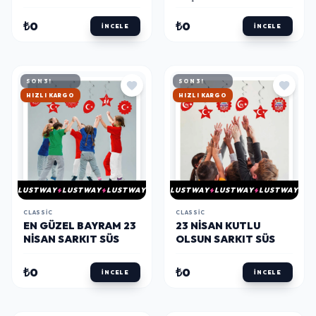
BANNER
2'LI
₺0
₺0
İNCELE
İNCELE
SON 3!
SON 3!
HIZLI KARGO
HIZLI KARGO
LUSTWAY
LUSTWAY
LUSTWAY
LUSTWAY
LUSTWAY
LUSTWAY
CLASSIC
CLASSIC
EN GÜZEL BAYRAM 23
23 NISAN KUTLU
NISAN SARKIT SÜS
OLSUN SARKIT SÜS
₺0
₺0
İNCELE
İNCELE