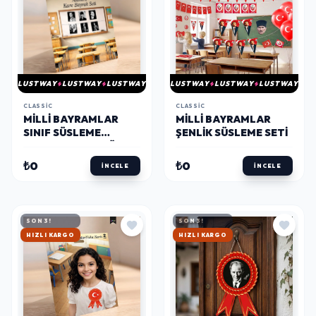
LUSTWAY
LUSTWAY
LUSTWAY
LUSTWAY
LUSTWAY
LUSTWAY
CLASSIC
CLASSIC
MILLI BAYRAMLAR
MILLI BAYRAMLAR
SINIF SÜSLEME
ŞENLIK SÜSLEME SETI
BANNERI - ATATÜRK
₺0
₺0
İNCELE
İNCELE
SON 3!
SON 3!
HIZLI KARGO
HIZLI KARGO