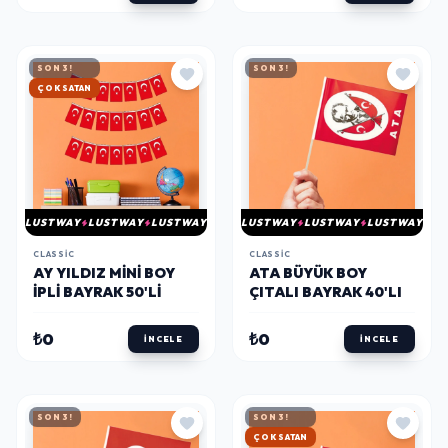
SON 3!
SON 3!
HIZLI KARGO
LUSTWAY
LUSTWAY
LUSTWAY
LUSTWAY
LUSTWAY
LUSTWAY
CLASSIC
CLASSIC
AY YILDIZ MINI BOY
ATA BÜYÜK BOY
İPLI BAYRAK 50'LI
ÇITALI BAYRAK 40'LI
₺0
₺0
İNCELE
İNCELE
SON 3!
SON 3!
HIZLI KARGO