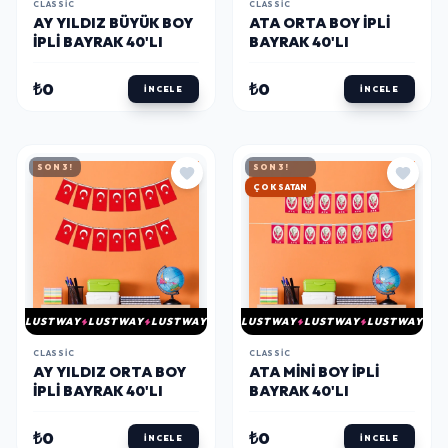
CLASSIC
CLASSIC
AY YILDIZ BÜYÜK BOY
ATA ORTA BOY İPLI
İPLI BAYRAK 40'LI
BAYRAK 40'LI
₺0
₺0
İNCELE
İNCELE
SON 3!
SON 3!
HIZLI KARGO
LUSTWAY
LUSTWAY
LUSTWAY
LUSTWAY
LUSTWAY
LUSTWAY
CLASSIC
CLASSIC
AY YILDIZ ORTA BOY
ATA MINI BOY İPLI
İPLI BAYRAK 40'LI
BAYRAK 40'LI
₺0
₺0
İNCELE
İNCELE