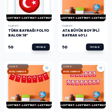
LUSTWAY
LUSTWAY
LUSTWAY
LUSTWAY
LUSTWAY
LUSTWAY
CLASSIC
CLASSIC
TÜRK BAYRAĞI FOLYO
ATA BÜYÜK BOY İPLI
BALON 18"
BAYRAK 40'LI
₺0
₺0
İNCELE
İNCELE
SON 3!
SON 3!
HIZLI KARGO
HIZLI KARGO
LUSTWAY
LUSTWAY
LUSTWAY
LUSTWAY
LUSTWAY
LUSTWAY