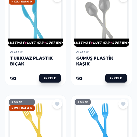
HIZLI KARGO
LUSTWAY
LUSTWAY
LUSTWAY
LUSTWAY
LUSTWAY
LUSTWAY
CLASSIC
CLASSIC
TURKUAZ PLASTIK
GÜMÜŞ PLASTIK
BIÇAK
KAŞIK
₺0
₺0
İNCELE
İNCELE
SON 3!
SON 3!
HIZLI KARGO