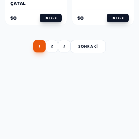
ÇATAL
₺0
₺0
İNCELE
İNCELE
1
2
3
SONRAKI