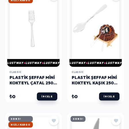
HIZLI KARGO
LUSTWAY
LUSTWAY
LUSTWAY
LUSTWAY
LUSTWAY
LUSTWAY
CLASSIC
CLASSIC
PLASTIK ŞEFFAF MINI
PLASTIK ŞEFFAF MINI
KOKTEYL ÇATAL 250
KOKTEYL KAŞIK 250
ADET
ADET
₺0
₺0
İNCELE
İNCELE
SON 3!
SON 3!
HIZLI KARGO