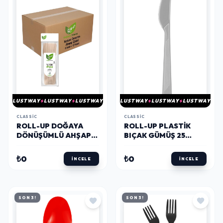
LUSTWAY
LUSTWAY
LUSTWAY
LUSTWAY
LUSTWAY
LUSTWAY
CLASSIC
CLASSIC
ROLL-UP DOĞAYA
ROLL-UP PLASTIK
DÖNÜŞÜMLÜ AHŞAP
BIÇAK GÜMÜŞ 25
ÇATAL 8 ADET X 12
ADET
PAKET
₺0
₺0
İNCELE
İNCELE
SON 3!
SON 3!