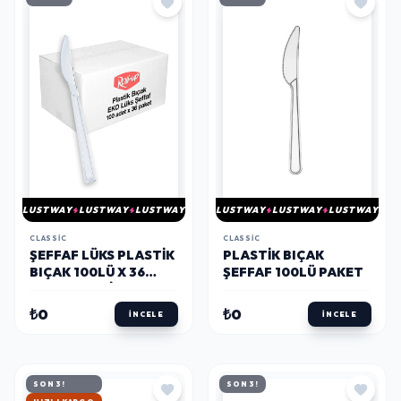
LUSTWAY
LUSTWAY
LUSTWAY
LUSTWAY
LUSTWAY
LUSTWAY
CLASSIC
CLASSIC
ŞEFFAF LÜKS PLASTIK
PLASTIK BIÇAK
BIÇAK 100LÜ X 36
ŞEFFAF 100LÜ PAKET
PAKET (KOLI)
₺0
₺0
İNCELE
İNCELE
SON 3!
SON 3!