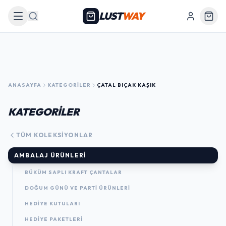
LUST
WAY
Arama
ANASAYFA
KATEGORILER
ÇATAL BIÇAK KAŞIK
KATEGORİLER
TÜM KOLEKSIYONLAR
AMBALAJ ÜRÜNLERI
BÜKÜM SAPLI KRAFT ÇANTALAR
DOĞUM GÜNÜ VE PARTI ÜRÜNLERI
HEDIYE KUTULARI
HEDIYE PAKETLERI