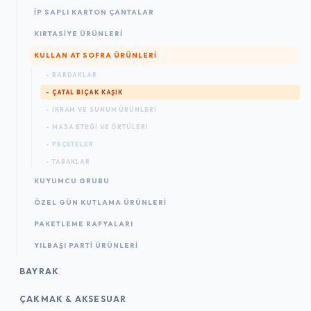
İP SAPLI KARTON ÇANTALAR
KIRTASIYE ÜRÜNLERI
KULLAN AT SOFRA ÜRÜNLERI
- BARDAKLAR
- ÇATAL BIÇAK KAŞIK
- İKRAM VE SUNUM ÜRÜNLERI
- MASA ETEĞI VE ÖRTÜLERI
- PEÇETELER
- TABAKLAR
KUYUMCU GRUBU
ÖZEL GÜN KUTLAMA ÜRÜNLERI
PAKETLEME RAFYALARI
YILBAŞI PARTI ÜRÜNLERI
BAYRAK
ÇAKMAK & AKSESUAR