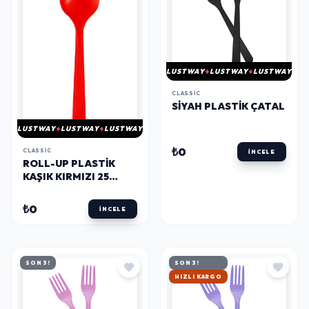
LUSTWAY
LUSTWAY
LUSTWAY
CLASSIC
SIYAH PLASTIK ÇATAL
LUSTWAY
LUSTWAY
LUSTWAY
₺0
CLASSIC
İNCELE
ROLL-UP PLASTIK
KAŞIK KIRMIZI 25
ADET
₺0
İNCELE
SON 3!
SON 3!
HIZLI KARGO