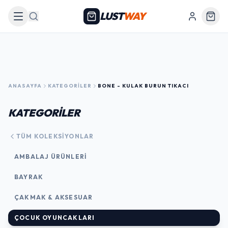
LUST
WAY
Arama
ANASAYFA
KATEGORILER
BONE - KULAK BURUN TIKACI
KATEGORİLER
TÜM KOLEKSIYONLAR
AMBALAJ ÜRÜNLERI
BAYRAK
ÇAKMAK & AKSESUAR
ÇOCUK OYUNCAKLARI