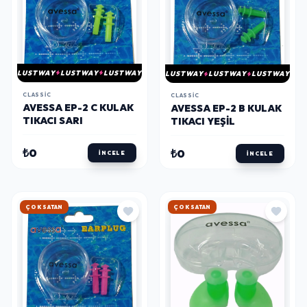
LUSTWAY
LUSTWAY
LUSTWAY
LUSTWAY
LUSTWAY
LUSTWAY
CLASSIC
CLASSIC
AVESSA EP-2 C KULAK
AVESSA EP-2 B KULAK
TIKACI SARI
TIKACI YEŞİL
₺0
₺0
İNCELE
İNCELE
HIZLI KARGO
HIZLI KARGO