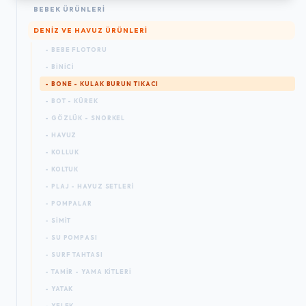
BEBEK ÜRÜNLERI
DENIZ VE HAVUZ ÜRÜNLERI
- BEBE FLOTORU
- BINICI
- BONE - KULAK BURUN TIKACI
- BOT - KÜREK
- GÖZLÜK - SNORKEL
- HAVUZ
- KOLLUK
- KOLTUK
- PLAJ - HAVUZ SETLERI
- POMPALAR
- SIMIT
- SU POMPASI
- SURF TAHTASI
- TAMIR - YAMA KITLERI
- YATAK
- YELEK