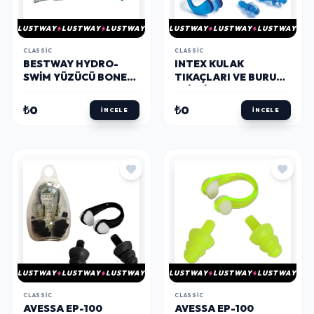
LUSTWAY
LUSTWAY
LUSTWAY
LUSTWAY
LUSTWAY
LUSTWAY
CLASSIC
CLASSIC
BESTWAY HYDRO-
INTEX KULAK
SWIM YÜZÜCÜ BONESI
TIKAÇLARI VE BURUN
26006
KLIPSI
₺0
₺0
İNCELE
İNCELE
LUSTWAY
LUSTWAY
LUSTWAY
LUSTWAY
LUSTWAY
LUSTWAY
CLASSIC
CLASSIC
AVESSA EP-100
AVESSA EP-100