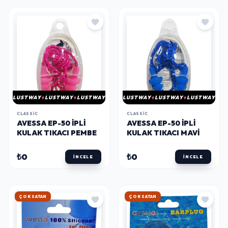
LUSTWAY
LUSTWAY
LUSTWAY
LUSTWAY
LUSTWAY
LUSTWAY
CLASSIC
CLASSIC
AVESSA EP-50 İPLI
AVESSA EP-50 İPLI
KULAK TIKACI PEMBE
KULAK TIKACI MAVI
₺0
₺0
İNCELE
İNCELE
HIZLI KARGO
HIZLI KARGO