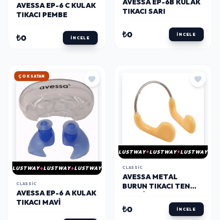
AVESSA EP-6B KULAK
AVESSA EP-6 C KULAK
TIKACI SARI
TIKACI PEMBE
₺0
İNCELE
₺0
İNCELE
HIZLI KARGO
LUSTWAY
LUSTWAY
LUSTWAY
CLASSIC
LUSTWAY
LUSTWAY
LUSTWAY
AVESSA METAL
CLASSIC
BURUN TIKACI TEN
AVESSA EP-6 A KULAK
RENGI AC1
TIKACI MAVİ
₺0
İNCELE