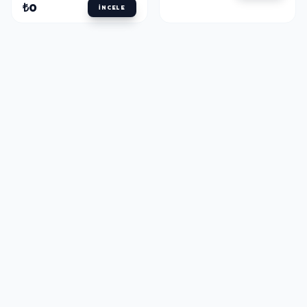
₺0
İNCELE