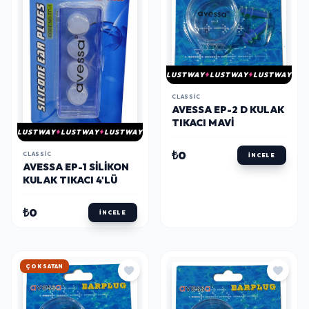
LUSTWAY
LUSTWAY
LUSTWAY
CLASSIC
AVESSA EP-2 D KULAK
TIKACI MAVİ
LUSTWAY
LUSTWAY
LUSTWAY
₺0
CLASSIC
İNCELE
AVESSA EP-1 SİLİKON
KULAK TIKACI 4'LÜ
₺0
İNCELE
HIZLI KARGO