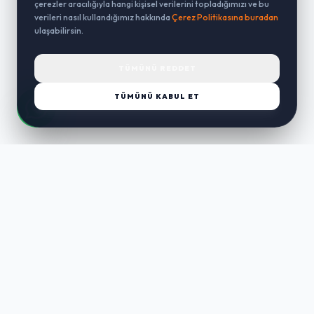
çerezler aracılığıyla hangi kişisel verilerini topladığımızı ve bu
verileri nasıl kullandığımız hakkında
Çerez Politikasına buradan
ulaşabilirsin.
TÜMÜNÜ REDDET
TÜMÜNÜ KABUL ET
LUST
WAY
Kaliteli ürünler, özenli paketleme ve hızlı teslimat ile alışverişin en
keyifli hali. Size özel seçenekleri keşfedin.