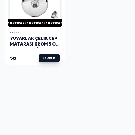
LUSTWAY
LUSTWAY
LUSTWAY
CLASSIC
YUVARLAK ÇELIK CEP
MATARASI KROM 5 OZ
150ML VAHŞI AYI
(HUNILI)
₺0
İNCELE