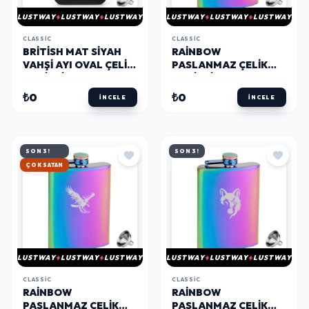
LUSTWAY
LUSTWAY
LUSTWAY
LUSTWAY
LUSTWAY
LUSTWAY
CLASSIC
CLASSIC
BRITISH MAT SIYAH
RAINBOW
VAHŞI AYI OVAL ÇELIK
PASLANMAZ ÇELIK
CEP İÇKI MATARASI
CEP İCKI MATARASI
4OZ 120ML
8OZ 240ML
₺0
₺0
İNCELE
İNCELE
SON 3!
SON 3!
ÇOK SATAN
LUSTWAY
LUSTWAY
LUSTWAY
LUSTWAY
LUSTWAY
LUSTWAY
CLASSIC
CLASSIC
RAINBOW
RAINBOW
PASLANMAZ ÇELIK
PASLANMAZ ÇELIK