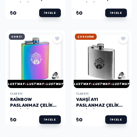
CEP İCKI MATARASI
CEP İCKI MATARASI
8OZ 240ML KARTAL
8OZ 240ML KURT
₺0
₺0
İNCELE
İNCELE
SON 3!
ÇOK SATAN
LUSTWAY
LUSTWAY
LUSTWAY
LUSTWAY
LUSTWAY
LUSTWAY
CLASSIC
CLASSIC
RAINBOW
VAHŞI AYI
PASLANMAZ ÇELIK
PASLANMAZ ÇELIK
CEP İCKI MATARASI
CEP İÇKI MATARA
8OZ 240ML VAHŞI AYI
KROM 7OZ 210ML
₺0
₺0
İNCELE
İNCELE