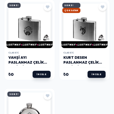
SON 3!
SON 3!
ÇOK SATAN
LUSTWAY
LUSTWAY
LUSTWAY
LUSTWAY
LUSTWAY
LUSTWAY
CLASSIC
CLASSIC
VAHŞI AYI
KURT DESEN
PASLANMAZ ÇELIK
PASLANMAZ ÇELIK
CEP İÇKI MATARA
CEP İÇKI MATARA
KROM 5OZ 150ML
KROM 5OZ 150ML
₺0
₺0
İNCELE
İNCELE
SON 3!