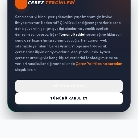
ÇEREZ
TERCIHLERI
Sana daha iyi bir alışveriş deneyimi yaşatmamız için iznine
ihtiyacımız var. Neden mi? Çünkü kullandığımız çerezlerle sana
daha güvenilir, gelişmiş ve ilgi alanlarına yönelik özel bir
deneyim sunuyoruz. Eğer
Tümünü Reddet
seçeneğine tıklarsan
sana özel hizmetimizi sunamayacağız. Her zaman web
sitemizde yer alan “Çerez Ayarları” öğesine tıklayarak
çerezlerine ilişkin onay ayarlarını değiştirebilirsin. Ayrıca
çerezler aracılığıyla hangi kişisel verilerini topladığımızı ve bu
verileri nasıl kullandığımız hakkında
Çerez Politikasına buradan
ulaşabilirsin.
TÜMÜNÜ REDDET
TÜMÜNÜ KABUL ET