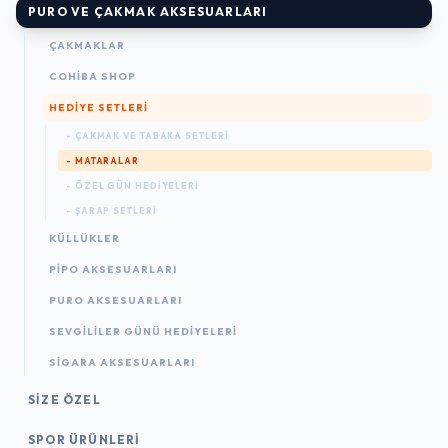
PURO VE ÇAKMAK AKSESUARLARI
ÇAKMAKLAR
COHIBA SHOP
HEDIYE SETLERI
- ÇAKMAK VE TABAKA SETLERI
- MATARALAR
- ÖZEL GÜN HEDIYELERI
- ŞARAP SETLERI
KÜLLÜKLER
PIPO AKSESUARLARI
PURO AKSESUARLARI
SEVGILILER GÜNÜ HEDIYELERI
SIGARA AKSESUARLARI
SIZE ÖZEL
SPOR ÜRÜNLERI