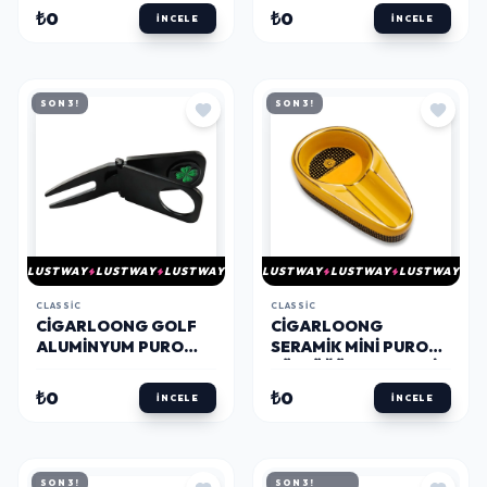
SIYAH
KROM
₺0
₺0
İNCELE
İNCELE
SON 3!
SON 3!
LUSTWAY
LUSTWAY
LUSTWAY
LUSTWAY
LUSTWAY
LUSTWAY
CLASSIC
CLASSIC
CIGARLOONG GOLF
CIGARLOONG
ALUMINYUM PURO
SERAMIK MINI PURO
STANDI SEHPASI
KÜLLÜĞÜ SARI TEKLI
SIYAH
₺0
₺0
İNCELE
İNCELE
SON 3!
SON 3!