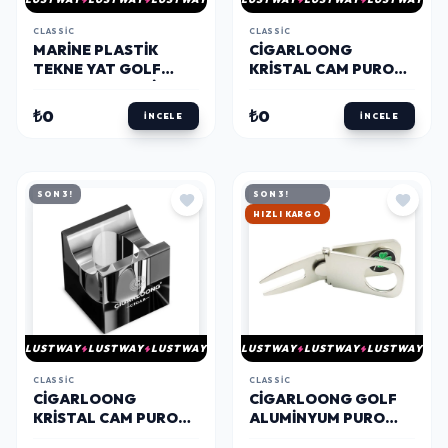
CLASSIC
CLASSIC
MARINE PLASTIK
CIGARLOONG
TEKNE YAT GOLF
KRISTAL CAM PURO
PURO TUTUCU SIYAH
STANDI SEHPASI
GOLD
₺0
₺0
İNCELE
İNCELE
SON 3!
SON 3!
HIZLI KARGO
LUSTWAY
LUSTWAY
LUSTWAY
LUSTWAY
LUSTWAY
LUSTWAY
CLASSIC
CLASSIC
CIGARLOONG
CIGARLOONG GOLF
KRISTAL CAM PURO
ALUMINYUM PURO
STANDI SEHPASI
STANDI SEHPASI