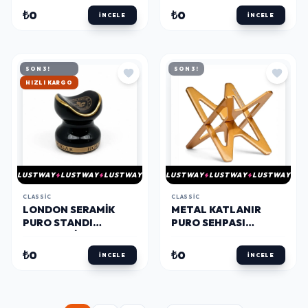
TEKLI
₺0
₺0
İNCELE
İNCELE
SON 3!
SON 3!
HIZLI KARGO
LUSTWAY
LUSTWAY
LUSTWAY
LUSTWAY
LUSTWAY
LUSTWAY
CLASSIC
CLASSIC
LONDON SERAMIK
METAL KATLANIR
PURO STANDI
PURO SEHPASI
SEHPASI SIYAH
STANDI KILIFLI GOLD
₺0
₺0
İNCELE
İNCELE