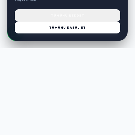
TÜMÜNÜ REDDET
TÜMÜNÜ KABUL ET
LUST
WAY
Kaliteli ürünler, özenli paketleme ve hızlı teslimat ile alışverişin en
keyifli hali. Size özel seçenekleri keşfedin.