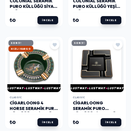
COLONIAL SERAMIK
COLONIAL SERAMIK
PURO KÜLLÜĞÜ SIYAH
PURO KÜLLÜĞÜ YEŞIL
4LÜ
4LÜ
₺0
₺0
İNCELE
İNCELE
SON 3!
SON 3!
HIZLI KARGO
LUSTWAY
LUSTWAY
LUSTWAY
LUSTWAY
LUSTWAY
LUSTWAY
CLASSIC
CLASSIC
CIGARLOONG 4
CIGARLOONG
HORSE SERAMIK PURO
SERAMIK PURO
KÜLLÜĞÜ YEŞIL 4LÜ
KÜLLÜĞÜ SIYAH 4LÜ
₺0
₺0
İNCELE
İNCELE