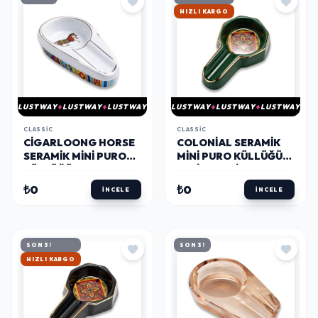
HIZLI KARGO
LUSTWAY
LUSTWAY
LUSTWAY
LUSTWAY
LUSTWAY
LUSTWAY
CLASSIC
CLASSIC
CIGARLOONG HORSE
COLONIAL SERAMIK
SERAMIK MINI PURO
MINI PURO KÜLLÜĞÜ
KÜLLÜĞÜ BEYAZ
YEŞIL TEKLI
TEKLI
₺0
₺0
İNCELE
İNCELE
SON 3!
SON 3!
HIZLI KARGO