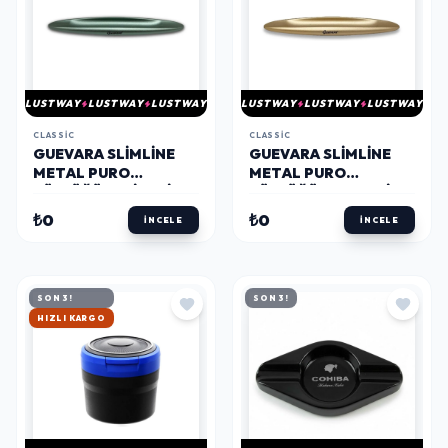
LUSTWAY
LUSTWAY
LUSTWAY
LUSTWAY
LUSTWAY
LUSTWAY
CLASSIC
CLASSIC
GUEVARA SLIMLINE
GUEVARA SLIMLINE
METAL PURO
METAL PURO
KÜLLÜĞÜ YEŞIL 2LI
KÜLLÜĞÜ GOLD 2LI
₺0
₺0
İNCELE
İNCELE
SON 3!
SON 3!
HIZLI KARGO