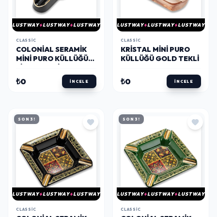
LUSTWAY
LUSTWAY
LUSTWAY
LUSTWAY
LUSTWAY
LUSTWAY
CLASSIC
CLASSIC
COLONIAL SERAMIK
KRISTAL MINI PURO
MINI PURO KÜLLÜĞÜ
KÜLLÜĞÜ GOLD TEKLI
SIYAH TEKLI
₺0
₺0
İNCELE
İNCELE
SON 3!
SON 3!
LUSTWAY
LUSTWAY
LUSTWAY
LUSTWAY
LUSTWAY
LUSTWAY
CLASSIC
CLASSIC