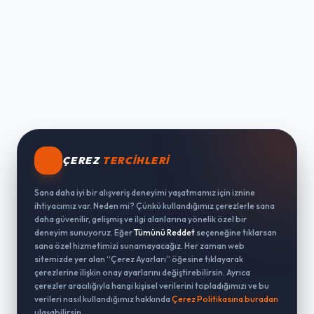
ÇEREZ
TERCIHLERI
Sana daha iyi bir alışveriş deneyimi yaşatmamız için iznine
ihtiyacımız var. Neden mi? Çünkü kullandığımız çerezlerle sana
daha güvenilir, gelişmiş ve ilgi alanlarına yönelik özel bir
deneyim sunuyoruz. Eğer
Tümünü Reddet
seçeneğine tıklarsan
sana özel hizmetimizi sunamayacağız. Her zaman web
sitemizde yer alan “Çerez Ayarları” öğesine tıklayarak
çerezlerine ilişkin onay ayarlarını değiştirebilirsin. Ayrıca
çerezler aracılığıyla hangi kişisel verilerini topladığımızı ve bu
verileri nasıl kullandığımız hakkında
Çerez Politikasına buradan
ulaşabilirsin.