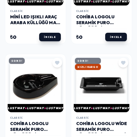
LUSTWAY
LUSTWAY
LUSTWAY
LUSTWAY
LUSTWAY
LUSTWAY
CLASSIC
CLASSIC
MINI LED IŞIKLI ARAÇ
COHIBA LOGOLU
ARABA KÜLLÜĞÜ MAVI
SERAMIK PURO
9CM
KÜLLÜĞÜ SIYAH OVAL
2LI
₺0
₺0
İNCELE
İNCELE
SON 3!
SON 3!
HIZLI KARGO
LUSTWAY
LUSTWAY
LUSTWAY
LUSTWAY
LUSTWAY
LUSTWAY
CLASSIC
CLASSIC
COHIBA LOGOLU
COHIBA LOGOLU WIDE
SERAMIK PURO
SERAMIK PURO
KÜLLÜĞÜ SIYAH OVAL
KÜLLÜĞÜ SIYAH TEKLI