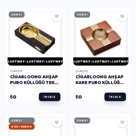
SON 3!
SON 3!
LUSTWAY
LUSTWAY
LUSTWAY
LUSTWAY
LUSTWAY
LUSTWAY
CLASSIC
CLASSIC
CIGARLOONG AHŞAP
CIGARLOONG AHŞAP
PURO KÜLLÜĞÜ TEKLI
KARE PURO KÜLLÜĞÜ
SIYAH GOLD
BRONZE 2LI
₺0
₺0
İNCELE
İNCELE
SON 3!
SON 3!
HIZLI KARGO