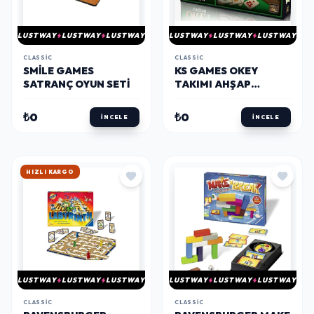
LUSTWAY
LUSTWAY
LUSTWAY
LUSTWAY
LUSTWAY
LUSTWAY
CLASSIC
CLASSIC
SMILE GAMES
KS GAMES OKEY
SATRANÇ OYUN SETI
TAKIMI AHŞAP
MASTER ELEGANCE
₺0
₺0
İNCELE
İNCELE
HIZLI KARGO
LUSTWAY
LUSTWAY
LUSTWAY
LUSTWAY
LUSTWAY
LUSTWAY
CLASSIC
CLASSIC