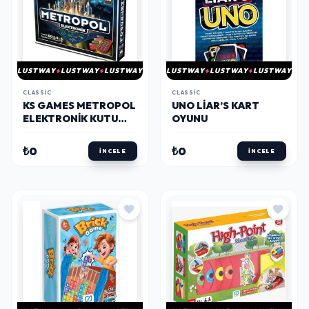
LUSTWAY
LUSTWAY
LUSTWAY
LUSTWAY
LUSTWAY
LUSTWAY
CLASSIC
CLASSIC
KS GAMES METROPOL
UNO LIAR’S KART
ELEKTRONIK KUTU
OYUNU
OYUNU
₺0
₺0
İNCELE
İNCELE