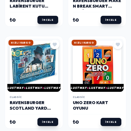
RAVENSBURGER
RAVENSBURGER MAKE
LABIRENT KUTU
N BREAK SMART
OYUNU
CHOICE KUTU OYUNU
₺0
₺0
İNCELE
İNCELE
HIZLI KARGO
HIZLI KARGO
LUSTWAY
LUSTWAY
LUSTWAY
LUSTWAY
LUSTWAY
LUSTWAY
CLASSIC
CLASSIC
RAVENSBURGER
UNO ZERO KART
SCOTLAND YARD
OYUNU
KUTU OYUNU
₺0
₺0
İNCELE
İNCELE