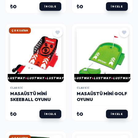
₺0
₺0
İNCELE
İNCELE
HIZLI KARGO
LUSTWAY
LUSTWAY
LUSTWAY
LUSTWAY
LUSTWAY
LUSTWAY
CLASSIC
CLASSIC
MASAÜSTÜ MINI
MASAÜSTÜ MINI GOLF
SKEEBALL OYUNU
OYUNU
₺0
₺0
İNCELE
İNCELE