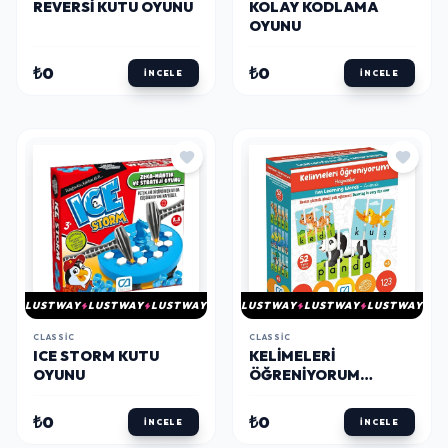
REVERSI KUTU OYUNU
KOLAY KODLAMA
OYUNU
₺0
₺0
İNCELE
İNCELE
LUSTWAY
LUSTWAY
LUSTWAY
LUSTWAY
LUSTWAY
LUSTWAY
CLASSIC
CLASSIC
ICE STORM KUTU
KELIMELERI
OYUNU
ÖĞRENIYORUM
HAYVANLAR
₺0
₺0
İNCELE
İNCELE