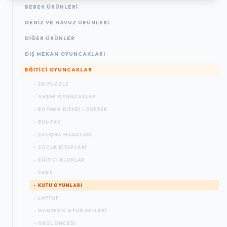
BEBEK ÜRÜNLERI
DENIZ VE HAVUZ ÜRÜNLERI
DIĞER ÜRÜNLER
DIŞ MEKAN OYUNCAKLARI
EĞITICI OYUNCAKLAR
- 3D PUZZLE
- AHŞAP OYUNCAKLAR
- BOYAMA KITABI - DEFTER
- BUL-TAK
- ÇALIŞMA MASALARI
- ÇOCUK KITAPLARI
- EĞITICI BLOKLAR
- KNEX
- KUTU OYUNLARI
- LAPTOP
- MANYETIK OYUN SETLERI
- OKUL ÖNCESI