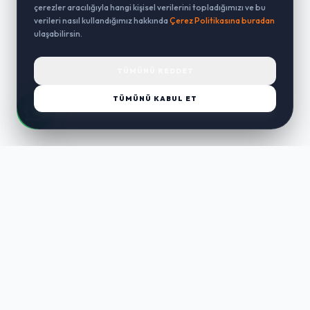
çerezler aracılığıyla hangi kişisel verilerini topladığımızı ve bu
verileri nasıl kullandığımız hakkında
Çerez Politikasına buradan
ulaşabilirsin.
TÜMÜNÜ REDDET
TÜMÜNÜ KABUL ET
LUST
WAY
Kaliteli ürünler, özenli paketleme ve hızlı teslimat ile alışverişin en
keyifli hali. Size özel seçenekleri keşfedin.