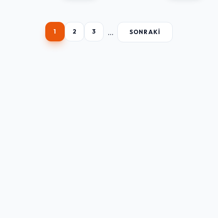
...
1
2
3
SONRAKI