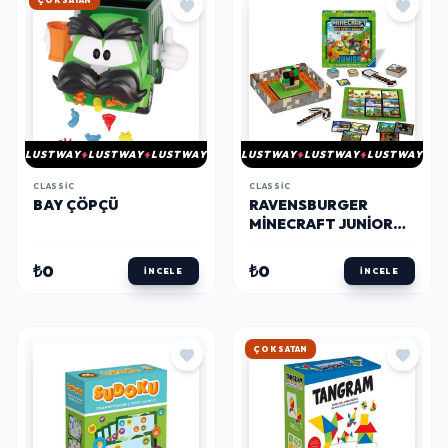
HIZLI KARGO
LUSTWAY
LUSTWAY
LUSTWAY
LUSTWAY
LUSTWAY
LUSTWAY
CLASSIC
CLASSIC
BAY ÇÖPÇÜ
RAVENSBURGER
MINECRAFT JUNIOR
KUTU OYUNU
₺0
₺0
İNCELE
İNCELE
HIZLI KARGO