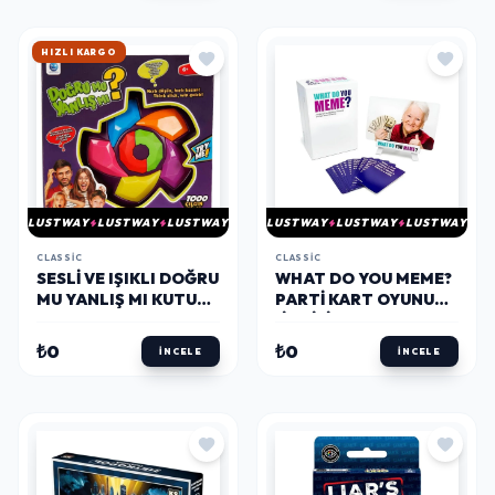
HIZLI KARGO
LUSTWAY
LUSTWAY
LUSTWAY
LUSTWAY
LUSTWAY
LUSTWAY
CLASSIC
CLASSIC
SESLI VE IŞIKLI DOĞRU
WHAT DO YOU MEME?
MU YANLIŞ MI KUTU
PARTI KART OYUNU
OYUNU
(İNGILIZCE)
₺0
₺0
İNCELE
İNCELE