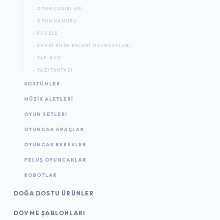
- OYUN ÇADIRLARI
- OYUN HAMURU
- PUZZLE
- SANAT BILIM BECERI OYUNCAKLARI
- YAP-BOZ
- YAZI TAHTASI
KOSTÜMLER
MÜZIK ALETLERI
OYUN SETLERI
OYUNCAK ARAÇLAR
OYUNCAK BEBEKLER
PELUŞ OYUNCAKLAR
ROBOTLAR
DOĞA DOSTU ÜRÜNLER
DÖVME ŞABLONLARI