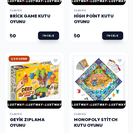
LUSTWAY
LUSTWAY
LUSTWAY
LUSTWAY
LUSTWAY
LUSTWAY
CLASSIC
CLASSIC
BRICK GAME KUTU
HIGH POINT KUTU
OYUNU
OYUNU
₺0
₺0
İNCELE
İNCELE
HIZLI KARGO
LUSTWAY
LUSTWAY
LUSTWAY
LUSTWAY
LUSTWAY
LUSTWAY
CLASSIC
CLASSIC
GEYIK ZIPLAMA
MONOPOLY STITCH
OYUNU
KUTU OYUNU