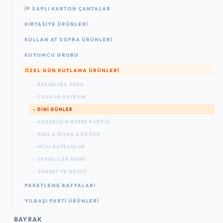
İP SAPLI KARTON ÇANTALAR
KIRTASIYE ÜRÜNLERI
KULLAN AT SOFRA ÜRÜNLERI
KUYUMCU GRUBU
ÖZEL GÜN KUTLAMA ÜRÜNLERI
- BEKARLIĞA VEDA
- CADILAR BAYRAMI
- DINI GÜNLER
- HOŞGELDIN BEBEK PARTISI
- KINA & NIŞAN & DÜĞÜN
- MILLI BAYRAMLAR
- SEVGILILER GÜNÜ
- SÜNNET VE MEVLIT
PAKETLEME RAFYALARI
YILBAŞI PARTI ÜRÜNLERI
BAYRAK