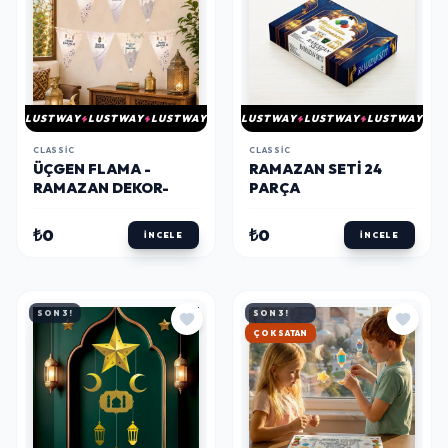
LUSTWAY
LUSTWAY
LUSTWAY
LUSTWAY
LUSTWAY
LUSTWAY
CLASSIC
CLASSIC
ÜÇGEN FLAMA -
RAMAZAN SETI 24
RAMAZAN DEKOR-
PARÇA
₺0
₺0
İNCELE
İNCELE
SON 3!
SON 3!
HIZLI KARGO