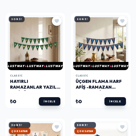
SON 3!
SON 3!
LUSTWAY
LUSTWAY
LUSTWAY
LUSTWAY
LUSTWAY
LUSTWAY
CLASSIC
CLASSIC
HAYIRLI
ÜÇGEN FLAMA HARF
RAMAZANLAR YAZILI
AFIŞ -RAMAZAN
YEŞIL ÜÇGEN HARF
BEREKETTIR-
AFIŞ 350 CM
₺0
₺0
İNCELE
İNCELE
SON 3!
SON 3!
HIZLI KARGO
HIZLI KARGO