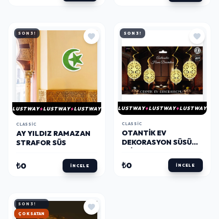
SON 3!
SON 3!
LUSTWAY
LUSTWAY
LUSTWAY
LUSTWAY
LUSTWAY
LUSTWAY
CLASSIC
CLASSIC
OTANTIK EV
AY YILDIZ RAMAZAN
DEKORASYON SÜSÜ
STRAFOR SÜS
2LI NO:4
₺0
₺0
İNCELE
İNCELE
SON 3!
HIZLI KARGO