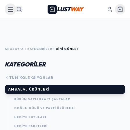
LUST
WAY
Arama
ANASAYFA
KATEGORILER
DINI GÜNLER
KATEGORİLER
TÜM KOLEKSIYONLAR
AMBALAJ ÜRÜNLERI
BÜKÜM SAPLI KRAFT ÇANTALAR
DOĞUM GÜNÜ VE PARTI ÜRÜNLERI
HEDIYE KUTULARI
HEDIYE PAKETLERI