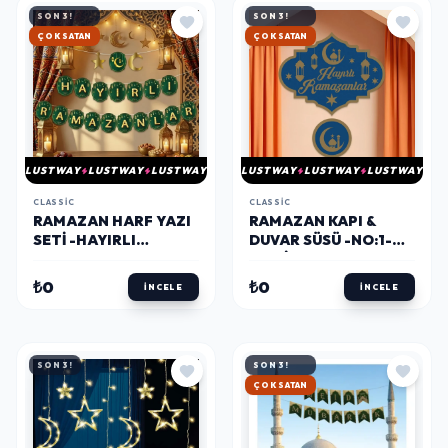
SON 3!
SON 3!
HIZLI KARGO
HIZLI KARGO
LUSTWAY
LUSTWAY
LUSTWAY
LUSTWAY
LUSTWAY
LUSTWAY
CLASSIC
CLASSIC
RAMAZAN HARF YAZI
RAMAZAN KAPI &
SETI -HAYIRLI
DUVAR SÜSÜ -NO:1-
RAMAZANLAR-
(LACIVERT)
₺0
₺0
İNCELE
İNCELE
SON 3!
SON 3!
HIZLI KARGO