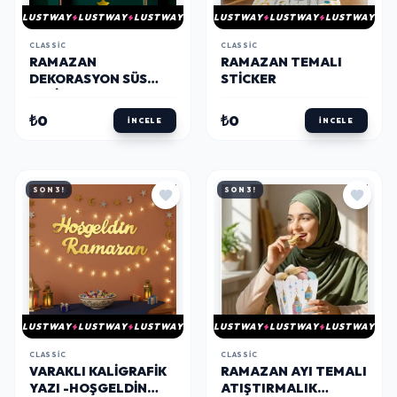
LUSTWAY
LUSTWAY
LUSTWAY
LUSTWAY
LUSTWAY
LUSTWAY
CLASSIC
CLASSIC
RAMAZAN
RAMAZAN TEMALI
DEKORASYON SÜS
STICKER
SETI NO:1 (7 PARÇA)
₺0
₺0
İNCELE
İNCELE
SON 3!
SON 3!
LUSTWAY
LUSTWAY
LUSTWAY
LUSTWAY
LUSTWAY
LUSTWAY
CLASSIC
CLASSIC
VARAKLI KALIGRAFIK
RAMAZAN AYI TEMALI
YAZI -HOŞGELDIN
ATIŞTIRMALIK