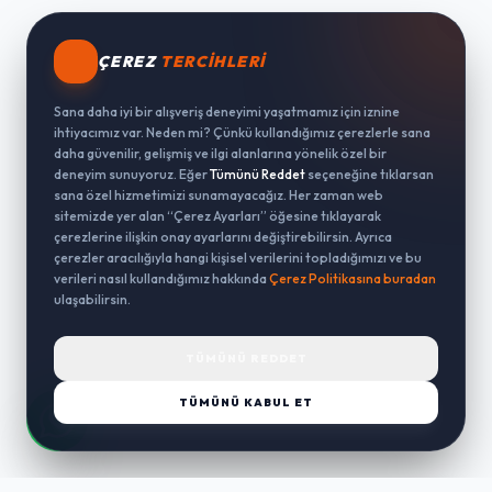
ÇEREZ
TERCIHLERI
Sana daha iyi bir alışveriş deneyimi yaşatmamız için iznine
ihtiyacımız var. Neden mi? Çünkü kullandığımız çerezlerle sana
daha güvenilir, gelişmiş ve ilgi alanlarına yönelik özel bir
deneyim sunuyoruz. Eğer
Tümünü Reddet
seçeneğine tıklarsan
sana özel hizmetimizi sunamayacağız. Her zaman web
sitemizde yer alan “Çerez Ayarları” öğesine tıklayarak
çerezlerine ilişkin onay ayarlarını değiştirebilirsin. Ayrıca
çerezler aracılığıyla hangi kişisel verilerini topladığımızı ve bu
verileri nasıl kullandığımız hakkında
Çerez Politikasına buradan
ulaşabilirsin.
TÜMÜNÜ REDDET
TÜMÜNÜ KABUL ET