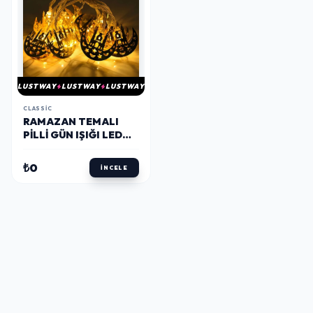
LUSTWAY
LUSTWAY
LUSTWAY
CLASSIC
RAMAZAN TEMALI
PILLI GÜN IŞIĞI LED
IŞIK 2MT
₺0
İNCELE