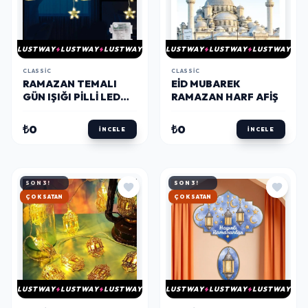
LUSTWAY
LUSTWAY
LUSTWAY
LUSTWAY
LUSTWAY
LUSTWAY
CLASSIC
CLASSIC
RAMAZAN TEMALI
EID MUBAREK
GÜN IŞIĞI PILLI LED
RAMAZAN HARF AFIŞ
PERDE
₺0
₺0
İNCELE
İNCELE
SON 3!
SON 3!
HIZLI KARGO
HIZLI KARGO
LUSTWAY
LUSTWAY
LUSTWAY
LUSTWAY
LUSTWAY
LUSTWAY