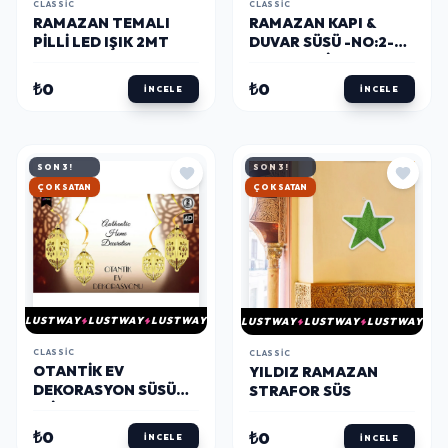
CLASSIC
CLASSIC
RAMAZAN TEMALI
RAMAZAN KAPI &
PILLI LED IŞIK 2MT
DUVAR SÜSÜ -NO:2-
(AÇIK MAVI)
₺0
₺0
İNCELE
İNCELE
SON 3!
SON 3!
HIZLI KARGO
HIZLI KARGO
LUSTWAY
LUSTWAY
LUSTWAY
LUSTWAY
LUSTWAY
LUSTWAY
CLASSIC
CLASSIC
OTANTIK EV
YILDIZ RAMAZAN
DEKORASYON SÜSÜ
STRAFOR SÜS
2LI NO1
₺0
₺0
İNCELE
İNCELE