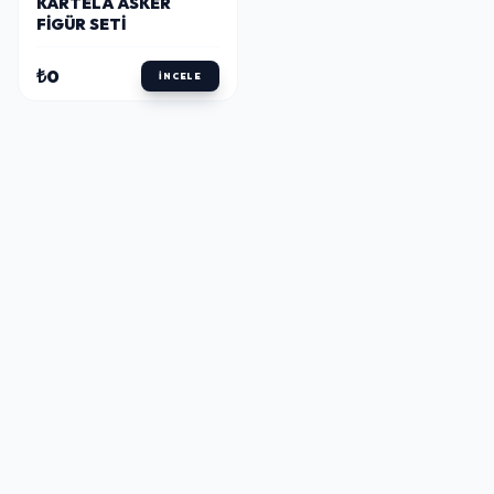
KARTELA ASKER
FIGÜR SETI
₺0
İNCELE