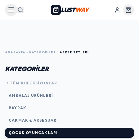
LUST
WAY
Arama
ANASAYFA
KATEGORILER
ASKER SETLERI
KATEGORİLER
TÜM KOLEKSIYONLAR
AMBALAJ ÜRÜNLERI
BAYRAK
ÇAKMAK & AKSESUAR
ÇOCUK OYUNCAKLARI