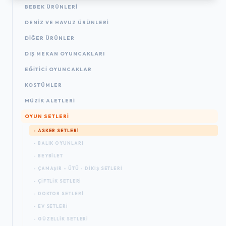
BEBEK ÜRÜNLERI
DENIZ VE HAVUZ ÜRÜNLERI
DIĞER ÜRÜNLER
DIŞ MEKAN OYUNCAKLARI
EĞITICI OYUNCAKLAR
KOSTÜMLER
MÜZIK ALETLERI
OYUN SETLERI
- ASKER SETLERI
- BALIK OYUNLARI
- BEYBILET
- ÇAMAŞIR - ÜTÜ - DIKIŞ SETLERI
- ÇIFTLIK SETLERI
- DOKTOR SETLERI
- EV SETLERI
- GÜZELLIK SETLERI