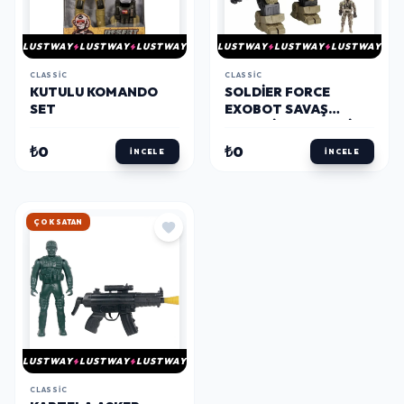
LUSTWAY
LUSTWAY
LUSTWAY
LUSTWAY
LUSTWAY
LUSTWAY
CLASSIC
CLASSIC
KUTULU KOMANDO
SOLDIER FORCE
SET
EXOBOT SAVAŞ
MEKANIZMASI SETI
₺0
₺0
İNCELE
İNCELE
ÇOK SATAN
LUSTWAY
LUSTWAY
LUSTWAY
CLASSIC