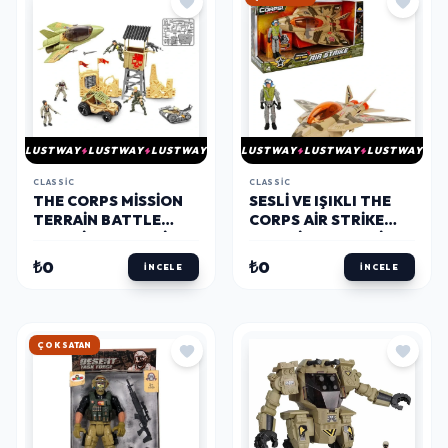
LUSTWAY
LUSTWAY
LUSTWAY
LUSTWAY
LUSTWAY
LUSTWAY
CLASSIC
CLASSIC
THE CORPS MISSION
SESLI VE IŞIKLI THE
TERRAIN BATTLE
CORPS AIR STRIKE
ASKERI OYUN SETI
ASKERI OYUN SETI
₺0
₺0
İNCELE
İNCELE
ÇOK SATAN