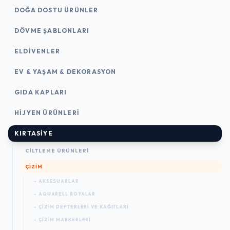
DOĞA DOSTU ÜRÜNLER
DÖVME ŞABLONLARI
ELDIVENLER
EV & YAŞAM & DEKORASYON
GIDA KAPLARI
HIJYEN ÜRÜNLERI
KIRTASİYE
CILTLEME ÜRÜNLERI
ÇİZİM
- AKSESUARLAR
- AQUARELL BOYALAR
- ÇIZIM DEFTERLERI VE KAĞITLARI
- ÇIZIM MARKERLERI