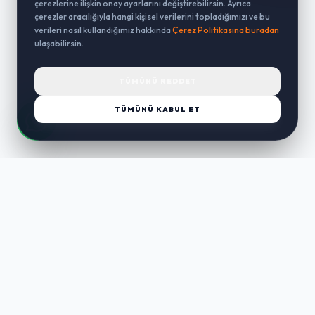
çerezlerine ilişkin onay ayarlarını değiştirebilirsin. Ayrıca
çerezler aracılığıyla hangi kişisel verilerini topladığımızı ve bu
verileri nasıl kullandığımız hakkında
Çerez Politikasına buradan
ulaşabilirsin.
TÜMÜNÜ REDDET
TÜMÜNÜ KABUL ET
LUST
WAY
Kaliteli ürünler, özenli paketleme ve hızlı teslimat ile alışverişin en