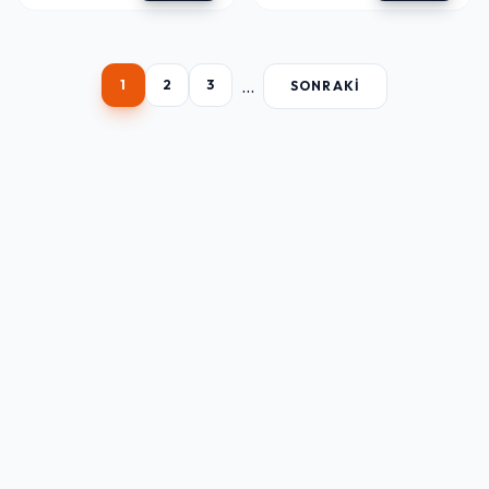
...
1
2
3
SONRAKI