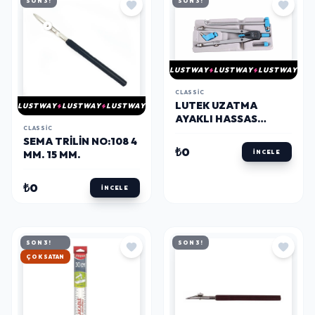
SON 3!
SON 3!
LUSTWAY
LUSTWAY
LUSTWAY
CLASSIC
LUTEK UZATMA
LUSTWAY
LUSTWAY
LUSTWAY
AYAKLI HASSAS
CLASSIC
AYARLI METAL
SEMA TRILIN NO:108 4
PERGEL SETI MAVI
₺0
MM. 15 MM.
İNCELE
₺0
İNCELE
SON 3!
SON 3!
HIZLI KARGO