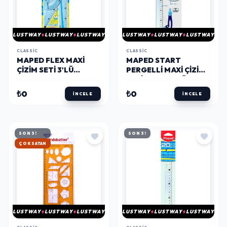
LUSTWAY
LUSTWAY
LUSTWAY
LUSTWAY
LUSTWAY
LUSTWAY
CLASSIC
CLASSIC
MAPED FLEX MAXI
MAPED START
ÇIZIM SETI 3'LÜ
PERGELLI MAXI ÇIZIM
(897120)
SETI 30 CM. 4'LÜ
(899218)
₺0
₺0
İNCELE
İNCELE
SON 3!
SON 3!
HIZLI KARGO
LUSTWAY
LUSTWAY
LUSTWAY
LUSTWAY
LUSTWAY
LUSTWAY