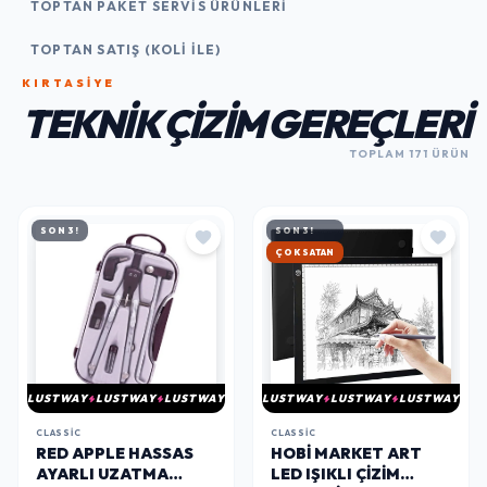
TOPTAN PAKET SERVIS ÜRÜNLERI
TOPTAN SATIŞ (KOLI İLE)
KIRTASİYE
TEKNIK ÇIZIM GEREÇLERI
TOPLAM 171 ÜRÜN
SON 3!
SON 3!
HIZLI KARGO
LUSTWAY
LUSTWAY
LUSTWAY
LUSTWAY
LUSTWAY
LUSTWAY
CLASSIC
CLASSIC
RED APPLE HASSAS
HOBI MARKET ART
AYARLI UZATMA
LED IŞIKLI ÇIZIM