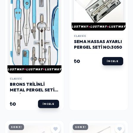
LUSTWAY
LUSTWAY
LUSTWAY
CLASSIC
SEMA HASSAS AYARLI
PERGEL SETI NO:3050
₺0
İNCELE
LUSTWAY
LUSTWAY
LUSTWAY
CLASSIC
BRONS TRILINLI
METAL PERGEL SETI
MAVİ
₺0
İNCELE
SON 3!
SON 3!