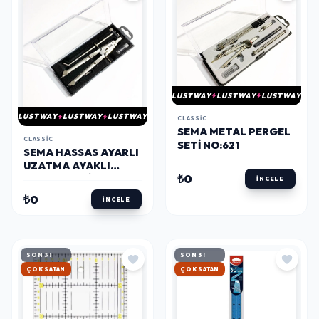
LUSTWAY
LUSTWAY
LUSTWAY
LUSTWAY
LUSTWAY
LUSTWAY
CLASSIC
SEMA METAL PERGEL
CLASSIC
SETI NO:621
SEMA HASSAS AYARLI
UZATMA AYAKLI
₺0
PERGEL SETI NO:1737
İNCELE
₺0
İNCELE
SON 3!
SON 3!
HIZLI KARGO
HIZLI KARGO