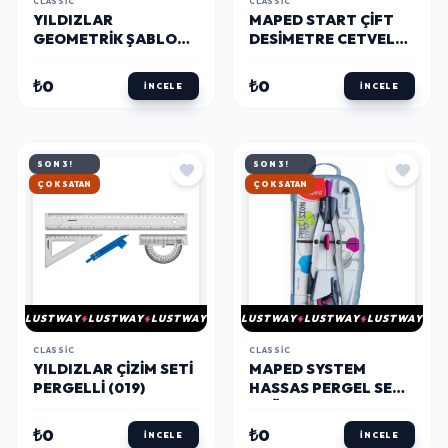
CLASSIC
CLASSIC
YILDIZLAR
MAPED START ÇIFT
GEOMETRIK ŞABLON
DESIMETRE CETVEL
CETVEL 25 CM. (040)
20 CM. (146108)
₺0
₺0
İNCELE
İNCELE
SON 3!
SON 3!
HIZLI KARGO
HIZLI KARGO
LUSTWAY
LUSTWAY
LUSTWAY
LUSTWAY
LUSTWAY
LUSTWAY
CLASSIC
CLASSIC
YILDIZLAR ÇIZIM SETI
MAPED SYSTEM
PERGELLI (019)
HASSAS PERGEL SETI
3'LÜ (291010)
₺0
₺0
İNCELE
İNCELE