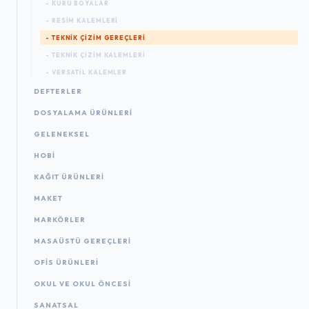
- KURU BOYALAR
- RESIM KALEMLERI
- TEKNIK ÇIZIM GEREÇLERI
- TEKNIK ÇIZIM KALEMLERI
- VERSATIL KALEMLER
DEFTERLER
DOSYALAMA ÜRÜNLERI
GELENEKSEL
HOBİ
KAĞIT ÜRÜNLERI
MAKET
MARKÖRLER
MASAÜSTÜ GEREÇLERI
OFIS ÜRÜNLERI
OKUL VE OKUL ÖNCESİ
SANATSAL