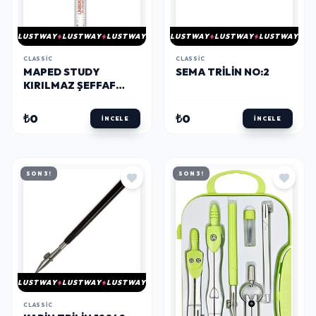
LUSTWAY
LUSTWAY
LUSTWAY
LUSTWAY
LUSTWAY
LUSTWAY
CLASSIC
CLASSIC
MAPED STUDY
SEMA TRILIN NO:2
KIRILMAZ ŞEFFAF
CETVEL 30 CM.
(245620)
₺0
₺0
İNCELE
İNCELE
SON 3!
SON 3!
LUSTWAY
LUSTWAY
LUSTWAY
CLASSIC