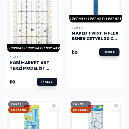
LUSTWAY
LUSTWAY
LUSTWAY
CLASSIC
MAPED TWIST'N FLEX
ESNEK CETVEL 30 CM.
(027900)
LUSTWAY
LUSTWAY
LUSTWAY
₺0
İNCELE
CLASSIC
HOBI MARKET ART
TERZI MODELIST
PATCHWORK
KIRKYAMA CETVELI
₺0
İNCELE
15X30 CM.
SON 3!
SON 3!
HIZLI KARGO
HIZLI KARGO