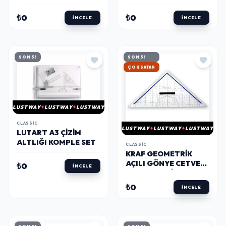
AYAKLI METAL
TABLETI A4
PERGEL SETI
₺0
₺0
İNCELE
İNCELE
SON 3!
SON 3!
HIZLI KARGO
LUSTWAY
LUSTWAY
LUSTWAY
CLASSIC
LUSTWAY
LUSTWAY
LUSTWAY
LUTART A3 ÇIZIM
ALTLIĞI KOMPLE SET
CLASSIC
KRAF GEOMETRIK
AÇILI GÖNYE CETVEL
₺0
İNCELE
GEODER-ARISTO 32
CM.
₺0
İNCELE