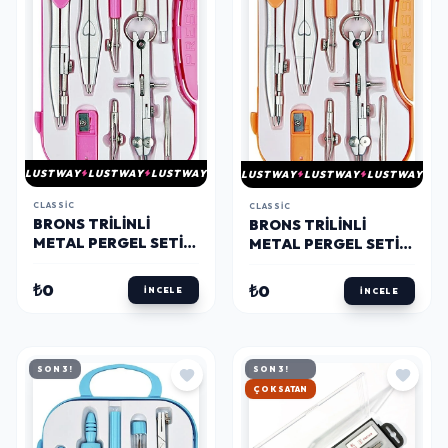
LUSTWAY
LUSTWAY
LUSTWAY
LUSTWAY
LUSTWAY
LUSTWAY
CLASSIC
CLASSIC
BRONS TRILINLI
BRONS TRILINLI
METAL PERGEL SETI
METAL PERGEL SETI
PEMBE
TURUNCU
₺0
₺0
İNCELE
İNCELE
SON 3!
SON 3!
HIZLI KARGO