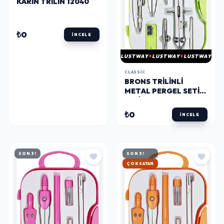
KARIN TRILIN 12040
₺0
İNCELE
LUSTWAY
LUSTWAY
LUSTWAY
CLASSIC
BRONS TRILINLI
METAL PERGEL SETI
YEŞİL
₺0
İNCELE
SON 3!
SON 3!
HIZLI KARGO