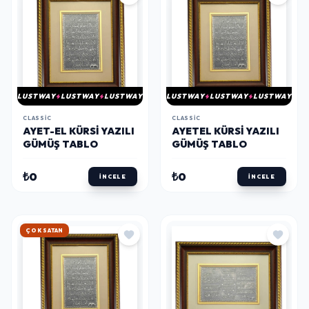
LUSTWAY
LUSTWAY
LUSTWAY
LUSTWAY
LUSTWAY
LUSTWAY
CLASSIC
CLASSIC
AYET-EL KÜRSI YAZILI
AYETEL KÜRSI YAZILI
GÜMÜŞ TABLO
GÜMÜŞ TABLO
₺0
₺0
İNCELE
İNCELE
HIZLI KARGO