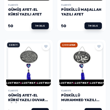
CLASSIC
CLASSIC
GÜMÜŞ AYET-EL
PÜSKÜLLÜ MAŞALLAH
KÜRSI YAZILI AYET
YAZILI AYET
₺0
₺0
İNCELE
İNCELE
SON 7!
HIZLI KARGO
LUSTWAY
LUSTWAY
LUSTWAY
LUSTWAY
LUSTWAY
LUSTWAY
CLASSIC
CLASSIC
GÜMÜŞ AYET-EL
PÜSKÜLLÜ
KÜRSI YAZILI DUVAR
MUHAMMED YAZILI
SÜSÜ
AYET