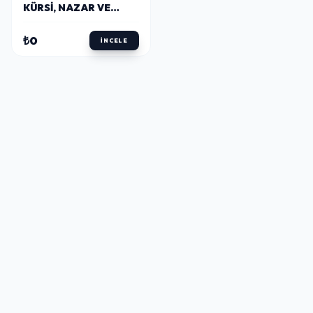
KÜRSI, NAZAR VE
KARINCA DUALI
TABLO
₺0
İNCELE