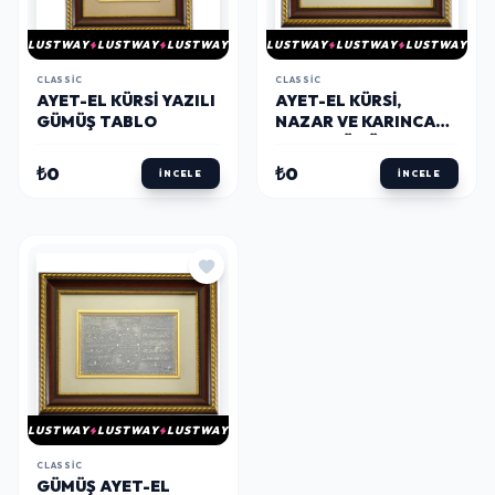
LUSTWAY
LUSTWAY
LUSTWAY
LUSTWAY
LUSTWAY
LUSTWAY
CLASSIC
CLASSIC
AYET-EL KÜRSI YAZILI
AYET-EL KÜRSI,
GÜMÜŞ TABLO
NAZAR VE KARINCA
DUALI GÜMÜŞ TABLO
₺0
₺0
İNCELE
İNCELE
LUSTWAY
LUSTWAY
LUSTWAY
CLASSIC
GÜMÜŞ AYET-EL