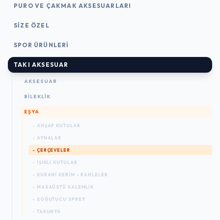
PURO VE ÇAKMAK AKSESUARLARI
SIZE ÖZEL
SPOR ÜRÜNLERI
TAKI AKSESUAR
AKSESUAR
BILEKLIK
EŞYA
- AHŞAP KUTULAR
- AYNALAR
- ÇERÇEVELER
- IŞIKLI KUTULAR
- KURANI KERIM - RAHLELER
- MASAÜSTÜ KALEMLIK
- SOĞUTUCU SPREY
- TAKUNYA