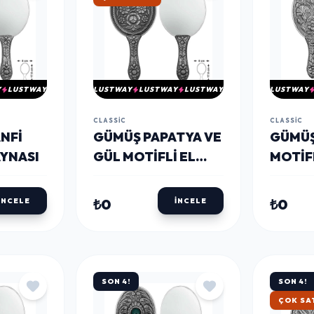
Y
LUSTWAY
LUSTWAY
LUSTWAY
LUSTWAY
LUSTWAY
CLASSIC
CLASSIC
NFI
GÜMÜŞ PAPATYA VE
GÜMÜŞ
AYNASI
GÜL MOTIFLI EL
MOTIFL
AYNASI
₺0
₺0
İNCELE
İNCELE
SON 4!
SON 4!
ÇOK SA