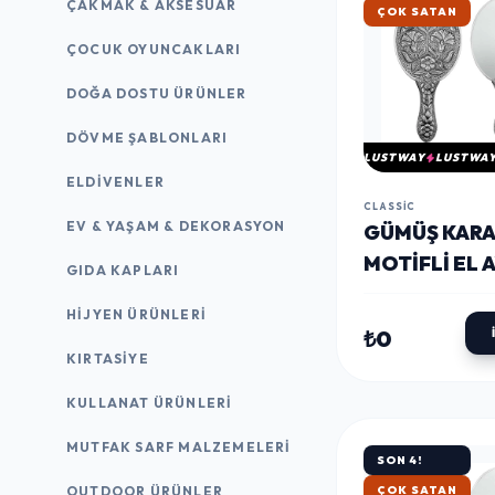
ÇAKMAK & AKSESUAR
ÇOK SATAN
ÇOCUK OYUNCAKLARI
DOĞA DOSTU ÜRÜNLER
DÖVME ŞABLONLARI
LUSTWAY
LUSTWA
ELDIVENLER
CLASSIC
EV & YAŞAM & DEKORASYON
GÜMÜŞ KARA
MOTIFLI EL 
GIDA KAPLARI
HIJYEN ÜRÜNLERI
₺0
KIRTASİYE
KULLANAT ÜRÜNLERI
MUTFAK SARF MALZEMELERI
SON 4!
OUTDOOR ÜRÜNLER
ÇOK SATAN