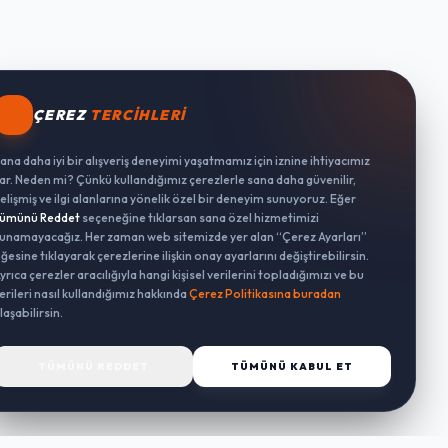
ÇEREZ
TERCIHLERI
ana daha iyi bir alışveriş deneyimi yaşatmamız için iznine ihtiyacımız
ar. Neden mi? Çünkü kullandığımız çerezlerle sana daha güvenilir,
elişmiş ve ilgi alanlarına yönelik özel bir deneyim sunuyoruz. Eğer
ümünü Reddet
seçeneğine tıklarsan sana özel hizmetimizi
unamayacağız. Her zaman web sitemizde yer alan “Çerez Ayarları”
ğesine tıklayarak çerezlerine ilişkin onay ayarlarını değiştirebilirsin.
yrıca çerezler aracılığıyla hangi kişisel verilerini topladığımızı ve bu
erileri nasıl kullandığımız hakkında
Çerez Politikasına buradan
laşabilirsin.
TÜMÜNÜ REDDET
TÜMÜNÜ KABUL ET