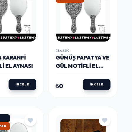
LUSTWAY
LUSTWAY
LUSTWAY
LUSTWAY
LUSTWAY
CLASSIC
 KARANFI
GÜMÜŞ PAPATYA VE
I EL AYNASI
GÜL MOTIFLI EL
AYNASI
₺0
İNCELE
İNCELE
TAN