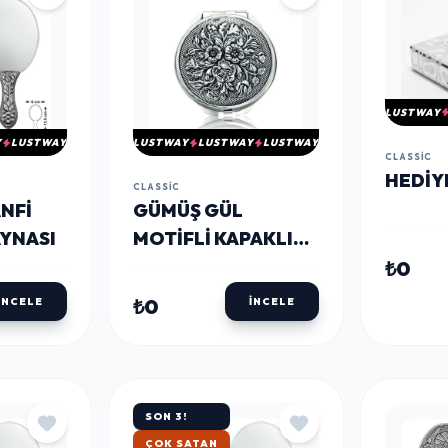
LUSTWAY
Y
LUSTWAY
LUSTWAY
LUSTWAY
LUSTWAY
CLASSIC
HEDIY
CLASSIC
NFI
GÜMÜŞ GÜL
AYNASI
MOTIFLI KAPAKLI
YUVARLAK EL
₺0
AYNASI
₺0
İNCELE
İNCELE
SON 3!
ÇOK SATAN