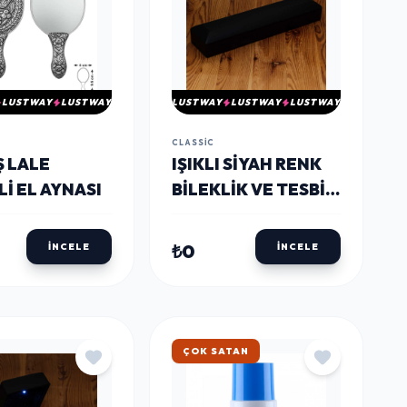
LUSTWAY
LUSTWAY
LUSTWAY
LUSTWAY
LUSTWAY
CLASSIC
 LALE
IŞIKLI SIYAH RENK
I EL AYNASI
BILEKLIK VE TESBIH
KUTUSU
₺0
İNCELE
İNCELE
ÇOK SATAN