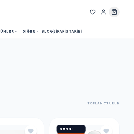
RÜNLER
DİĞER
BLOG
SİPARİŞ TAKİBİ
TOPLAM 73 ÜRÜN
SON 3!