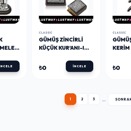
Y
LUSTWAY
LUSTWAY
LUSTWAY
LUSTWAY
LUSTWAY
CLASSIC
CLASSIC
K
GÜMÜŞ ZINCIRLI
GÜMÜŞ
SMELE
KÜÇÜK KUR’ANI-I
KERIM
KERIM
₺0
₺0
İNCELE
İNCELE
...
1
2
3
SONRA