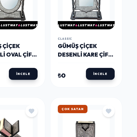
LUSTWAY
LUSTWAY
LUSTWAY
LUSTWAY
LUSTWAY
CLASSIC
 ÇIÇEK
​GÜMÜŞ ÇIÇEK
LI OVAL ÇIFT
DESENLI KARE ÇIFT
LI AYNA
TARAFLI AYNA
₺0
İNCELE
İNCELE
ÇOK SATAN