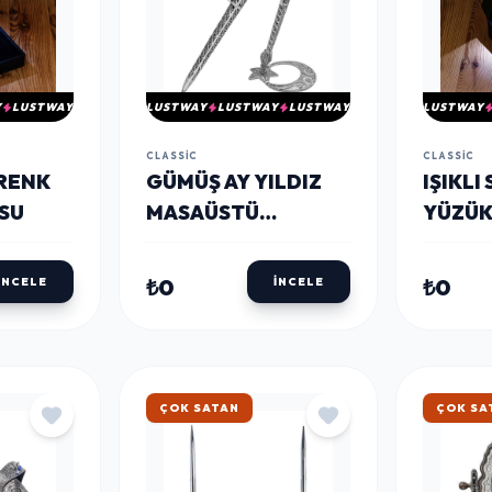
Y
LUSTWAY
LUSTWAY
LUSTWAY
LUSTWAY
LUSTWAY
CLASSIC
CLASSIC
 RENK
GÜMÜŞ AY YILDIZ
IŞIKLI
SU
MASAÜSTÜ
YÜZÜK
KALEMLIK
₺0
₺0
İNCELE
İNCELE
ÇOK SATAN
ÇOK SA