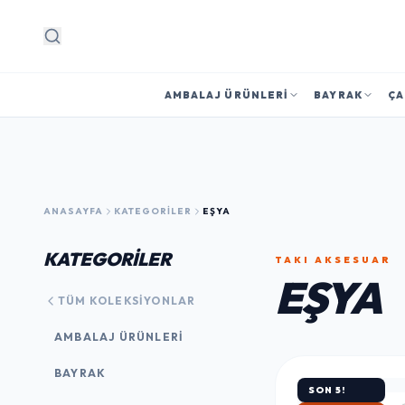
Arama
AMBALAJ ÜRÜNLERI
BAYRAK
ÇA
ANASAYFA
KATEGORILER
EŞYA
KATEGORİLER
TAKI AKSESUAR
EŞYA
TÜM KOLEKSIYONLAR
AMBALAJ ÜRÜNLERI
BAYRAK
SON 5!