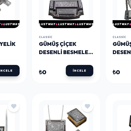
Y
LUSTWAY
LUSTWAY
LUSTWAY
LUSTWAY
LUSTWAY
CLASSIC
CLASSIC
YELIK
GÜMÜŞ ÇIÇEK
GÜMÜŞ
DESENLI BESMELE
DESEN
MASA ÜSTÜ
TARAF
KALEMLIK
₺0
₺0
İNCELE
İNCELE