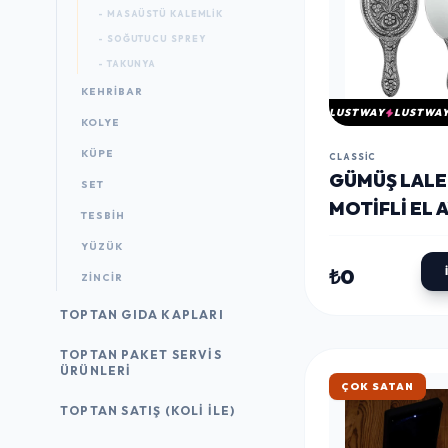
- MASAÜSTÜ KALEMLIK
- SOĞUTUCU SPREY
- TAKUNYA
KEHRIBAR
LUSTWAY
LUSTWA
KOLYE
KÜPE
CLASSIC
GÜMÜŞ LALE
SET
MOTIFLI EL 
TESBIH
YÜZÜK
₺0
ZINCIR
TOPTAN GIDA KAPLARI
TOPTAN PAKET SERVIS
ÜRÜNLERI
ÇOK SATAN
TOPTAN SATIŞ (KOLI İLE)