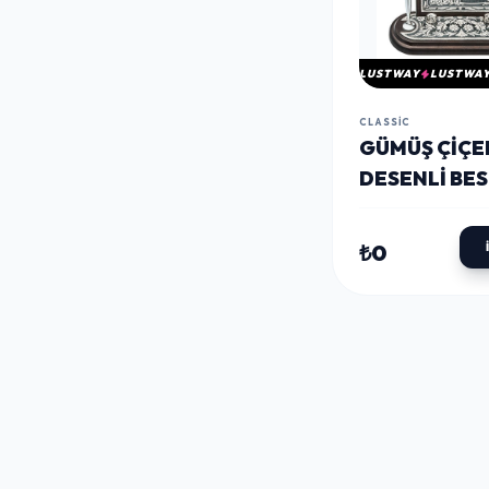
LUSTWAY
LUSTWA
CLASSIC
GÜMÜŞ ÇIÇE
DESENLI BE
MASA ÜSTÜ
KALEMLIK
₺0