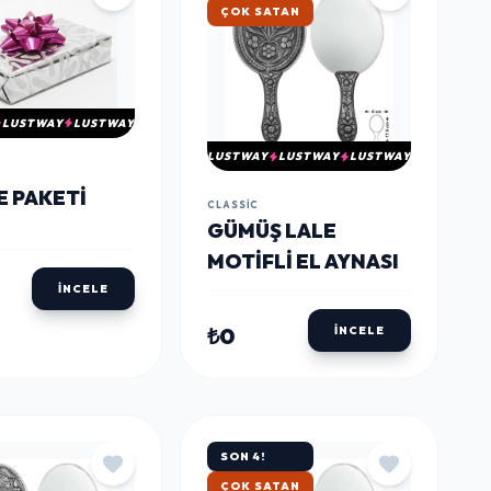
ÇOK SATAN
LUSTWAY
LUSTWAY
LUSTWAY
LUSTWAY
LUSTWAY
E PAKETI
CLASSIC
GÜMÜŞ LALE
MOTIFLI EL AYNASI
İNCELE
₺0
İNCELE
SON 4!
ÇOK SATAN