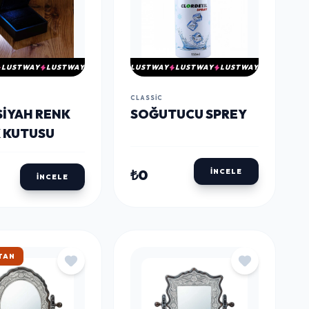
LUSTWAY
LUSTWAY
LUSTWAY
LUSTWAY
LUSTWAY
CLASSIC
 SIYAH RENK
SOĞUTUCU SPREY
 KUTUSU
₺0
İNCELE
İNCELE
TAN