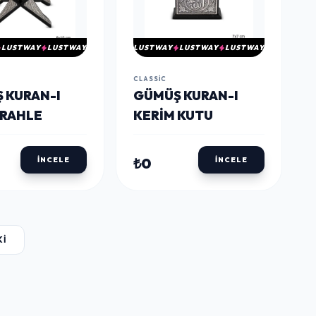
LUSTWAY
LUSTWAY
LUSTWAY
LUSTWAY
LUSTWAY
CLASSIC
 KURAN-I
GÜMÜŞ KURAN-I
 RAHLE
KERIM KUTU
₺0
İNCELE
İNCELE
KI