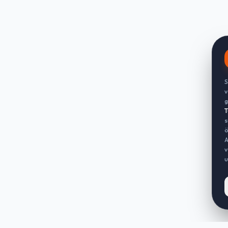
S
v
g
T
s
ö
A
v
u