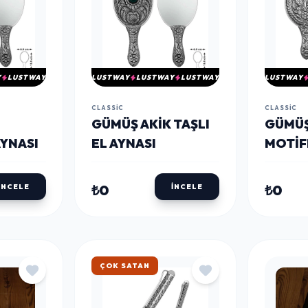
Y
LUSTWAY
LUSTWAY
LUSTWAY
LUSTWAY
LUSTWAY
CLASSIC
CLASSIC
GÜMÜŞ AKIK TAŞLI
GÜMÜŞ
AYNASI
EL AYNASI
MOTIFL
₺0
₺0
İNCELE
İNCELE
ÇOK SATAN