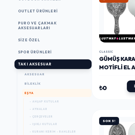
OUTLET ÜRÜNLERI
PURO VE ÇAKMAK
AKSESUARLARI
LUSTWAY
LUSTWA
SIZE ÖZEL
SPOR ÜRÜNLERI
CLASSIC
GÜMÜŞ KARA
TAKI AKSESUAR
MOTIFLI EL 
AKSESUAR
BILEKLIK
₺0
EŞYA
- AHŞAP KUTULAR
- AYNALAR
- ÇERÇEVELER
SON 3!
- IŞIKLI KUTULAR
- KURANI KERIM - RAHLELER