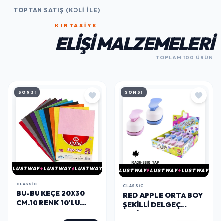
TOPTAN SATIŞ (KOLI İLE)
KIRTASİYE
ELIŞI MALZEMELERI
TOPLAM 100 ÜRÜN
SON 3!
SON 3!
LUSTWAY
LUSTWAY
LUSTWAY
LUSTWAY
LUSTWAY
LUSTWAY
CLASSIC
CLASSIC
BU-BU KEÇE 20X30
RED APPLE ORTA BOY
CM.10 RENK 10'LU
ŞEKILLI DELGEÇ
(BUBU-KE0001)
ŞEKILGEÇ 1'' (2.5 CM.)