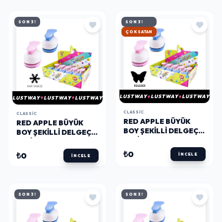
SON 3!
SON 3!
HIZLI KARGO
LUSTWAY
LUSTWAY
LUSTWAY
LUSTWAY
LUSTWAY
LUSTWAY
CLASSIC
CLASSIC
RED APPLE BÜYÜK
RED APPLE BÜYÜK
BOY ŞEKILLI DELGEÇ
BOY ŞEKILLI DELGEÇ
ŞEKILGEÇ 1.5'' (3.8
ŞEKILGEÇ 1.5'' (3.8
CM.) KELEBEK
CM.) KAR TANESİ
₺0
₺0
İNCELE
İNCELE
SON 3!
SON 3!