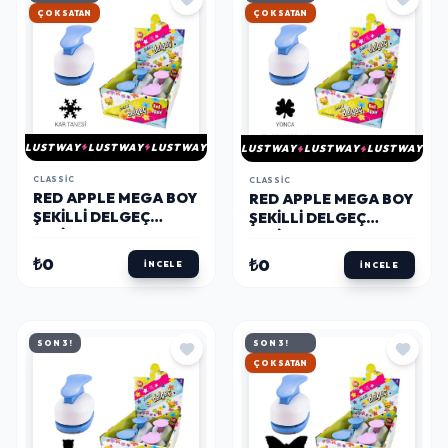
HIZLI KARGO
HIZLI KARGO
LUSTWAY
LUSTWAY
LUSTWAY
LUSTWAY
LUSTWAY
LUSTWAY
CLASSIC
CLASSIC
RED APPLE MEGA BOY
RED APPLE MEGA BOY
ŞEKILLI DELGEÇ
ŞEKILLI DELGEÇ
ŞEKILGEÇ 2'' (5 CM.)
ŞEKILGEÇ 2'' (5 CM.)
KAR TANESİ
YONCA
₺0
₺0
İNCELE
İNCELE
SON 3!
SON 3!
HIZLI KARGO