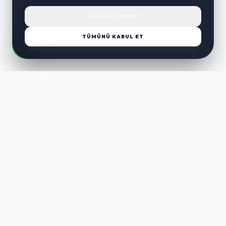
TÜMÜNÜ REDDET
TÜMÜNÜ KABUL ET
LUST
WAY
Kaliteli ürünler, özenli paketleme ve hızlı teslimat ile alışverişin en
keyifli hali. Size özel seçenekleri keşfedin.