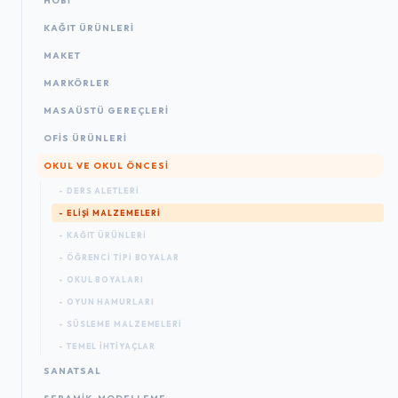
HOBİ
KAĞIT ÜRÜNLERI
MAKET
MARKÖRLER
MASAÜSTÜ GEREÇLERI
OFIS ÜRÜNLERI
OKUL VE OKUL ÖNCESİ
- DERS ALETLERI
- ELIŞI MALZEMELERI
- KAĞIT ÜRÜNLERI
- ÖĞRENCI TIPI BOYALAR
- OKUL BOYALARI
- OYUN HAMURLARI
- SÜSLEME MALZEMELERI
- TEMEL İHTIYAÇLAR
SANATSAL