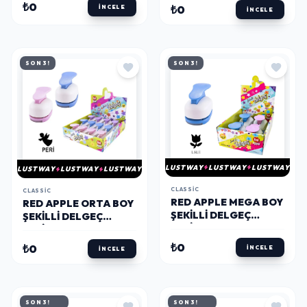
YAPRAK
₺0
₺0
İNCELE
İNCELE
SON 3!
SON 3!
LUSTWAY
LUSTWAY
LUSTWAY
LUSTWAY
LUSTWAY
LUSTWAY
CLASSIC
CLASSIC
RED APPLE MEGA BOY
RED APPLE ORTA BOY
ŞEKILLI DELGEÇ
ŞEKILLI DELGEÇ
ŞEKILGEÇ 2'' (5 CM.)
ŞEKILGEÇ 1'' (2.5 CM.)
LALE
PERİ
₺0
₺0
İNCELE
İNCELE
SON 3!
SON 3!