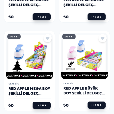
RED APPLE MEGA BOY
ŞEKILLI DELGEÇ
ŞEKILLI DELGEÇ
ŞEKILGEÇ 2'' (5 CM.)
ŞEKILGEÇ 2'' (5 CM.)
ZEYTİN DALI
GÜNEŞ
₺0
₺0
İNCELE
İNCELE
SON 3!
SON 3!
LUSTWAY
LUSTWAY
LUSTWAY
LUSTWAY
LUSTWAY
LUSTWAY
CLASSIC
CLASSIC
RED APPLE BÜYÜK
RED APPLE MEGA BOY
BOY ŞEKILLI DELGEÇ
ŞEKILLI DELGEÇ
ŞEKILGEÇ 1.5'' (3.8
ŞEKILGEÇ 2'' (5 CM.)
CM.) ZEYTİN DALI
ÇAM AĞACI
₺0
₺0
İNCELE
İNCELE