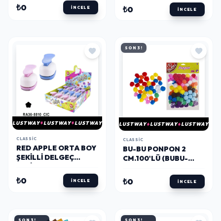
KAR TANESİ
YUVARLAK
₺0
₺0
İNCELE
İNCELE
SON 3!
LUSTWAY
LUSTWAY
LUSTWAY
LUSTWAY
LUSTWAY
LUSTWAY
CLASSIC
CLASSIC
RED APPLE ORTA BOY
BU-BU PONPON 2
ŞEKILLI DELGEÇ
CM.100'LÜ (BUBU-
ŞEKILGEÇ 1'' (2.5 CM.)
00109)
ÇİÇEK
₺0
₺0
İNCELE
İNCELE
SON 3!
SON 3!