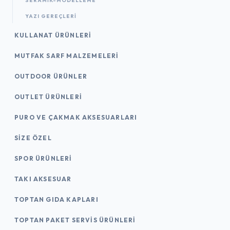
SERAMİK-MODELLEME
YAZI GEREÇLERI
KULLANAT ÜRÜNLERI
MUTFAK SARF MALZEMELERI
OUTDOOR ÜRÜNLER
OUTLET ÜRÜNLERI
PURO VE ÇAKMAK AKSESUARLARI
SIZE ÖZEL
SPOR ÜRÜNLERI
TAKI AKSESUAR
TOPTAN GIDA KAPLARI
TOPTAN PAKET SERVIS ÜRÜNLERI