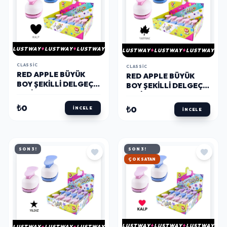
LUSTWAY
LUSTWAY
LUSTWAY
LUSTWAY
LUSTWAY
LUSTWAY
CLASSIC
CLASSIC
RED APPLE BÜYÜK
RED APPLE BÜYÜK
BOY ŞEKILLI DELGEÇ
BOY ŞEKILLI DELGEÇ
ŞEKILGEÇ 1.5'' (3.8
ŞEKILGEÇ 1.5'' (3.8
CM.) KALP
CM.) YAPRAK
₺0
₺0
İNCELE
İNCELE
SON 3!
SON 3!
HIZLI KARGO
LUSTWAY
LUSTWAY
LUSTWAY
LUSTWAY
LUSTWAY
LUSTWAY