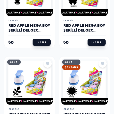
LUSTWAY
LUSTWAY
LUSTWAY
LUSTWAY
LUSTWAY
LUSTWAY
CLASSIC
CLASSIC
RED APPLE MEGA BOY
RED APPLE MEGA BOY
ŞEKILLI DELGEÇ
ŞEKILLI DELGEÇ
ŞEKILGEÇ 2'' (5 CM.)
ŞEKILGEÇ 2'' (5 CM.)
KELEBEK
AYICIK
₺0
₺0
İNCELE
İNCELE
SON 3!
SON 3!
HIZLI KARGO
LUSTWAY
LUSTWAY
LUSTWAY
LUSTWAY
LUSTWAY
LUSTWAY
CLASSIC
CLASSIC
RED APPLE MEGA BOY