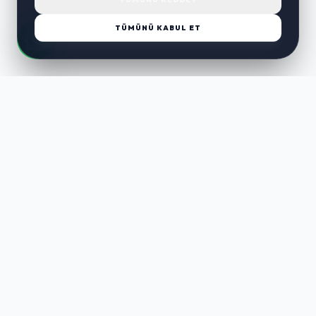
TÜMÜNÜ KABUL ET
LUST
WAY
Kaliteli ürünler, özenli paketleme ve hızlı teslimat ile alışverişin en
keyifli hali. Size özel seçenekleri keşfedin.
HIZLI LINKLER