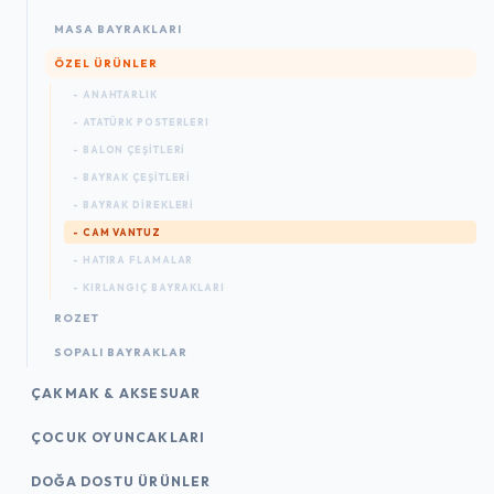
MASA BAYRAKLARI
ÖZEL ÜRÜNLER
- ANAHTARLIK
- ATATÜRK POSTERLERI
- BALON ÇEŞİTLERİ
- BAYRAK ÇEŞİTLERİ
- BAYRAK DİREKLERİ
- CAM VANTUZ
- HATIRA FLAMALAR
- KIRLANGIÇ BAYRAKLARI
ROZET
SOPALI BAYRAKLAR
ÇAKMAK & AKSESUAR
ÇOCUK OYUNCAKLARI
DOĞA DOSTU ÜRÜNLER