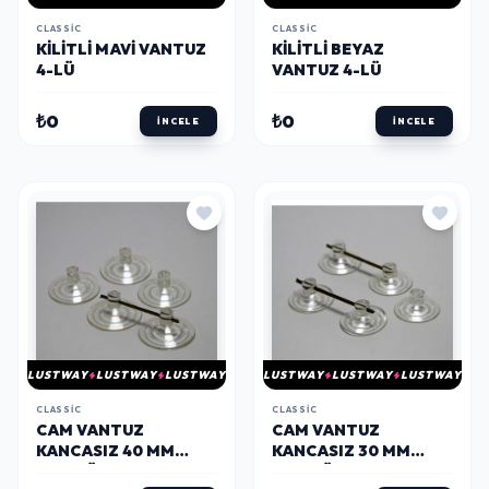
CLASSIC
CLASSIC
KILITLI MAVI VANTUZ
KILITLI BEYAZ
4-LÜ
VANTUZ 4-LÜ
₺0
₺0
İNCELE
İNCELE
LUSTWAY
LUSTWAY
LUSTWAY
LUSTWAY
LUSTWAY
LUSTWAY
CLASSIC
CLASSIC
CAM VANTUZ
CAM VANTUZ
KANCASIZ 40 MM
KANCASIZ 30 MM
(100'LÜ)
(100'LÜ)