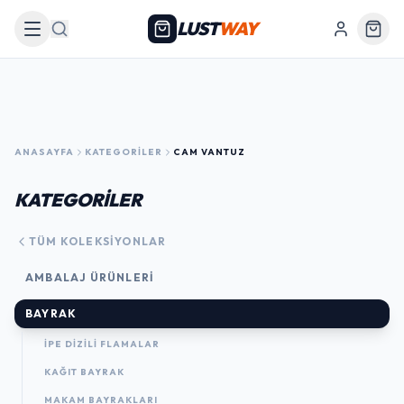
LUST
WAY
Arama
ANASAYFA
KATEGORILER
CAM VANTUZ
KATEGORİLER
TÜM KOLEKSIYONLAR
AMBALAJ ÜRÜNLERI
BAYRAK
İPE DİZİLİ FLAMALAR
KAĞIT BAYRAK
MAKAM BAYRAKLARI