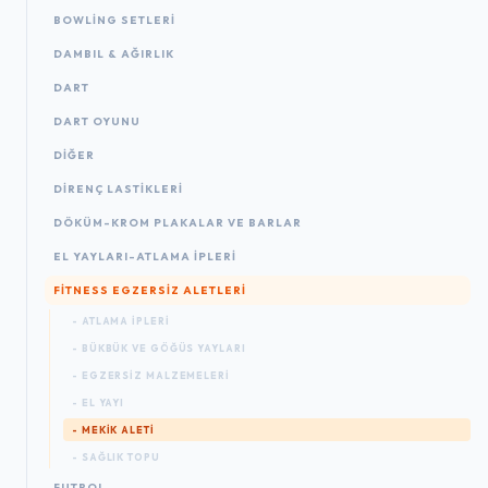
BOWLING SETLERI
DAMBIL & AĞIRLIK
DART
DART OYUNU
DIĞER
DIRENÇ LASTIKLERI
DÖKÜM-KROM PLAKALAR VE BARLAR
EL YAYLARI-ATLAMA IPLERI
FITNESS EGZERSIZ ALETLERI
- ATLAMA IPLERI
- BÜKBÜK VE GÖĞÜS YAYLARI
- EGZERSIZ MALZEMELERI
- EL YAYI
- MEKIK ALETI
- SAĞLIK TOPU
FUTBOL