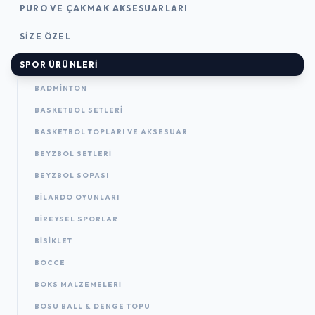
PURO VE ÇAKMAK AKSESUARLARI
SIZE ÖZEL
SPOR ÜRÜNLERI
BADMINTON
BASKETBOL SETLERI
BASKETBOL TOPLARI VE AKSESUAR
BEYZBOL SETLERI
BEYZBOL SOPASI
BILARDO OYUNLARI
BIREYSEL SPORLAR
BISIKLET
BOCCE
BOKS MALZEMELERI
BOSU BALL & DENGE TOPU