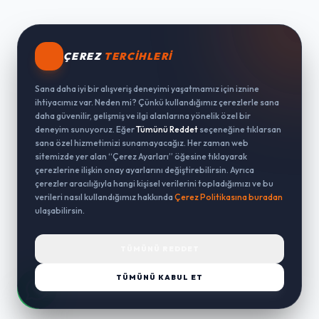
ÇEREZ
TERCIHLERI
Sana daha iyi bir alışveriş deneyimi yaşatmamız için iznine
ihtiyacımız var. Neden mi? Çünkü kullandığımız çerezlerle sana
daha güvenilir, gelişmiş ve ilgi alanlarına yönelik özel bir
deneyim sunuyoruz. Eğer
Tümünü Reddet
seçeneğine tıklarsan
sana özel hizmetimizi sunamayacağız. Her zaman web
sitemizde yer alan “Çerez Ayarları” öğesine tıklayarak
çerezlerine ilişkin onay ayarlarını değiştirebilirsin. Ayrıca
çerezler aracılığıyla hangi kişisel verilerini topladığımızı ve bu
verileri nasıl kullandığımız hakkında
Çerez Politikasına buradan
ulaşabilirsin.
TÜMÜNÜ REDDET
TÜMÜNÜ KABUL ET