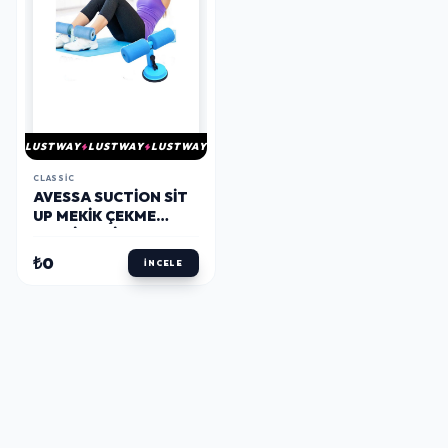
LUSTWAY
LUSTWAY
LUSTWAY
CLASSIC
AVESSA SUCTION SIT
UP MEKIK ÇEKME
ALETI MAVI ACF-100
₺0
İNCELE