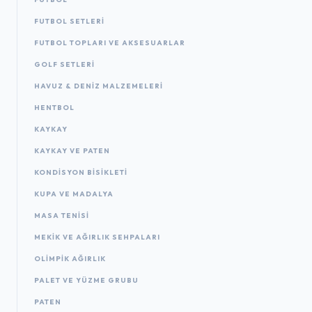
FUTBOL SETLERI
FUTBOL TOPLARI VE AKSESUARLAR
GOLF SETLERI
HAVUZ & DENIZ MALZEMELERI
HENTBOL
KAYKAY
KAYKAY VE PATEN
KONDISYON BISIKLETI
KUPA VE MADALYA
MASA TENISI
MEKIK VE AĞIRLIK SEHPALARI
OLIMPIK AĞIRLIK
PALET VE YÜZME GRUBU
PATEN