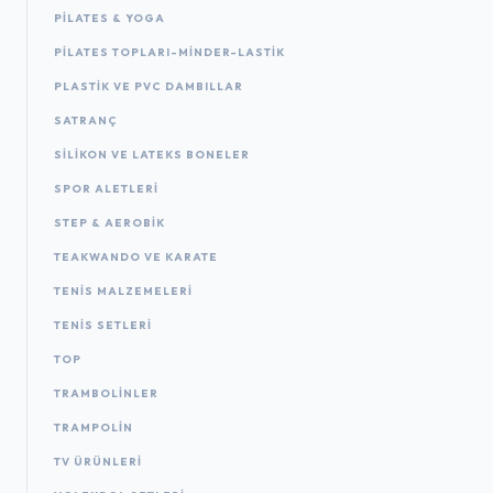
PILATES & YOGA
PILATES TOPLARI-MINDER-LASTIK
PLASTIK VE PVC DAMBILLAR
SATRANÇ
SILIKON VE LATEKS BONELER
SPOR ALETLERI
STEP & AEROBIK
TEAKWANDO VE KARATE
TENIS MALZEMELERI
TENIS SETLERI
TOP
TRAMBOLINLER
TRAMPOLIN
TV ÜRÜNLERI