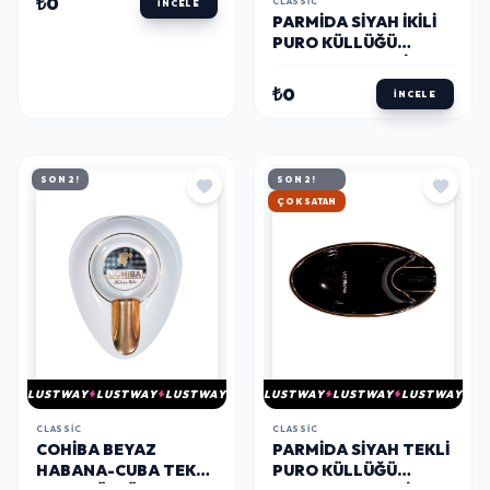
₺0
CLASSIC
İNCELE
PARMIDA SIYAH İKILI
PURO KÜLLÜĞÜ
PKL0166 - PARMIDA
₺0
İNCELE
SON 2!
SON 2!
HIZLI KARGO
LUSTWAY
LUSTWAY
LUSTWAY
LUSTWAY
LUSTWAY
LUSTWAY
CLASSIC
CLASSIC
COHIBA BEYAZ
PARMIDA SIYAH TEKLI
HABANA-CUBA TEKLI
PURO KÜLLÜĞÜ