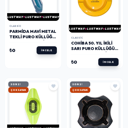
LUSTWAY
LUSTWAY
LUSTWAY
CLASSIC
LUSTWAY
LUSTWAY
LUSTWAY
PARMIDA MAVI METAL
TEKLI PURO KÜLLÜĞÜ
CLASSIC
PKL0155 - PARMIDA
COHIBA 50. YIL İKILI
SARI PURO KÜLLÜĞÜ
₺0
İNCELE
CKL0163 - PARMIDA
₺0
İNCELE
SON 2!
SON 2!
HIZLI KARGO
HIZLI KARGO