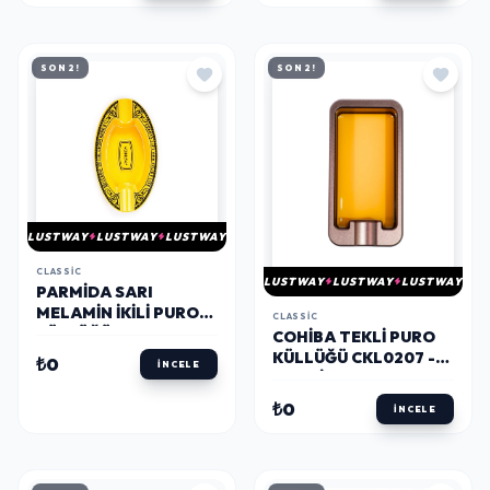
SON 2!
SON 2!
LUSTWAY
LUSTWAY
LUSTWAY
CLASSIC
LUSTWAY
LUSTWAY
LUSTWAY
PARMIDA SARI
MELAMIN İKILI PURO
CLASSIC
KÜLLÜĞÜ PKL0142 -
COHIBA TEKLI PURO
PARMIDA
KÜLLÜĞÜ CKL0207 -
₺0
İNCELE
PARMIDA
₺0
İNCELE