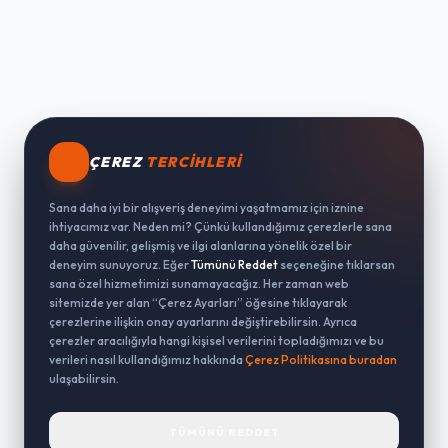
ÇEREZ
TERCIHLERI
Sana daha iyi bir alışveriş deneyimi yaşatmamız için iznine
ihtiyacımız var. Neden mi? Çünkü kullandığımız çerezlerle sana
daha güvenilir, gelişmiş ve ilgi alanlarına yönelik özel bir
deneyim sunuyoruz. Eğer
Tümünü Reddet
seçeneğine tıklarsan
sana özel hizmetimizi sunamayacağız. Her zaman web
sitemizde yer alan “Çerez Ayarları” öğesine tıklayarak
çerezlerine ilişkin onay ayarlarını değiştirebilirsin. Ayrıca
çerezler aracılığıyla hangi kişisel verilerini topladığımızı ve bu
verileri nasıl kullandığımız hakkında
Çerez Politikasına buradan
ulaşabilirsin.
TÜMÜNÜ REDDET