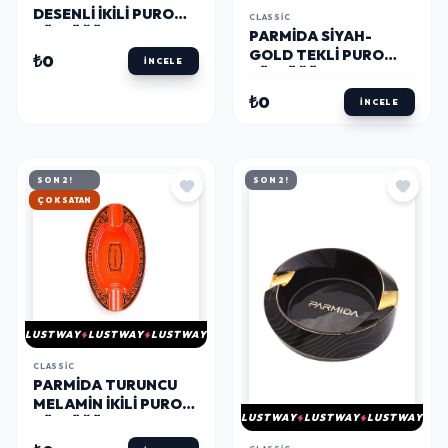
DESENLI İKILI PURO
CLASSIC
KÜLLÜĞÜ PKL0148 -
PARMIDA SIYAH-
PARMIDA
GOLD TEKLI PURO
₺0
İNCELE
KÜLLÜĞÜ PKL0225 -
PARMIDA
₺0
İNCELE
SON 2!
SON 2!
HIZLI KARGO
LUSTWAY
LUSTWAY
LUSTWAY
CLASSIC
PARMIDA TURUNCU
MELAMIN İKILI PURO
LUSTWAY
LUSTWAY
LUSTWAY
KÜLLÜĞÜ PKL0140 -
PARMIDA