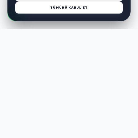
TÜMÜNÜ KABUL ET
LUST
WAY
Kaliteli ürünler, özenli paketleme ve hızlı teslimat ile alışverişin en
keyifli hali. Size özel seçenekleri keşfedin.
HIZLI LINKLER