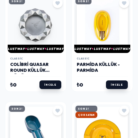
SON 2!
SON 2!
LUSTWAY
LUSTWAY
LUSTWAY
LUSTWAY
LUSTWAY
LUSTWAY
CLASSIC
CLASSIC
COLIBRI QUASAR
PARMIDA KÜLLÜK -
ROUND KÜLLÜK
PARMIDA
GÜMÜŞ AT300T2 -
PARMIDA
₺0
₺0
İNCELE
İNCELE
SON 2!
SON 2!
HIZLI KARGO