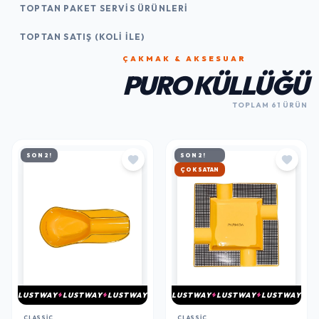
TOPTAN PAKET SERVIS ÜRÜNLERI
TOPTAN SATIŞ (KOLI İLE)
ÇAKMAK & AKSESUAR
PURO KÜLLÜĞÜ
TOPLAM 61 ÜRÜN
SON 2!
SON 2!
HIZLI KARGO
LUSTWAY
LUSTWAY
LUSTWAY
LUSTWAY
LUSTWAY
LUSTWAY
CLASSIC
CLASSIC