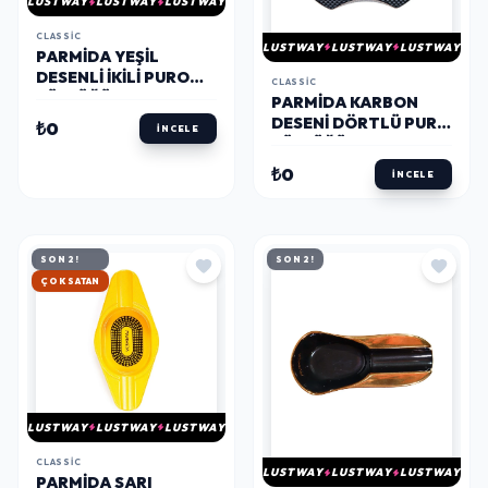
LUSTWAY
LUSTWAY
LUSTWAY
CLASSIC
LUSTWAY
LUSTWAY
LUSTWAY
PARMIDA YEŞIL
DESENLI İKILI PURO
CLASSIC
KÜLLÜĞÜ PKL0145 -
PARMIDA KARBON
PARMIDA
DESENI DÖRTLÜ PURO
₺0
İNCELE
KÜLLÜĞÜ PKL0228 -
PARMIDA
₺0
İNCELE
SON 2!
SON 2!
HIZLI KARGO
LUSTWAY
LUSTWAY
LUSTWAY
CLASSIC
LUSTWAY
LUSTWAY
LUSTWAY
PARMIDA SARI