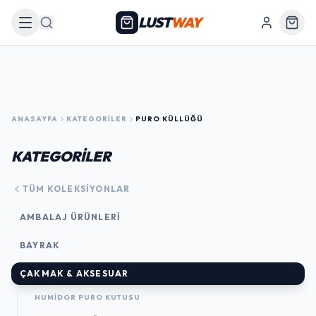
LUST
WAY
Arama
ANASAYFA
KATEGORILER
PURO KÜLLÜĞÜ
KATEGORİLER
TÜM KOLEKSIYONLAR
AMBALAJ ÜRÜNLERI
BAYRAK
ÇAKMAK & AKSESUAR
HUMIDOR PURO KUTUSU