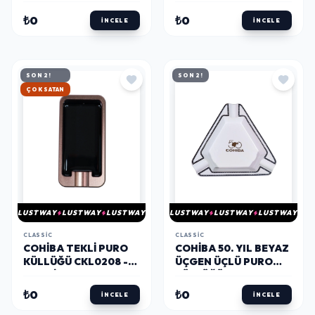
PURO KÜLLÜK
PKL0224 - PARMIDA
CKL0151 - PARMIDA
₺0
₺0
İNCELE
İNCELE
SON 2!
SON 2!
HIZLI KARGO
LUSTWAY
LUSTWAY
LUSTWAY
LUSTWAY
LUSTWAY
LUSTWAY
CLASSIC
CLASSIC
COHIBA TEKLI PURO
COHIBA 50. YIL BEYAZ
KÜLLÜĞÜ CKL0208 -
ÜÇGEN ÜÇLÜ PURO
PARMIDA
KÜLLÜĞÜ CKL0142 -
PARMIDA
₺0
₺0
İNCELE
İNCELE