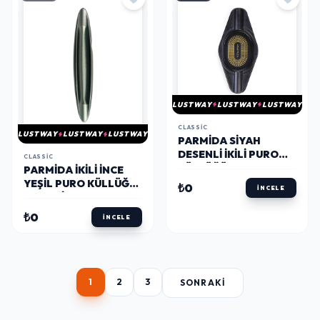
LUSTWAY
LUSTWAY
LUSTWAY
CLASSIC
LUSTWAY
LUSTWAY
LUSTWAY
PARMIDA SIYAH
DESENLI İKILI PURO
CLASSIC
KÜLLÜĞÜ PKL0143 -
PARMIDA İKILI İNCE
PARMIDA
YEŞIL PURO KÜLLÜĞÜ
₺0
İNCELE
- PARMIDA
₺0
İNCELE
1
2
3
SONRAKI