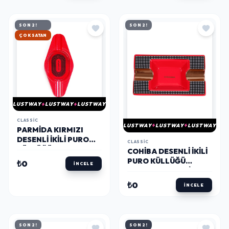
SON 2!
SON 2!
HIZLI KARGO
LUSTWAY
LUSTWAY
LUSTWAY
CLASSIC
LUSTWAY
LUSTWAY
LUSTWAY
PARMIDA KIRMIZI
DESENLI İKILI PURO
CLASSIC
KÜLLÜĞÜ PKL0147 -
COHIBA DESENLI İKILI
PARMIDA
PURO KÜLLÜĞÜ
₺0
İNCELE
CKL0167 - PARMIDA
₺0
İNCELE
SON 2!
SON 2!