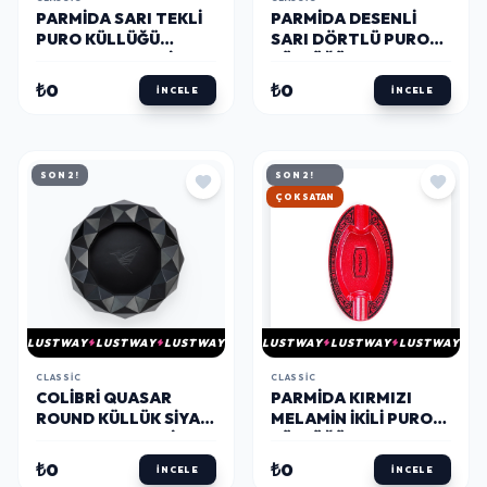
PARMIDA SARI TEKLI
PARMIDA DESENLI
PURO KÜLLÜĞÜ
SARI DÖRTLÜ PURO
PKL0226 - PARMIDA
KÜLLÜĞÜ PKL0221 -
PARMIDA
₺0
₺0
İNCELE
İNCELE
SON 2!
SON 2!
HIZLI KARGO
LUSTWAY
LUSTWAY
LUSTWAY
LUSTWAY
LUSTWAY
LUSTWAY
CLASSIC
CLASSIC
COLIBRI QUASAR
PARMIDA KIRMIZI
ROUND KÜLLÜK SIYAH
MELAMIN İKILI PURO
AT300T1 - PARMIDA
KÜLLÜĞÜ PKL0141 -
PARMIDA
₺0
₺0
İNCELE
İNCELE