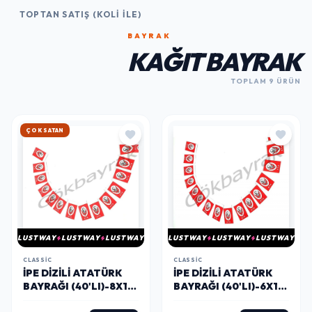
TOPTAN SATIŞ (KOLI İLE)
BAYRAK
KAĞIT BAYRAK
TOPLAM 9 ÜRÜN
ÇOK SATAN
LUSTWAY
LUSTWAY
LUSTWAY
LUSTWAY
LUSTWAY
LUSTWAY
CLASSIC
CLASSIC
İPE DIZILI ATATÜRK
İPE DIZILI ATATÜRK
BAYRAĞI (40'LI)-8X12
BAYRAĞI (40'LI)-6X10
CM
CM