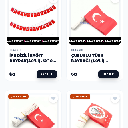
LUSTWAY
LUSTWAY
LUSTWAY
LUSTWAY
LUSTWAY
LUSTWAY
CLASSIC
CLASSIC
İPE DIZILI KAĞIT
ÇUBUKLU TÜRK
BAYRAK(40'LI)-6X10
BAYRAĞI (40'LI)
CM
BÜYÜK BOY
₺0
₺0
İNCELE
İNCELE
ÇOK SATAN
ÇOK SATAN