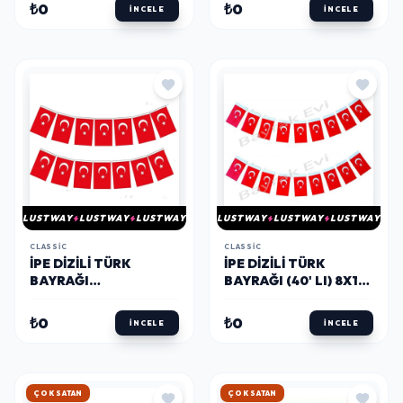
₺0
₺0
İNCELE
İNCELE
LUSTWAY
LUSTWAY
LUSTWAY
LUSTWAY
LUSTWAY
LUSTWAY
CLASSIC
CLASSIC
İPE DIZILI TÜRK
İPE DIZILI TÜRK
BAYRAĞI
BAYRAĞI (40' LI) 8X12
(40'LI)-12X20 CM
CM
₺0
₺0
İNCELE
İNCELE
ÇOK SATAN
ÇOK SATAN