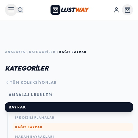
LUST
WAY
Arama
ANASAYFA
KATEGORILER
KAĞIT BAYRAK
KATEGORİLER
TÜM KOLEKSIYONLAR
AMBALAJ ÜRÜNLERI
BAYRAK
İPE DİZİLİ FLAMALAR
KAĞIT BAYRAK
MAKAM BAYRAKLARI