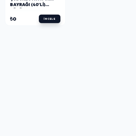
BAYRAĞI (40'LI)
BÜYÜK BOY
₺0
İNCELE